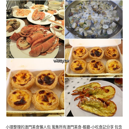
小環整理的澳門美食懶人包 蒐集所有澳門美食-餐廳-小吃食記分享 包含