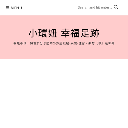
Skip
MENU
to
content
小環妞 幸福足跡
我是小環，熱衷於分享國內外旅遊景點/美食/住宿，夢想【環】遊世界