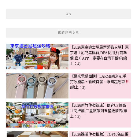
AD
即時熱門文章
【2026東京迪士尼最新超強攻略】東
京迪士尼門票購買,DPA使用,行前準
備,官方APP一定要在台灣下載好(線
上：4)
《樂米電扇團購》LARMI樂米AI手
持冰能扇，新款首發，跟團超划算
(線上：3)
【2026新竹住宿飯店】便宜CP值高
11間推薦,三星旅館到五星級酒店(線
上：3)
【2026礁溪住宿推薦】TOP10飯店懶