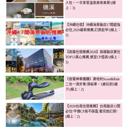
人包，一次享受溫泉美食美景!(線
上：3)
【沖繩住宿】沖繩海景飯店17間超強
必住,2026最新推薦,訂房趁早!(線上：
3)
【高雄住宿推薦2026】高雄飯店實住
TOP13真心推薦,便宜CP值高!(線上：
3)
《放電神車團購》奧地利Scoot&Ride
二合一滑步車/滑板車，1歲玩到5歲
(線上：2)
【2026台南住宿推薦】台南飯店12間
必住!平價CP高不踩雷,看完就訂房!
(線上：2)