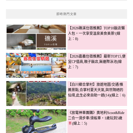
即時熱門文章
【2026礁溪住宿推薦】TOP10飯店懶
人包，一次享受溫泉美食美景!(線
上：8)
【2026嘉義住宿推薦】最新TOP15,便
宜CP值高,親子飯店,無邊際泳池(線
上：7)
【白川鄉合掌村】旅遊地圖/交通/推
薦景點,合掌村夏天天氣,與世隔絕的
仙境,此生必來自助一趟(14)(線上：6)
《放電神車團購》奧地利Scoot&Ride
二合一滑步車/滑板車，1歲玩到5歲
(線上：5)