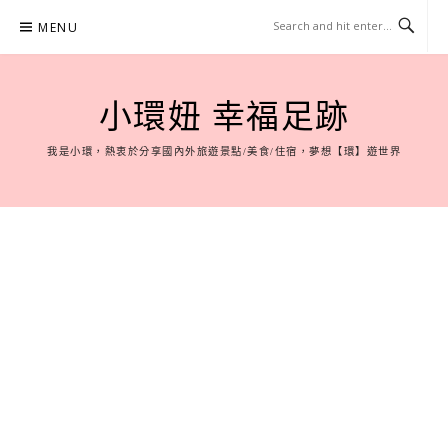
Skip
MENU
to
content
小環妞 幸福足跡
我是小環，熱衷於分享國內外旅遊景點/美食/住宿，夢想【環】遊世界