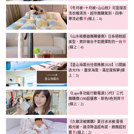
《冬月被+十月被+山山枕》可直接丟
洗衣機清洗，超夯團購駕到，四季/
寒流必備
(線上：4)
《山水吸塵器團購優惠》日系極輕超
美型，買好幾台不如選擇對的一台
(線上：4)
【釜山海雲台住宿推薦2026】15間飯
店大PK，盡享海風，滿足度假夢(線
上：3)
《Lapo多功能行動電源3.5代》三代
團購價1580超優惠，新色9色到齊
(線上：2)
《久賴涼被團購》夏日冰冰被/夏夜
緞光被，速涼降溫超有感，跟團超划
算
(線上：2)