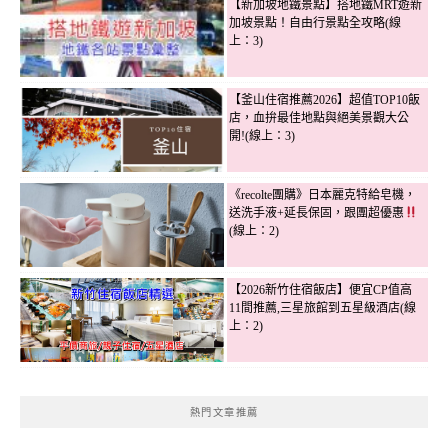
【新加坡地鐵景點】搭地鐵MRT遊新
加坡景點！自由行景點全攻略(線
上：3)
【釜山住宿推薦2026】超值TOP10飯
店，血拚最佳地點與絕美景觀大公
開!(線上：3)
《recolte團購》日本麗克特給皂機，
送洗手液+延長保固，跟團超優惠
(線上：2)
【2026新竹住宿飯店】便宜CP值高
11間推薦,三星旅館到五星級酒店(線
上：2)
熱門文章推薦