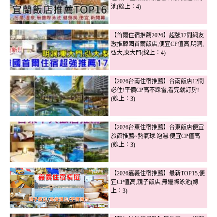
池(線上：4)
【首爾住宿推薦2026】超強17間網友
激推韓國首爾飯店,便宜CP值高,明洞,
弘大,東大門(線上：4)
【2026台南住宿推薦】台南飯店12間
必住!平價CP高不踩雷,看完就訂房!
(線上：3)
【2026台東住宿推薦】台東飯店便宜
旅館推薦~熱氣球.泡湯.便宜CP值高
(線上：3)
【2026嘉義住宿推薦】最新TOP15,便
宜CP值高,親子飯店,無邊際泳池(線
上：3)