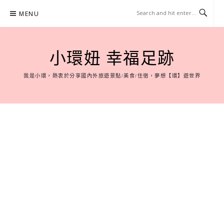
Skip
MENU
to
content
小環妞 幸福足跡
我是小環，熱衷於分享國內外旅遊景點/美食/住宿，夢想【環】遊世界