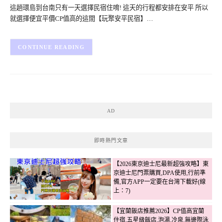
這趟環島到台南只有一天選擇民宿住唷! 這天的行程都安排在安平 所以
就選擇便宜平價CP值高的這間【玩聚安平民宿】…
CONTINUE READING
AD
即時熱門文章
【2026東京迪士尼最新超強攻略】東
京迪士尼門票購買,DPA使用,行前準
備,官方APP一定要在台灣下載好(線
上：7)
【宜蘭飯店推薦2026】CP值高宜蘭
住宿,五星級飯店,泡湯.冷泉.無邊際泳