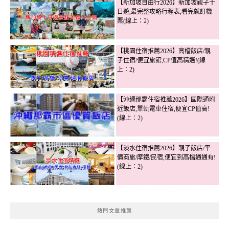
【新加坡自由行2026】新加坡親子十
日遊,最完整攻略行程表,看完就訂機
票(線上：2)
【桃園住宿推薦2026】高檔飯店/親
子住宿/便宜旅館,CP值高精選!(線
上：2)
【沖繩那霸住宿推薦2026】國際通附
近飯店,單軌電車住宿,便宜CP值高!
(線上：2)
【淡水住宿推薦2026】親子飯店/平
價商旅/摩鐵/民宿,便宜到高檔通通有!
(線上：2)
熱門文章推薦