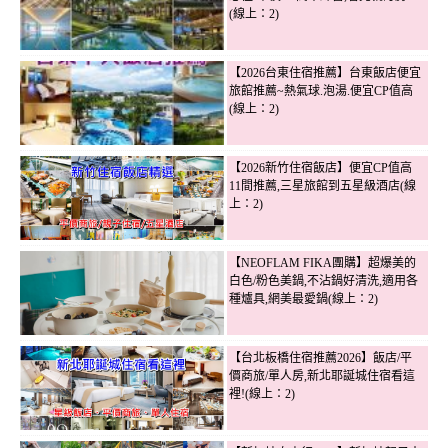
(線上：2)
【2026台東住宿推薦】台東飯店便宜
旅館推薦~熱氣球.泡湯.便宜CP值高
(線上：2)
【2026新竹住宿飯店】便宜CP值高
11間推薦,三星旅館到五星級酒店(線
上：2)
【NEOFLAM FIKA團購】超爆美的
白色/粉色美鍋,不沾鍋好清洗,適用各
種爐具,網美最愛鍋(線上：2)
【台北板橋住宿推薦2026】飯店/平
價商旅/單人房,新北耶誕城住宿看這
裡!(線上：2)