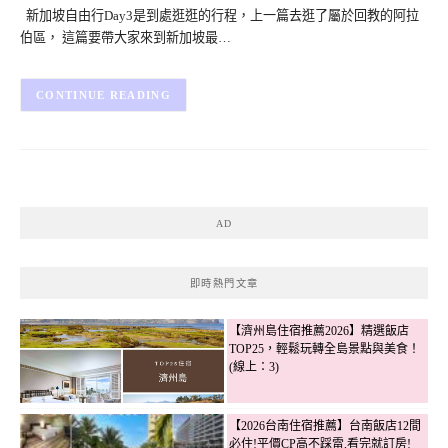
新加坡自由行Day3是到處逛逛的行程，上一篇去逛了屬於回教的阿拉
伯區， 這篇要帶大家來到新加坡最…
CONTINUE READING
AD
即時熱門文章
【濟州島住宿推薦2026】精選飯店
TOP25，輕鬆玩轉全島景點與美食！
(線上：3)
【2026台南住宿推薦】台南飯店12間
必住!平價CP高不踩雷,看完就訂房!