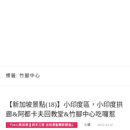
標籤:
竹腳中心
【新加坡景點(18)】小印度區，小印度拱
廊&阿都卡夫回教堂&竹腳中心吃囉惹
『2015新加坡 ▌四天三夜 必玩景點精彩絕倫』
小環
2015-05-07