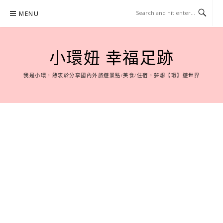
Skip
MENU
to
content
小環妞 幸福足跡
我是小環，熱衷於分享國內外旅遊景點/美食/住宿，夢想【環】遊世界