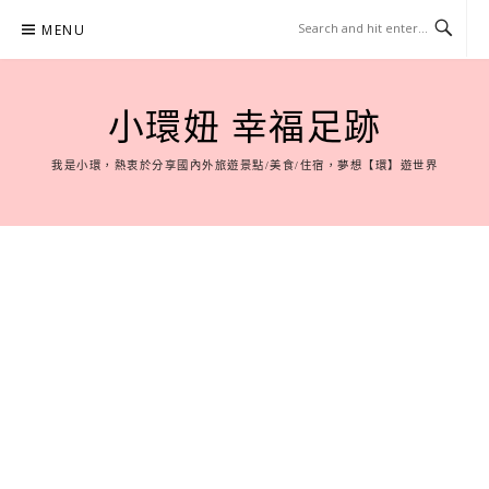
Skip
MENU
to
content
小環妞 幸福足跡
我是小環，熱衷於分享國內外旅遊景點/美食/住宿，夢想【環】遊世界