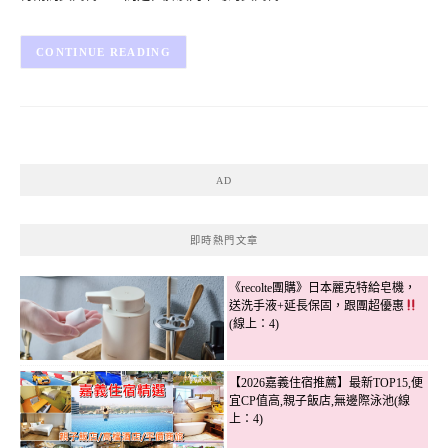
CONTINUE READING
AD
即時熱門文章
《recolte團購》日本麗克特給皂機，
送洗手液+延長保固，跟團超優惠
(線上：4)
【2026嘉義住宿推薦】最新TOP15,便
宜CP值高,親子飯店,無邊際泳池(線
上：4)