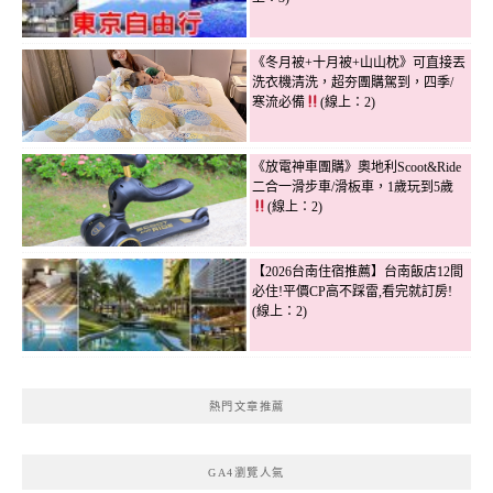
《冬月被+十月被+山山枕》可直接丟
洗衣機清洗，超夯團購駕到，四季/
寒流必備
(線上：2)
《放電神車團購》奧地利Scoot&Ride
二合一滑步車/滑板車，1歲玩到5歲
(線上：2)
【2026台南住宿推薦】台南飯店12間
必住!平價CP高不踩雷,看完就訂房!
(線上：2)
熱門文章推薦
GA4瀏覽人氣