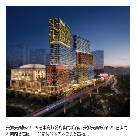
美獅美高梅酒店 火速來寫超愛的澳門新酒店-美獅美高梅酒店!!! 在澳門
有兩間美高梅，一間是位於澳門本島的美高梅…