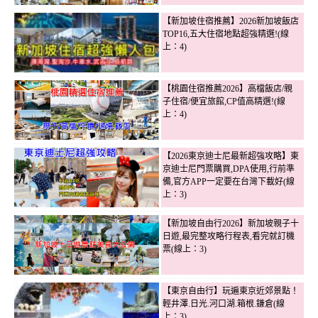
【新加坡住宿推薦】2026新加坡飯店
TOP16,五大住宿地點超強精選!(線
上：4)
【桃園住宿推薦2026】高檔飯店/親
子住宿/便宜旅館,CP值高精選!(線
上：4)
【2026東京迪士尼最新超強攻略】東
京迪士尼門票購買,DPA使用,行前準
備,官方APP一定要在台灣下載好(線
上：3)
【新加坡自由行2026】新加坡親子十
日遊,最完整攻略行程表,看完就訂機
票(線上：3)
【東京自由行】玩遍東京近郊景點！
輕井澤.日光.河口湖.箱根.鎌倉(線
上：3)