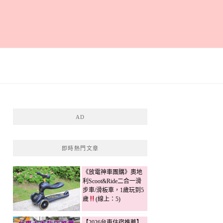
AD
即時熱門文章
《放電神車團購》奧地
利Scoot&Ride二合一滑
步車/滑板車，1歲玩到5
歲
(線上：5)
【2026台東住宿推薦】