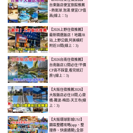
台東飯店便宜旅館推薦
~熱氣球.泡湯.便宜CP值
高(線上：5)
【2026上野住宿推薦】
最新精選飯店！地鐵JR
站,上野公園,阿美橫町
附近10間(線上：3)
【2026台南住宿推薦】
台南飯店12間必住!平價
CP高不踩雷,看完就訂
房!(線上：3)
【大阪住宿推薦2026】
大阪飯店必住18間,心齋
橋-難波-梅田-天王寺(線
上：3)
【大阪環球影城USJ】
園區整體攻略(app、整
理券、快速通關),全部