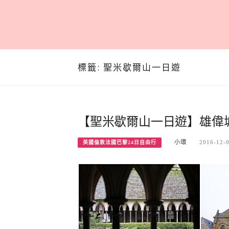
標籤:
聖米歇爾山一日遊
【聖米歇爾山一日遊】雄偉
小環
2016-12-
英國倫敦法國巴黎24日自由行