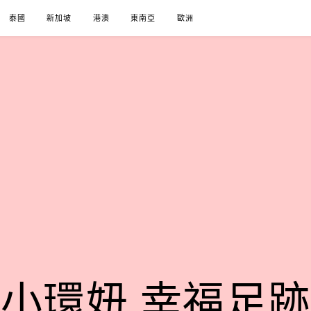
泰國
新加坡
港澳
東南亞
歐洲
小環妞 幸福足跡