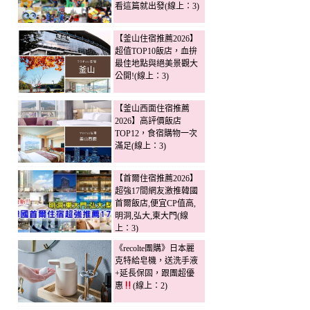
看這篇就出發(線上：3)
【釜山住宿推薦2026】
超值TOP10飯店，血拚
最佳地點與絕美景觀大
公開!(線上：3)
【釜山西面住宿推薦
2026】高評價飯店
TOP12，食宿購物一次
滿足(線上：3)
【首爾住宿推薦2026】
超強17間網友激推韓國
首爾飯店,便宜CP值高,
明洞,弘大,東大門(線
上：3)
《recolte團購》日本麗
克特給皂機，送洗手液
+延長保固，跟團超優
惠
(線上：2)