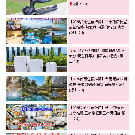
(線上：4)
【2026台東住宿推薦】台東飯店便宜
旅館推薦~熱氣球.泡湯.便宜CP值高
(線上：4)
《Acer行李箱團購》顏值超高!現下
最夯!現在買再加送精美小禮物!(線
上：3)
【2026台南住宿推薦】台南飯店12間
必住!平價CP高不踩雷,看完就訂房!
(線上：3)
【2026新竹住宿飯店】便宜CP值高
11間推薦,三星旅館到五星級酒店(線
上：3)