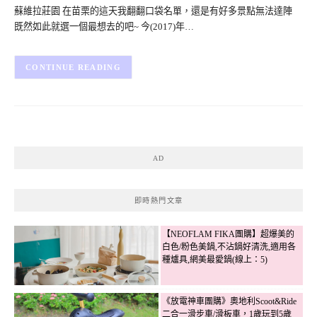
蘇維拉莊園 在苗栗的這天我翻翻口袋名單，還是有好多景點無法達陣
既然如此就選一個最想去的吧~ 今(2017)年…
CONTINUE READING
AD
即時熱門文章
【NEOFLAM FIKA團購】超爆美的
白色/粉色美鍋,不沾鍋好清洗,適用各
種爐具,網美最愛鍋(線上：5)
《放電神車團購》奧地利Scoot&Ride
二合一滑步車/滑板車，1歲玩到5歲