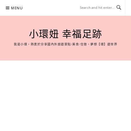
Skip
MENU
to
content
小環妞 幸福足跡
我是小環，熱衷於分享國內外旅遊景點/美食/住宿，夢想【環】遊世界