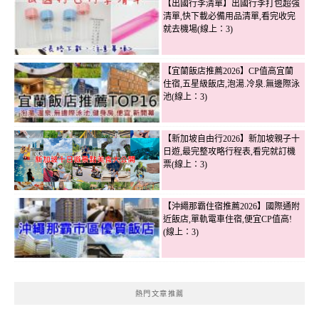
【出國行李清單】出國行李打包超強
清單,快下載必備用品清單,看完收完
就去機場(線上：3)
【宜蘭飯店推薦2026】CP值高宜蘭
住宿,五星級飯店,泡湯.冷泉.無邊際泳
池(線上：3)
【新加坡自由行2026】新加坡親子十
日遊,最完整攻略行程表,看完就訂機
票(線上：3)
【沖繩那霸住宿推薦2026】國際通附
近飯店,單軌電車住宿,便宜CP值高!
(線上：3)
熱門文章推薦