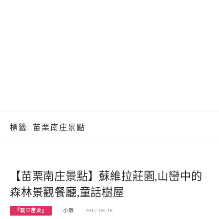
標籤:
苗栗南庄景點
【苗栗南庄景點】蘇維拉莊園,山巒中的
森林景觀餐廳,童話樹屋
『玩♡苗栗』
小環
2017-08-16