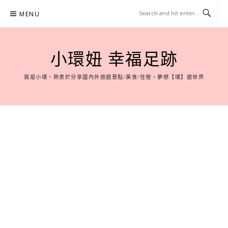
Skip
MENU
to
content
小環妞 幸福足跡
我是小環，熱衷於分享國內外旅遊景點/美食/住宿，夢想【環】遊世界