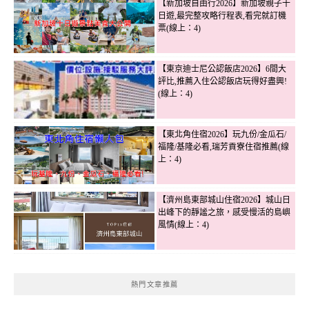
【新加坡自由行2026】新加坡親子十
日遊,最完整攻略行程表,看完就訂機
票(線上：4)
【東京迪士尼公認飯店2026】6間大
評比,推薦入住公認飯店玩得好盡興!
(線上：4)
【東北角住宿2026】玩九份/金瓜石/
福隆/基隆必看,瑞芳貢寮住宿推薦(線
上：4)
【濟州島東部城山住宿2026】城山日
出峰下的靜謐之旅，感受慢活的島嶼
風情(線上：4)
熱門文章推薦