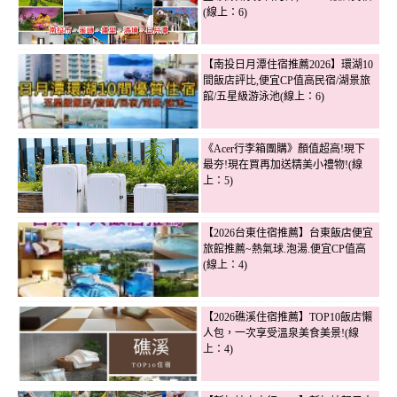
(線上：6)
【南投日月潭住宿推薦2026】環湖10
間飯店評比,便宜CP值高民宿/湖景旅
館/五星級游泳池(線上：6)
《Acer行李箱團購》顏值超高!現下
最夯!現在買再加送精美小禮物!(線
上：5)
【2026台東住宿推薦】台東飯店便宜
旅館推薦~熱氣球.泡湯.便宜CP值高
(線上：4)
【2026礁溪住宿推薦】TOP10飯店懶
人包，一次享受溫泉美食美景!(線
上：4)