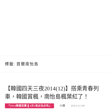
標籤:
首爾南怡島
【韓國四天三夜2014(12)】搭乘青春列
車，韓國賞楓，南怡島楓葉紅了！
『2014韓國首爾 ▌4天3夜必玩必吃』
小環
2014-11-09