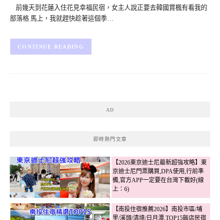
前幾天到花蓮入住花見幸福民宿，女主人說正要去韓國賞楓有看我的
部落格 馬上，我就趕快趁著這個季…
CONTINUE READING
AD
即時熱門文章
【2026東京迪士尼最新超強攻略】東
京迪士尼門票購買,DPA使用,行前準
備,官方APP一定要在台灣下載好(線
上：6)
【南投住宿推薦2026】南投市區/埔
里/溪頭/清境/日月潭,TOP15飯店民宿