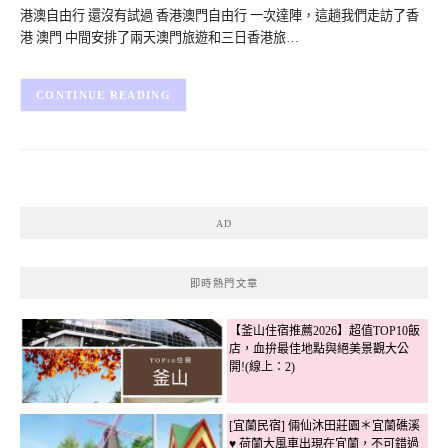
港澳自由行 還沒有試過 香港澳門自由行 一次達陣，這趟我們走訪了香
港 澳門 中間安排了兩天澳門旅遊和三日香港旅…
CONTINUE READING
AD
即時熱門文章
【釜山住宿推薦2026】超值TOP10飯
店，血拚最佳地點與絕美景觀大公
開!(線上：2)
[宜蘭民宿] 倆仙沐田莊園＊宜蘭礁溪
♥ 荷蘭大風車出現在宜蘭，不可錯過