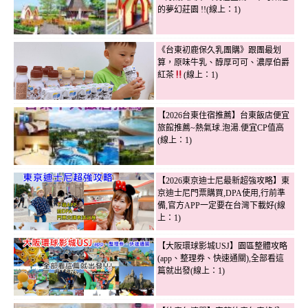
的夢幻莊園 !!(線上：1)
《台東初鹿保久乳團購》跟團最划
算，原味牛乳、醇厚可可、濃厚伯爵
紅茶
(線上：1)
【2026台東住宿推薦】台東飯店便宜
旅館推薦~熱氣球.泡湯.便宜CP值高
(線上：1)
【2026東京迪士尼最新超強攻略】東
京迪士尼門票購買,DPA使用,行前準
備,官方APP一定要在台灣下載好(線
上：1)
【大阪環球影城USJ】園區整體攻略
(app、整理券、快速通關),全部看這
篇就出發(線上：1)