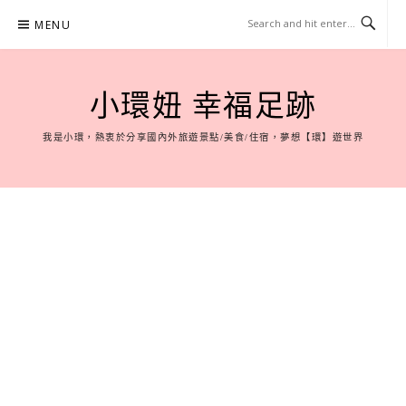
Skip
MENU
to
content
小環妞 幸福足跡
我是小環，熱衷於分享國內外旅遊景點/美食/住宿，夢想【環】遊世界