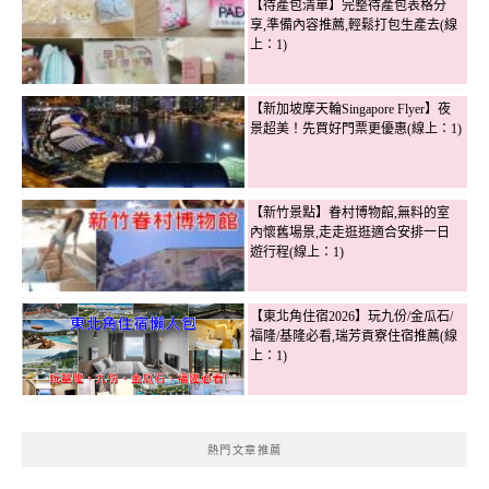
【待產包清單】完整待產包表格分
享,準備內容推薦,輕鬆打包生產去(線
上：1)
【新加坡摩天輪Singapore Flyer】夜
景超美！先買好門票更優惠(線上：1)
【新竹景點】眷村博物館,無料的室
內懷舊場景,走走逛逛適合安排一日
遊行程(線上：1)
【東北角住宿2026】玩九份/金瓜石/
福隆/基隆必看,瑞芳貢寮住宿推薦(線
上：1)
熱門文章推薦