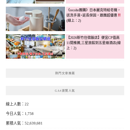
《recolte團購》日本麗克特給皂機，
送洗手液+延長保固，跟團超優惠
(線上：2)
【2026新竹住宿飯店】便宜CP值高
11間推薦,三星旅館到五星級酒店(線
上：2)
熱門文章推薦
GA4瀏覽人氣
線上人數：22
今日人氣：1,758
累積人氣：52,639,681