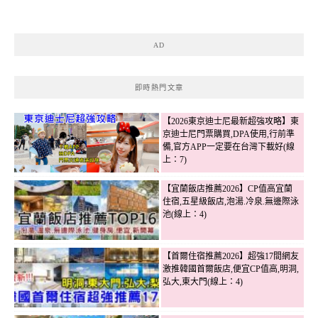
AD
即時熱門文章
【2026東京迪士尼最新超強攻略】東
京迪士尼門票購買,DPA使用,行前準
備,官方APP一定要在台灣下載好(線
上：7)
【宜蘭飯店推薦2026】CP值高宜蘭
住宿,五星級飯店,泡湯.冷泉.無邊際泳
池(線上：4)
【首爾住宿推薦2026】超強17間網友
激推韓國首爾飯店,便宜CP值高,明洞,
弘大,東大門(線上：4)