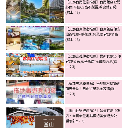
【2026台南住宿推薦】台南飯店12間
必住!平價CP高不踩雷,看完就訂房!
(線上：3)
【2026台東住宿推薦】台東飯店便宜
旅館推薦~熱氣球.泡湯.便宜CP值高
(線上：3)
【2026嘉義住宿推薦】最新TOP15,便
宜CP值高,親子飯店,無邊際泳池(線
上：3)
【新加坡地鐵景點】搭地鐵MRT遊新
加坡景點！自由行景點全攻略(線
上：3)
【釜山住宿推薦2026】超值TOP10飯
店，血拚最佳地點與絕美景觀大公
開!(線上：3)