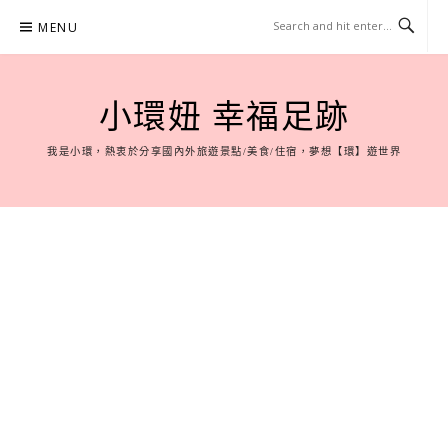
Skip
MENU
to
content
小環妞 幸福足跡
我是小環，熱衷於分享國內外旅遊景點/美食/住宿，夢想【環】遊世界