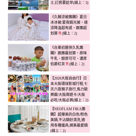
士,訂房要趁早(線上：3)
《久賴涼被團購》夏日
冰冰被/夏夜緞光被，速
涼降溫超有感，跟團超
划算
(線上：2)
《台東初鹿保久乳團
購》跟團最划算，原味
牛乳、醇厚可可、濃厚
伯爵紅茶
(線上：2)
【2026大阪自由行】日
本大阪環球影城行程,七
天六夜親子旅行,馬力歐
樂園/大阪周遊卡/大阪
必吃/大阪必買(線上：2)
【NEOFLAM FIKA團
購】超爆美的白色/粉色
美鍋,不沾鍋好清洗,適
用各種爐具,網美最愛鍋
(線上：2)