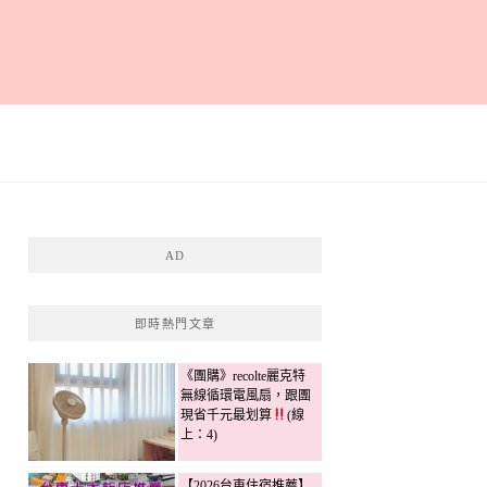
AD
即時熱門文章
《團購》recolte麗克特
無線循環電風扇，跟團
現省千元最划算
(線
上：4)
【2026台東住宿推薦】