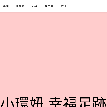
泰國
新加坡
港澳
東南亞
歐洲
小環妞 幸福足跡