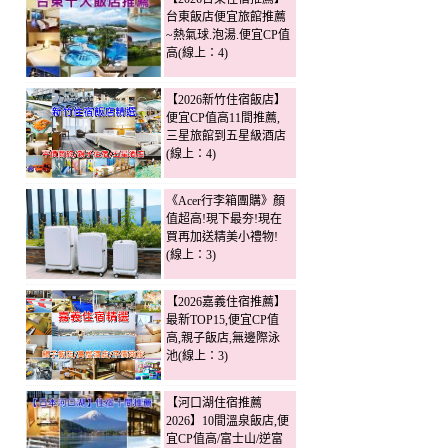
台東飯店便宜旅館推薦
~熱氣球.泡湯.便宜CP值
高(線上：4)
【2026新竹住宿飯店】
便宜CP值高11間推薦,
三星旅館到五星級酒店
(線上：4)
《Acer行李箱團購》顏
值超高!現下最夯!現在
買再加送精美小禮物!
(線上：3)
【2026嘉義住宿推薦】
最新TOP15,便宜CP值
高,親子飯店,無邊際泳
池(線上：3)
【河口湖住宿推薦
2026】10間溫泉飯店,便
宜CP值高/富士山/逆富