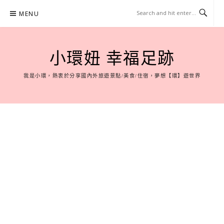
Skip
MENU
to
content
小環妞 幸福足跡
我是小環，熱衷於分享國內外旅遊景點/美食/住宿，夢想【環】遊世界