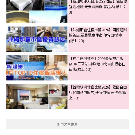
【新加坡HOTEL BOSS酒店】飯店便
宜近地鐵.天天海南雞.發起人(線上：
3)
【沖繩那霸住宿推薦2026】國際通附
近飯店,單軌電車住宿,便宜CP值高!
(線上：3)
【神戶住宿推薦】2026最新神戶飯
店,JR三宮站,神戶港10間自由行必住
飯店(線上：3)
【首爾明洞住宿比價2026】韓國自由
行10間熱門飯店,便宜CP值高推薦(線
上：3)
熱門文章推薦