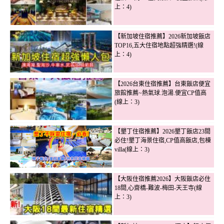
上：4)
【新加坡住宿推薦】2026新加坡飯店
TOP16,五大住宿地點超強精選!(線
上：4)
【2026台東住宿推薦】台東飯店便宜
旅館推薦~熱氣球.泡湯.便宜CP值高
(線上：3)
【墾丁住宿推薦】2026墾丁飯店23間
必住!墾丁海景住宿,CP值高飯店,包棟
villa(線上：3)
【大阪住宿推薦2026】大阪飯店必住
18間,心齋橋-難波-梅田-天王寺(線
上：3)