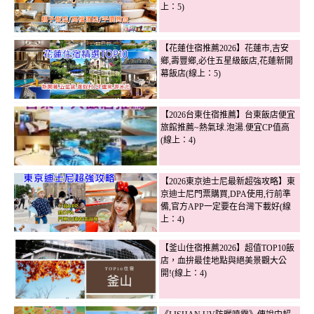
上：5)
【花蓮住宿推薦2026】花蓮市,吉安
鄉,壽豐鄉,必住五星級飯店,花蓮新開
幕飯店(線上：5)
【2026台東住宿推薦】台東飯店便宜
旅館推薦~熱氣球.泡湯.便宜CP值高
(線上：4)
【2026東京迪士尼最新超強攻略】東
京迪士尼門票購買,DPA使用,行前準
備,官方APP一定要在台灣下載好(線
上：4)
【釜山住宿推薦2026】超值TOP10飯
店，血拚最佳地點與絕美景觀大公
開!(線上：4)