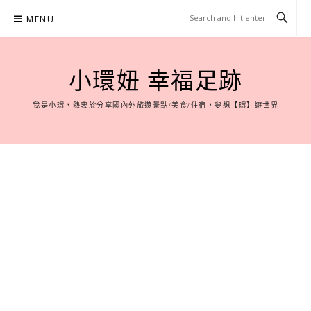
Skip
MENU
to
content
小環妞 幸福足跡
我是小環，熱衷於分享國內外旅遊景點/美食/住宿，夢想【環】遊世界