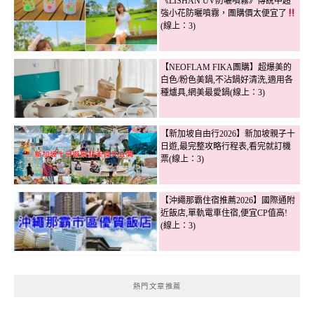
《LISHAN UV防曬噴霧》傳說中超
強小花防曬噴霧，團購價太便宜了
(線上：3)
【NEOFLAM FIKA團購】超爆美的
白色/粉色美鍋,不沾鍋好清洗,適用各
種爐具,網美最愛鍋(線上：3)
【新加坡自由行2026】新加坡親子十
日遊,最完整攻略行程表,看完就訂機
票(線上：3)
【沖繩那霸住宿推薦2026】國際通附
近飯店,單軌電車住宿,便宜CP值高!
(線上：3)
熱門文章推薦