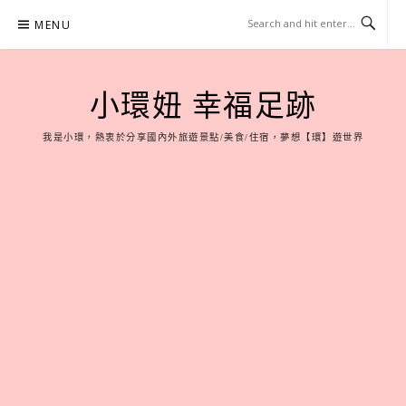
Skip
MENU
to
content
小環妞 幸福足跡
我是小環，熱衷於分享國內外旅遊景點/美食/住宿，夢想【環】遊世界