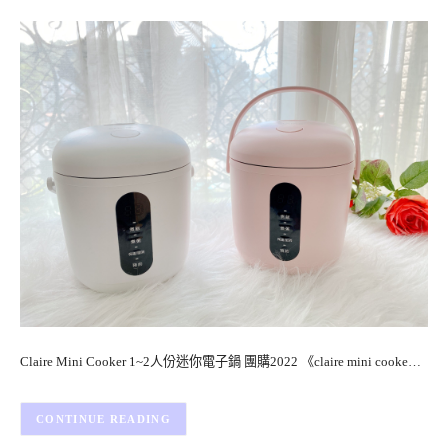
Claire Mini Cooker 1~2人份迷你電子鍋 團購2022 《claire mini cooke…
CONTINUE READING