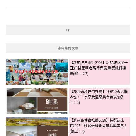
AD
即時熱門文章
【新加坡自由行2026】新加坡親子十
日遊,最完整攻略行程表,看完就訂機
票(線上：7)
【2026礁溪住宿推薦】TOP10飯店懶
人包，一次享受溫泉美食美景!(線
上：5)
【濟州島住宿推薦2026】精選飯店
TOP25，輕鬆玩轉全島景點與美食！
(線上：4)