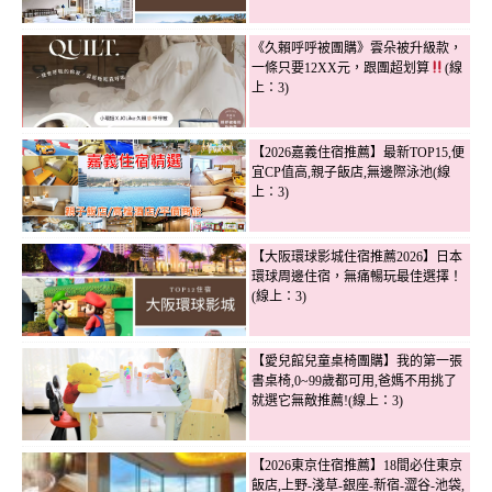
《久賴呼呼被團購》雲朵被升級款，
一條只要12XX元，跟團超划算
(線
上：3)
【2026嘉義住宿推薦】最新TOP15,便
宜CP值高,親子飯店,無邊際泳池(線
上：3)
【大阪環球影城住宿推薦2026】日本
環球周邊住宿，無痛暢玩最佳選擇！
(線上：3)
【愛兒館兒童桌椅團購】我的第一張
書桌椅,0~99歲都可用,爸媽不用挑了
就選它無敵推薦!(線上：3)
【2026東京住宿推薦】18間必住東京
飯店,上野-淺草-銀座-新宿-澀谷-池袋,