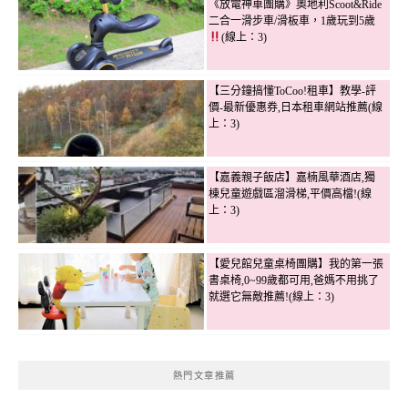
《放電神車團購》奧地利Scoot&Ride
二合一滑步車/滑板車，1歲玩到5歲
(線上：3)
【三分鐘搞懂ToCoo!租車】教學-評
價-最新優惠券,日本租車網站推薦(線
上：3)
【嘉義親子飯店】嘉楠風華酒店,獨
棟兒童遊戲區溜滑梯,平價高檔!(線
上：3)
【愛兒館兒童桌椅團購】我的第一張
書桌椅,0~99歲都可用,爸媽不用挑了
就選它無敵推薦!(線上：3)
熱門文章推薦