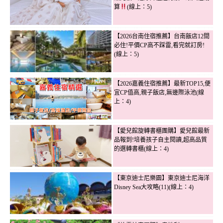
算
(線上：5)
【2026台南住宿推薦】台南飯店12間
必住!平價CP高不踩雷,看完就訂房!
(線上：5)
【2026嘉義住宿推薦】最新TOP15,便
宜CP值高,親子飯店,無邊際泳池(線
上：4)
【愛兒館旋轉書櫃團購】愛兒館最新
品報到!培養孩子自主閱讀,超高品質
的選轉書櫃(線上：4)
【東京迪士尼樂園】東京迪士尼海洋
Disney Sea大攻略(11)(線上：4)