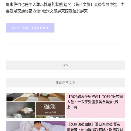
屏東住宿也是陷入難以挑選的狀態 這間【薇米文旅】最後雀屏中選，主
要就是交通相當方便! 薇米文旅屏東館就位於屏東…
CONTINUE READING
AD
即時熱門文章
【2026礁溪住宿推薦】TOP10飯店懶
人包，一次享受溫泉美食美景!(線
上：9)
《久賴涼被團購》夏日冰冰被/夏夜
緞光被，速涼降溫超有感，跟團超划