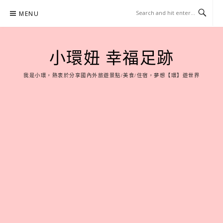
Skip
MENU
to
content
小環妞 幸福足跡
我是小環，熱衷於分享國內外旅遊景點/美食/住宿，夢想【環】遊世界