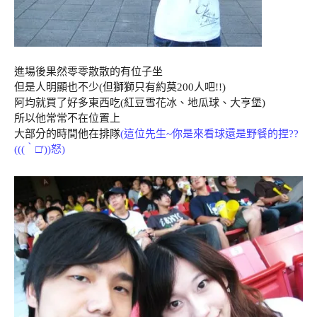
進場後果然零零散散的有位子坐
但是人明顯也不少(但獅獅只有約莫200人吧!!)
阿均就買了好多東西吃(紅豆雪花冰、地瓜球、大亨堡)
所以他常常不在位置上
大部分的時間他在排隊
(這位先生~你是來看球還是野餐的捏??
(((‵□′))怒)