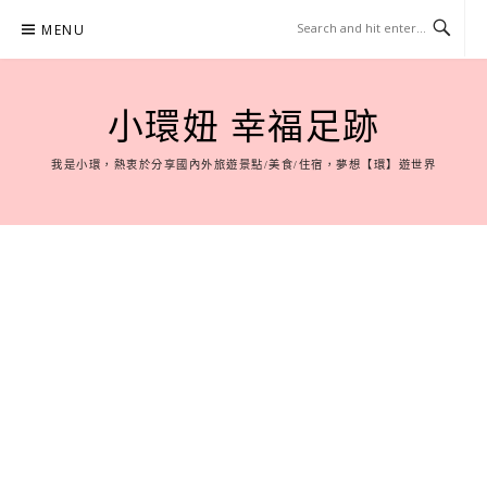
Skip
MENU
to
content
小環妞 幸福足跡
我是小環，熱衷於分享國內外旅遊景點/美食/住宿，夢想【環】遊世界