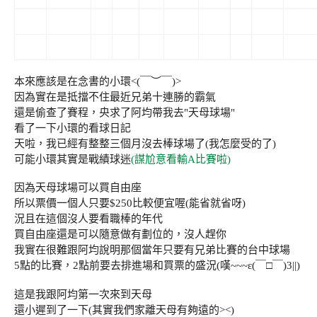
本來應該是在念書的小環<(￣︶￣)>
因為實在是抵擋不住最近兄弟十連勝的霸氣
還是偷查了賽程，央求了阿均帶我去"天母球場"
看了一下小環的看球日記
天啦，我已經有整整三個月沒去棒球場了(我怎麼受的了)
可能小環其實是戰績球迷
(謀尬意看輸A比賽啦)
因為天母球場可以買自由座
所以票價一個人只要$250比較便宜喔(能省就省呀)
況且在這個沒人要看職棒的年代
買自由座還是可以隨意做有劃位的，沒人趕你
我實在很難跟阿均說明那個當年只要有兄弟比賽的台中球場
5點的比賽，2點前要去排進場和買票的盛況(嘆~~~ε(￣□￣)3||)
這是我跟阿均第一次來到天母
還小遲到了一下(其實我們家離天母有夠遠的><)