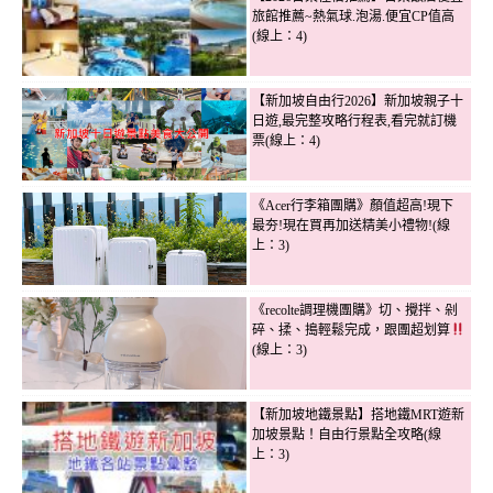
旅館推薦~熱氣球.泡湯.便宜CP值高
(線上：4)
【新加坡自由行2026】新加坡親子十
日遊,最完整攻略行程表,看完就訂機
票(線上：4)
《Acer行李箱團購》顏值超高!現下
最夯!現在買再加送精美小禮物!(線
上：3)
《recolte調理機團購》切、攪拌、剁
碎、揉、搗輕鬆完成，跟團超划算
(線上：3)
【新加坡地鐵景點】搭地鐵MRT遊新
加坡景點！自由行景點全攻略(線
上：3)