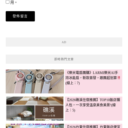
用。
AD
即時熱門文章
《樂米電扇團購》LARMI樂米AI手
持冰能扇，新款首發，跟團超划算
(線上：7)
【2026礁溪住宿推薦】TOP10飯店懶
人包，一次享受溫泉美食美景!(線
上：5)
【2026台東住宿推薦】台東飯店便宜