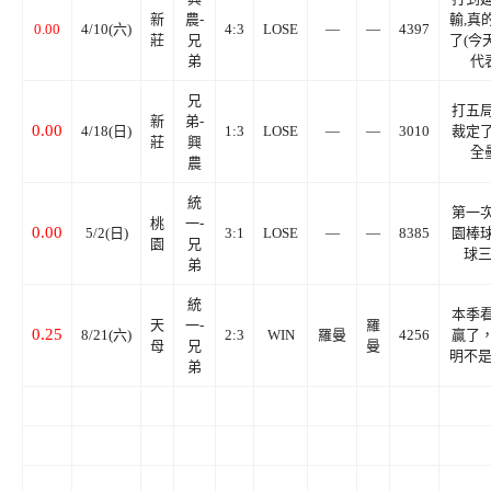
新
農-
輸,真
0.00
4/10(六)
4:3
LOSE
—
—
4397
莊
兄
了(今
弟
代
兄
打五
新
弟-
0.00
4/18(日)
1:3
LOSE
—
—
3010
裁定
莊
興
全
農
統
第一
桃
一-
0.00
5/2(日)
3:1
LOSE
—
—
8385
園棒
園
兄
球三
弟
統
本季
天
一-
羅
0.25
8/21(六)
2:3
WIN
羅曼
4256
贏了
母
兄
曼
明不是
弟