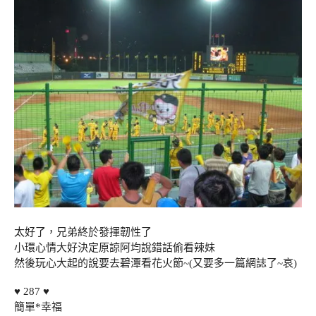
太好了，兄弟終於發揮韌性了
小環心情大好決定原諒阿均說錯話偷看辣妹
然後玩心大起的說要去碧潭看花火節~(又要多一篇網誌了~哀)
♥ 287 ♥
簡單*幸福