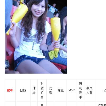
對
勝
球
戰
比
利
觀眾
勝率
日期
輸贏
MVP
場
組
數
投
人數
合
手
興
打到