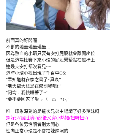
前面真的好悶喔
不斷的殘壘殘壘殘壘…
因為熱血的小環只要有安打屁股就會離開座位
但是這場比賽下來小環的屁股緊緊黏在座椅上
連幾支安打都沒看見~~
這時小環心裡出現了千百中OS:
"早知道就在家念書了~真衰
"
"老天爺大概是在懲罰我吧!!"
"阿均，我快睡著了~"
"要不要回家了啦╭（￣m￣*)╮'
唯一印象深刻的是這次兄弟主場請了好多辣妹呀
穿好少(露肚臍~)然後又穿小熱裙(扭呀扭~)
但是各位男性讀者別太開心
性向正常小環是不會拍辣妹照的