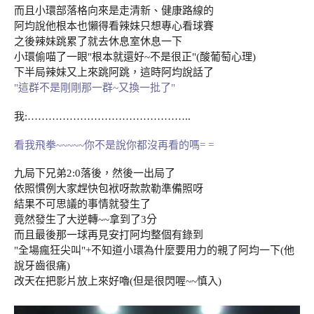
而且小環部落格向來是走清新、健康路線的
阿均說他根本也懶得看辣妹只想專心看球賽
之後辣妹跳累了就去休息室休息一下
小環偷喵了一眼"根本就還好~不是很正"(酸葡萄心理)
下半局辣妹又上來跳阿跳，這時阿均說話了
"這群不是剛剛那一群~又換一批了"
我:………………………………………..
看我飛拳~~~~~你不是說你都沒再看的嗎= =
九局下兄弟2:0落後，然後一出局了
依照慣例大家趕快包袱呀款款勒準備照呀
結果不可思議的事情就發生了
竟然發生了大逆轉~~拿到了3分
而且最後那一球再見安打阿均整個有錄到
"全場瘋狂尖叫"+不知道小環為什麼要用力的親了阿均一下(他
說牙齒很痛)
改天在把影片放上來好嚕(但是很閃喔~~慎入)