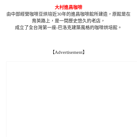
大村進昌咖啡
由中部經營咖啡豆烘培近30年的進昌咖啡館所建造，原館是在
育英路上，是一間歷史悠久的老店，
成立了全台灣第一座-巴洛克建築風格的咖啡烘培館。
【Advertisement】