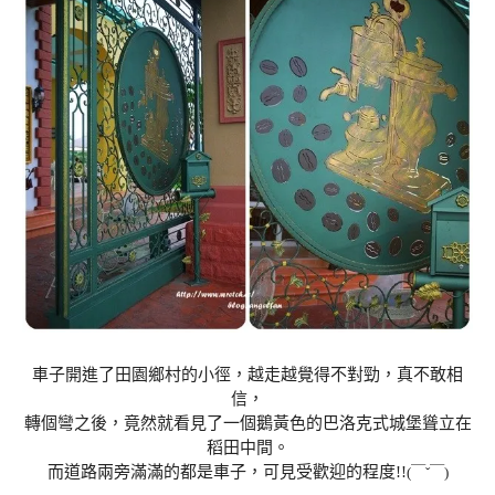
車子開進了田園鄉村的小徑，越走越覺得不對勁，真不敢相
信，
轉個彎之後，竟然就看見了一個鵝黃色的巴洛克式城堡聳立在
稻田中間。
而道路兩旁滿滿的都是車子，可見受歡迎的程度!!
(
￣ˇ￣
)