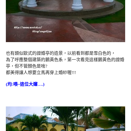
也有類似歐式的證婚亭的造景，以前看到都是雪白色的，
為了呼應整個建築的鵝黃色系，第一次看見這樣鵝黃色的證婚
亭，但不管顏色是啥?
都美得讓人想要立馬再穿上婚紗喔!!!
(均:喂~這位大嬸….)