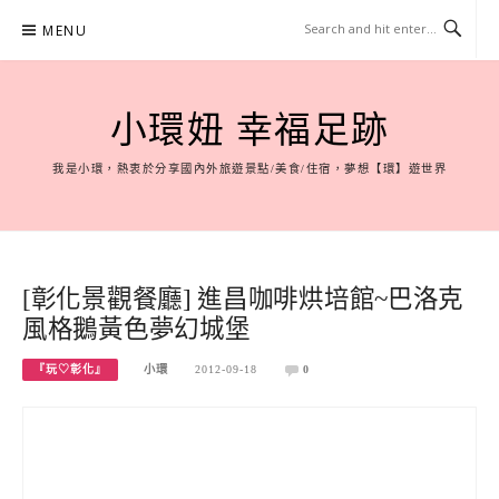
Skip
MENU
to
content
小環妞 幸福足跡
我是小環，熱衷於分享國內外旅遊景點/美食/住宿，夢想【環】遊世界
[彰化景觀餐廳] 進昌咖啡烘培館~巴洛克
風格鵝黃色夢幻城堡
『玩♡彰化』
小環
2012-09-18
0