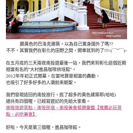
鵝黃色的巴洛克建築，以為自己置身國外了嗎??
不不，其實我們在彰化的田野之間，開車就到的了!!!
<(
￣︶￣
)>
在五月底的三天兩夜南投遊最後一站，我們來到彰化這個近期
相當有名的"大村進昌咖啡烘培館"，
2012年年初正式開幕，在當地算是相當的轟動，
也吸引了好多好多的人潮前來朝聖。
我們發現這回的南投旅行，逛了超多的黃色建築耶(哈哈)
總共有四個喔，已經寫遊記的先給大家看。
南投旅遊景點、南投民宿、南投美食餐廳彙整【推薦必玩景
點、必吃美食】
好啦，今天是第三個喔，進昌咖啡館。