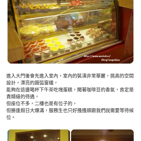
進入大門後會先進入室內，室內的裝潢非常華麗，挑高的空間
設計，漂亮的圓弧窗櫺，
能夠在這邊喝杯下午茶吃塊蛋糕，聞著咖啡豆的香氣，肯定是
貴婦級的待遇，
但座位不多，二樓也是有位子的，
但勝逢假日大爆滿，服務生也只好搔搔頭跟我們說需要等待候
位。