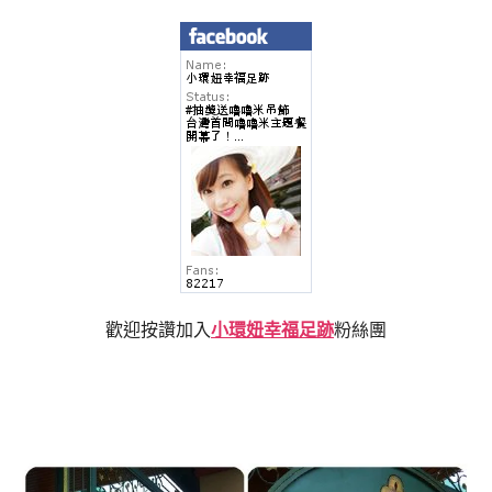
歡迎按讚加入
小環妞幸福足跡
粉絲團