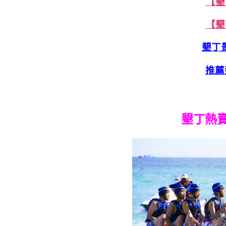
【墾
【墾
墾丁景
推薦
墾丁熱