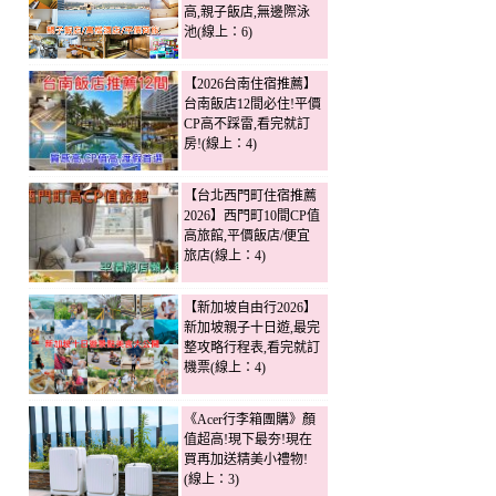
高,親子飯店,無邊際泳
池(線上：6)
【2026台南住宿推薦】
台南飯店12間必住!平價
CP高不踩雷,看完就訂
房!(線上：4)
【台北西門町住宿推薦
2026】西門町10間CP值
高旅館,平價飯店/便宜
旅店(線上：4)
【新加坡自由行2026】
新加坡親子十日遊,最完
整攻略行程表,看完就訂
機票(線上：4)
《Acer行李箱團購》顏
值超高!現下最夯!現在
買再加送精美小禮物!
(線上：3)