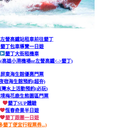
雄左營高鐵站租車前往墾丁
墾
丁包車導覽一日遊
墾丁大街租機車
高雄小港機場or左營高鐵<->墾丁)
屏東海生館優惠門票
夜宿海生館預約(超夯)
南灣水上活動預約(必玩)
鹿境梅花鹿生態園區門票
墾丁SUP體驗
恆春奇景半日遊
墾丁跟團一日遊
多墾丁便宜行程票券...)