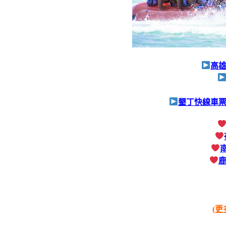
高
墾丁快線車票(
(更