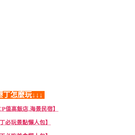
墾丁怎麼玩↓↓↓
CP值高飯店,海景民宿】
丁必玩景點懶人包】