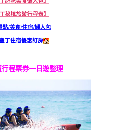
丁必吃美食懶人包】
丁秘境旅遊行程表】
點/美食/住宿/懶人包
墾丁住宿優惠訂房
賣行程票券一日遊整理