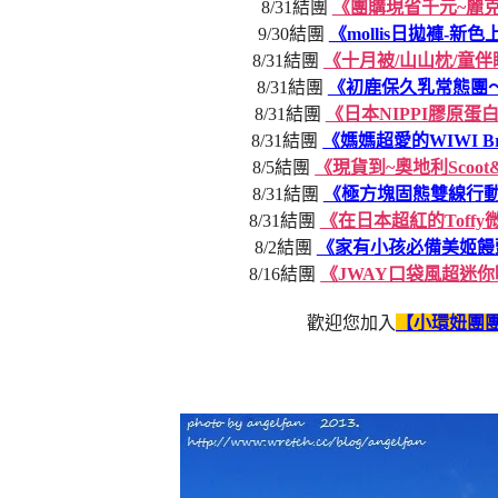
8/31結團
《團購現省千元~麗
9/30結團
《mollis日拋褲-
8/31結團
《十月被/山山枕/童
8/31結團
《初鹿保久乳常態團～
8/31結團
《日本NIPPI膠原
8/31結團
《媽媽超愛的WIWI B
8/5結團
《現貨到~奧地利Scoo
8/31結團
《極方塊固態雙線行動
8/31結團
《在日本超紅的Toff
8/2結團
《家有小孩必備美姬饅
8/16結團
《JWAY口袋風超迷
歡迎您加入
【小環妞團團