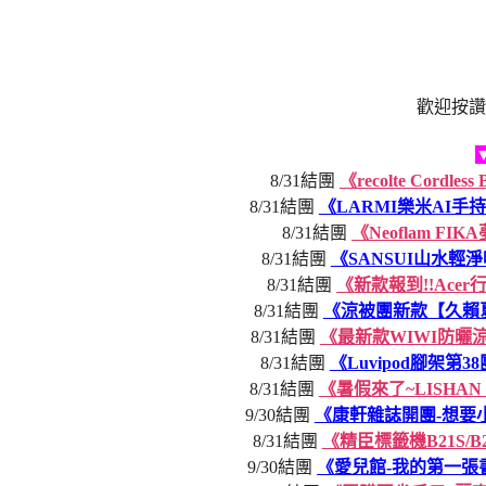
歡迎按讚
8/31結團
《recolte Cor
8/31結團
《LARMI樂米AI
8/31結團
《Neoflam 
8/31結團
《SANSUI山水
8/31結團
《新款報到!!Ace
8/31結團
《涼被團新款【久賴
8/31結團
《最新款WIWI防曬
8/31結團
《Luvipod腳架第
8/31結團
《暑假來了~LISH
9/30結團
《康軒雜誌開團-想要
8/31結團
《精臣標籤機B21S/
9/30結團
《愛兒館-我的第一