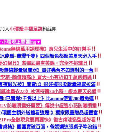
加入
小環妞幸福足跡
粉絲團
▼小環現正開團ing▼
dless Bonne無線萬用調理機》育兒生活中的好幫手
手持冰能扇~賣爆千隻》四個顏色都超美夏天必入手
FIKA夢幻鍋具》煮婦屆最夯美鍋，完全不挑爐具
輕淨吸無線輕量吸塵器》買好幾台不如選對的一台
r行李箱~顏值超高!》買大+小有折扣千萬別錯過
夏夜緞光被】開賣!!》很好摸很柔軟幸福感拉滿
涼感冰霸衣2.0》冰涼持續24小時，根本夏天必備
38團!!已賣爆2千隻以上》比momo便宜200還免運
AN UV防曬噴霧好需要》傳說中超強小花防曬噴霧
小環團主額外送禮看這邊!》獨家限量贈品超豐富
B21Pro全數現貨要買要快》復古烤漆造型超好看
張書桌椅》團團賣破百張，爸媽選這張桌子準沒錯