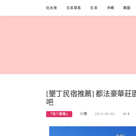
Skip
玩台灣
日本環島
日本
沖繩
韓國
to
content
[墾丁民宿推薦] 都法豪華
吧
小環
2013-06-06
0
『住♡屏東』