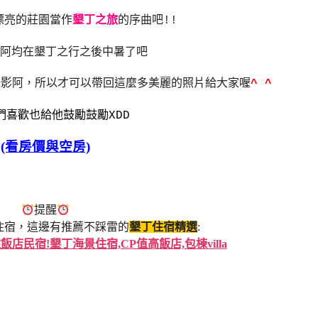
漂亮的莊園當作
墾丁之旅
的序曲吧!!
阿均在墾丁之行之後中暑了吧
攝影阿，所以才可以帶回這麼多美麗的照片給大家喔
^ ^
們喜歡也給他鼓勵鼓勵XDD
(看房價與空房)
提醒
住宿，這邊有推薦不踩雷的
墾丁住宿精選
:
民宿!墾丁海景住宿,CP值高飯店,包棟villa