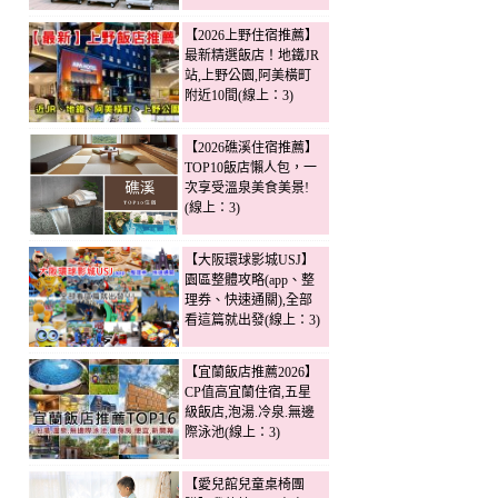
【2026上野住宿推薦】
最新精選飯店！地鐵JR
站,上野公園,阿美橫町
附近10間(線上：3)
【2026礁溪住宿推薦】
TOP10飯店懶人包，一
次享受溫泉美食美景!
(線上：3)
【大阪環球影城USJ】
園區整體攻略(app、整
理券、快速通關),全部
看這篇就出發(線上：3)
【宜蘭飯店推薦2026】
CP值高宜蘭住宿,五星
級飯店,泡湯.冷泉.無邊
際泳池(線上：3)
【愛兒館兒童桌椅團