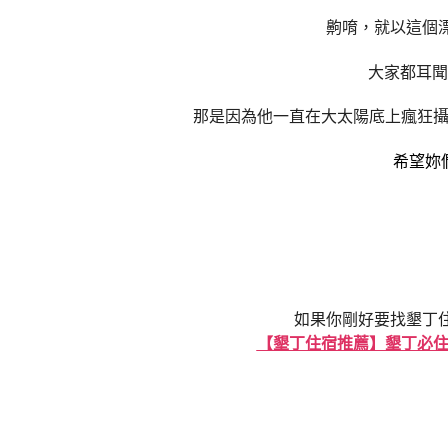
齁唷，就以這個
大家都耳聞
那是因為他一直在大太陽底上瘋狂
希望妳
如果你剛好要找墾丁
【墾丁住宿推薦】墾丁必住飯店