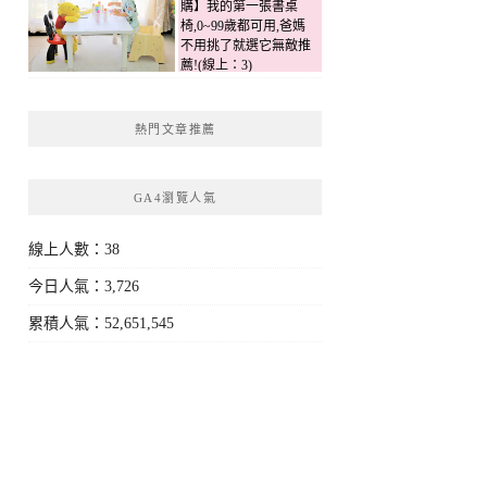
購】我的第一張書桌
椅,0~99歲都可用,爸媽
不用挑了就選它無敵推
薦!(線上：3)
熱門文章推薦
GA4瀏覽人氣
線上人數：38
今日人氣：3,726
累積人氣：52,651,545