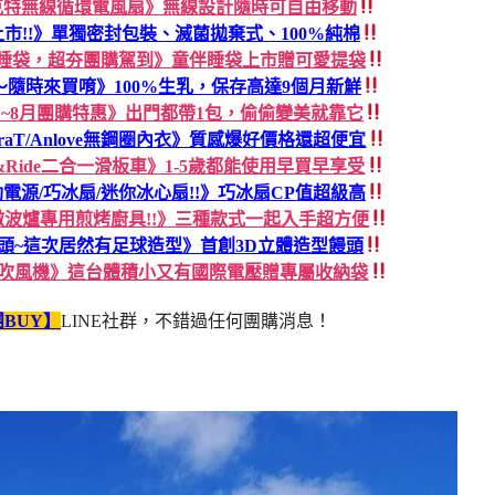
克特無線循環電風扇》無線設計隨時可自由移動
新色上市!!》單獨密封包裝、滅菌拋棄式、100%純棉
伴睡袋，超夯團購駕到》童伴睡袋上市贈可愛提袋
隨時來買唷》100%生乳，保存高達9個月新鮮
蛋白~8月團購特惠》出門都帶1包，偷偷變美就靠它
raT/Anlove無鋼圈內衣》質感爆好價格還超便宜
t&Ride二合一滑板車》1-5歲都能使用早買早享受
電源/巧冰扇/迷你冰心扇!!》巧冰扇CP值超級高
y微波爐專用煎烤廚具!!》三種款式一起入手超方便
頭~這次居然有足球造型》首創3D立體造型饅頭
你吹風機》這台體積小又有國際電壓贈專屬收納袋
BUY】
LINE社群，不錯過任何團購消息！