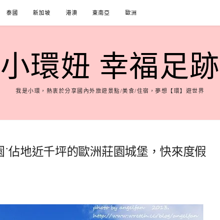
泰國
新加坡
港澳
東南亞
歐洲
小環妞 幸福足跡
我是小環，熱衷於分享國內外旅遊景點/美食/住宿，夢想【環】遊世界
莊園˙佔地近千坪的歐洲莊園城堡，快來度假