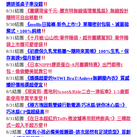
選這張桌子準沒錯
8/31結團
《團購現省千元~麗克特無線循環電風扇》無線設計
隨時可自由移動
9/30結團
《mollis日拋褲-新色上市!!》單獨密封包裝、滅菌拋
棄式、100%純棉
8/31結團
《十月被/山山枕/童伴睡袋，超夯團購駕到》童伴睡
袋上市贈可愛提袋
8/31結團
《初鹿保久乳常態團～隨時來買唷》100%生乳，保
存高達9個月新鮮
8/31結團
《日本NIPPI膠原蛋白~8月團購特惠》出門都帶1
包，偷偷變美就靠它
8/31結團
《媽媽超愛的WIWI BraT/Anlove無鋼圈內衣》質感
爆好價格還超便宜
8/5結團
《現貨到~奧地利Scoot&Ride二合一滑板車》1-5歲都
能使用早買早享受
8/31結團
《極方塊固態雙線行動電源/巧冰扇/迷你冰心扇!!》
巧冰扇CP值超級高
8/31結團
《在日本超紅的Toffy微波爐專用煎烤廚具!!》三種款
式一起入手超方便
8/2結團
《家有小孩必備美姬饅頭~這次居然有足球造型》首創