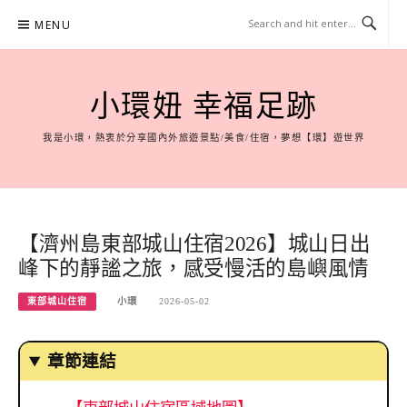
Skip
MENU
to
content
小環妞 幸福足跡
我是小環，熱衷於分享國內外旅遊景點/美食/住宿，夢想【環】遊世界
【濟州島東部城山住宿2026】城山日出
峰下的靜謐之旅，感受慢活的島嶼風情
東部城山住宿
小環
2026-05-02
章節連結