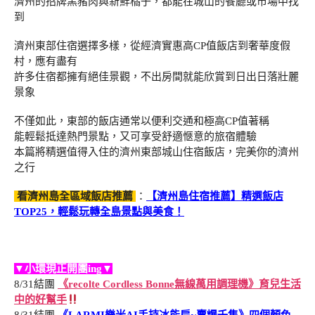
濟州的招牌黑豬肉與新鮮橘子，都能在城山的餐廳或市場中找
到
濟州東部住宿選擇多樣，從經濟實惠高CP值飯店到奢華度假
村，應有盡有
許多住宿都擁有絕佳景觀，不出房間就能欣賞到日出日落壯麗
景象
不僅如此，東部的飯店通常以便利交通和極高CP值著稱
能輕鬆抵達熱門景點，又可享受舒適愜意的旅宿體驗
本篇將精選值得入住的濟州東部城山住宿飯店，完美你的濟州
之行
看濟州島全區域飯店推薦
：
【濟州島住宿推薦】精選飯店
TOP25，輕鬆玩轉全島景點與美食！
▼小環現正開團ing▼
8/31結團
《recolte Cordless Bonne無線萬用調理機》育兒生活
中的好幫手