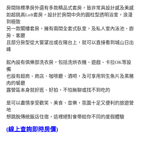
房間除標準房外還有多款精品式套房，皆非常具設計感及美感
如超挑高Loft套房，設計於房間中央的圓柱型透明浴室，浪漫
到極致
另一款閣樓套房，擁有兩間全套式臥室，及私人室內泳池、廚
房、客廳
且部分房型從大窗望出或在陽台上，就可以直接看到城山日出
峰
館內設有俱樂部洗衣房，包括洗烘衣機、遊戲、卡拉OK等設
備
也設有超商、商店、咖啡廳、酒吧，及可享用到生魚片及黑豬
肉的餐廳
露營區本身就好逛、好拍，不怕無聊或找不到吃的
是可以盡情享受歡笑、美食、音樂，氛圍十足又便利的旅遊營
地
想跳脫傳統飯店住宿，這裡絕對會帶給你不同的度假體驗
(線上查詢即時房價)