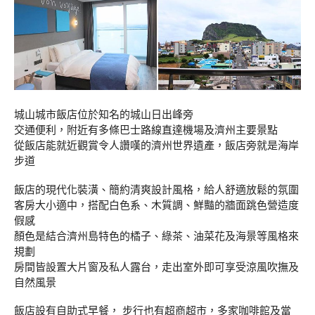
城山城市飯店位於知名的城山日出峰旁
交通便利，附近有多條巴士路線直達機場及濟州主要景點
從飯店能就近觀賞令人讚嘆的濟州世界遺產，飯店旁就是海岸
步道
飯店的現代化裝潢、簡約清爽設計風格，給人舒適放鬆的氛圍
客房大小適中，搭配白色系、木質調、鮮豔的牆面跳色營造度
假感
顏色是結合濟州島特色的橘子、綠茶、油菜花及海景等風格來
規劃
房間皆設置大片窗及私人露台，走出室外即可享受涼風吹撫及
自然風景
飯店設有自助式早餐， 步行也有超商超市，多家咖啡館及當