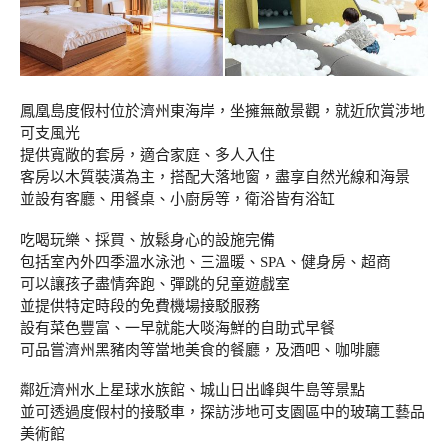
鳳凰島度假村位於濟州東海岸，坐擁無敵景觀，就近欣賞涉地
可支風光
提供寬敞的套房，適合家庭、多人入住
客房以木質裝潢為主，搭配大落地窗，盡享自然光線和海景
並設有客廳、用餐桌、小廚房等，衛浴皆有浴缸
吃喝玩樂、採買、放鬆身心的設施完備
包括室內外四季溫水泳池、三溫暖、SPA、健身房、超商
可以讓孩子盡情奔跑、彈跳的兒童遊戲室
並提供特定時段的免費機場接駁服務
設有菜色豐富、一早就能大啖海鮮的自助式早餐
可品嘗濟州黑豬肉等當地美食的餐廳，及酒吧、咖啡廳
鄰近濟州水上星球水族館、城山日出峰與牛島等景點
並可透過度假村的接駁車，探訪涉地可支園區中的玻璃工藝品
美術館