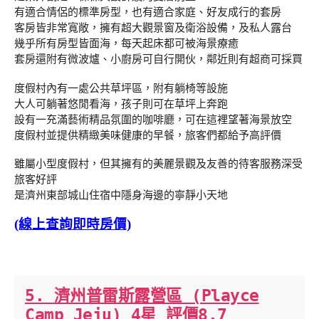
有適合情侶的標準房型，也有適合家庭、好友成行的套房
客房皆非常寬敞，擁有超大觀景窗及衛浴設備，及私人露台
幾乎所有房型皆面海，每天起床都可被海景療癒
套房還附有微波爐、小廚房可自行開伙，鄰近則有超商可採買
度假村內有一處公共草坪區，附有躺椅等設施
大人可躺著悠閒看海，孩子則可在草坪上奔跑
設有一充滿藝術精品氛圍的咖啡廳，可在這裡望著海景放空
度假村並提供精緻美味健康的早餐，旅客們都給予高評價
雖屬小型度假村，但其擁有的美麗景觀及友善的待客服務深受
旅客好評
是濟州東部城山住宿中隱身海邊的寧靜小天地
(線上查詢即時房價)
5. 濟州普雷斯露營區 (Playce
Camp Jeju) 4星 評價8.7