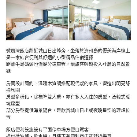
微風灣飯店鄰近城山日出峰旁，坐落於濟州島的優美海岸線上
是一家結合便利與舒適的小型精品住宿選擇
距離牛島碼頭也僅幾分鐘車程，讓旅客輕鬆投入壯麗的自然景
觀
房間設計簡約，溫暖木質調搭配現代感的家具，營造出明亮舒
適氛圍
房型多樣化，除標準雙人房，亦有多人入住的房型，及韓式暖
坑房型
部分房型提供海景陽台，是欣賞城山日出或夜晚星空的理想位
置
飯店便利設施設有平面停車場方便自駕客
提供微波爐、飲水機，且樓下有便利商店能就近採買