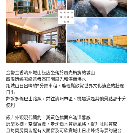
金鬱金香濟州城山飯店坐落於風光旖旎的城山
四周環繞著綠意盎然田園風光和湛藍海水
距城山日出峰約5分鐘車程，能輕鬆欣賞世界文化遺產的壯麗
日出
鄰近多條巴士路線，前往濟州市區、機場還是其他景點都十分
便利
飯店外觀現代簡約，鵝黃色牆面充滿溫馨感
房型多樣，空間寬敞，走沈穩木質調風格，提升睡眠質感
且每間房間皆配有大面窗及可欣賞城山日出峰或海景的陽台