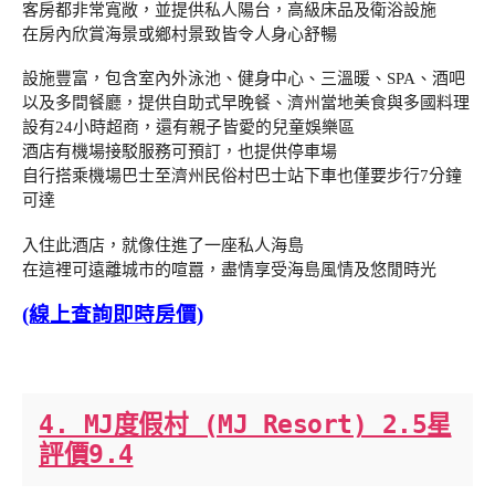
客房都非常寬敞，並提供私人陽台，高級床品及衛浴設施
在房內欣賞海景或鄉村景致皆令人身心舒暢
設施豐富，包含室內外泳池、健身中心、三溫暖、SPA、酒吧
以及多間餐廳，提供自助式早晚餐、濟州當地美食與多國料理
設有24小時超商，還有親子皆愛的兒童娛樂區
酒店有機場接駁服務可預訂，也提供停車場
自行搭乘機場巴士至濟州民俗村巴士站下車也僅要步行7分鐘
可達
入住此酒店，就像住進了一座私人海島
在這裡可遠離城市的喧囂，盡情享受海島風情及悠閒時光
(線上查詢即時房價)
4. MJ度假村 (MJ Resort) 2.5星
評價9.4