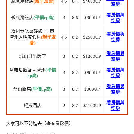
鳳凰島飯店
(親子友善)
4.5
8.4
$4600UP
空房
看房價與
微風灣飯店
(平價cp高)
3
8.6
$900UP
空房
濟州索諾寧靜飯店 -原
看房價與
濟州大明度假村
(親子友
4.5
8.2
$2500UP
空房
善)
看房價與
城山日出飯店
3
8.2
$1200UP
空房
阿羅哈飯店 – 濟州
(平價
看房價與
3
8.2
$800UP
cp高)
空房
看房價與
藍山飯店
(平價cp高)
3
8.7
$900UP
空房
看房價與
錫拉酒店
2
8.7
$1100UP
空房
大家可以不時進去【查查看房價】