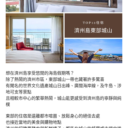
想在濟州島享受悠閒的海島假期嗎？
除了熱鬧的濟州市區，東部城山一帶也藏著許多驚喜
有聞名的世界文化遺產城山日出峰、廣闊海岸線，及牛島、涉
地可支等景點
且相較市中心的繁華熱鬧，城山能更感受到濟州島的寧靜與純
樸
東部的住宿是遠離都市喧囂、放鬆身心的絕佳去處
也接近當地的美食與購物地點