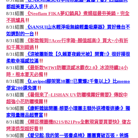
8/31結團
《LARMI樂米AI手持冰能扇~賣爆千隻》四個顏色
都超美夏天必入手
8/31結團
《Neoflam FIKA夢幻鍋具》煮婦屆最夯美鍋，完全
不挑爐具
8/31結團
《SANSUI山水輕淨吸無線輕量吸塵器》買好幾台不
如選對的一台
8/31結團
《新款報到!!Acer行李箱~顏值超高!》買大+小有折
扣千萬別錯過
8/31結團
《涼被團新款【久賴夏夜緞光被】開賣!!》很好摸很
柔軟幸福感拉滿
8/31結團
《最新款WIWI防曬涼感冰霸衣2.0》冰涼持續24小
時，根本夏天必備
8/31結團
《Luvipod腳架第38團!!已賣爆2千隻以上》比momo
便宜200還免運
8/31結團
《暑假來了~LISHAN UV防曬噴霧好需要》傳說中
超強小花防曬噴霧
9/30結團
《康軒雜誌開團-想要小環團主額外送禮看這邊!》獨
家限量贈品超豐富
8/31結團
《精臣標籤機B21S/B21Pro全數現貨要買要快》復古
烤漆造型超好看
9/30結團
《愛兒館-我的第一張書桌椅》團團賣破百張，爸媽