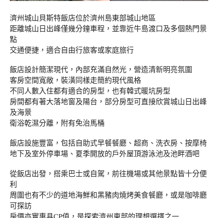
濟州城山貝斯特飯店位於濟州島東部城山地區
距離城山日出峰僅幾分鐘車程，並靠近牛島渡口及多個熱門景
點
交通便捷，適合自由行旅客或家庭旅行
飯店設計簡潔現代，內部充滿自然光，營造清新明亮氛圍
客房空間寬敞，裝潢同樣走簡約現代風格
不同人數入住都有適合的房型，也有韓式暖坑房型
房間都有著大落地窗及陽台，部分房型可直接欣賞城山日出峰
及海景
衛浴乾濕分離，附有免治馬桶
飯店設施豐富，包括自助式早餐餐廳、超商、洗衣房、按摩椅
地下及室外停車場、夏季開放的戶外屋頂游泳池及池畔酒吧
從飯店出發，搭乘巴士或自駕，前往機場或其他景點皆十分便
利
周圍也有不少的道地海鮮和黑豬肉燒烤美食餐廳，或是咖啡廳
可探訪
房價亦實惠具CP值，是探索濟州東部的理想選擇之一