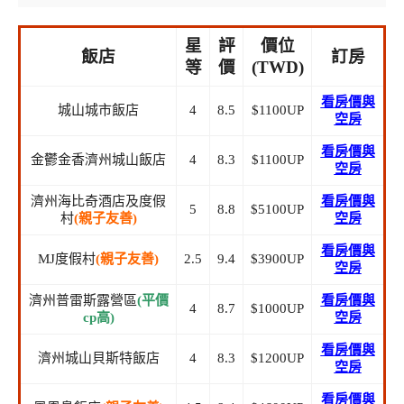
星
評
價位
飯店
訂房
等
價
(TWD)
看房價與
城山城市飯店
4
8.5
$1100UP
空房
看房價與
金鬱金香濟州城山飯店
4
8.3
$1100UP
空房
濟州海比奇酒店及度假
看房價與
5
8.8
$5100UP
村
(親子友善)
空房
看房價與
MJ度假村
(親子友善)
2.5
9.4
$3900UP
空房
濟州普雷斯露營區
(平價
看房價與
4
8.7
$1000UP
cp高)
空房
看房價與
濟州城山貝斯特飯店
4
8.3
$1200UP
空房
看房價與