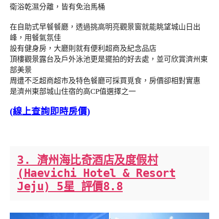
衛浴乾濕分離，皆有免治馬桶
在自助式早餐餐廳，透過挑高明亮觀景窗就能眺望城山日出
峰，用餐氣氛佳
設有健身房，大廳則就有便利超商及紀念品店
頂樓觀景露台及戶外泳池更是擺拍的好去處，並可欣賞濟州東
部美景
周遭不乏超商超市及特色餐廳可採買覓食，房價卻相對實惠
是濟州東部城山住宿的高CP值選擇之一
(線上查詢即時房價)
3. 濟州海比奇酒店及度假村
(Haevichi Hotel & Resort
Jeju) 5星 評價8.8