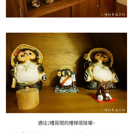
通往2樓房間的樓梯很陡喔~