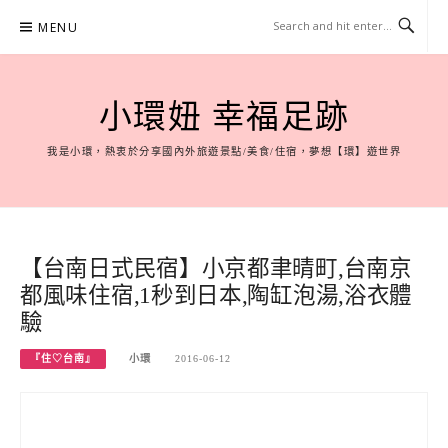
Skip
MENU
to
content
小環妞 幸福足跡
我是小環，熱衷於分享國內外旅遊景點/美食/住宿，夢想【環】遊世界
【台南日式民宿】小京都聿晴町,台南京
都風味住宿,1秒到日本,陶缸泡湯,浴衣體
驗
『住♡台南』
小環
2016-06-12