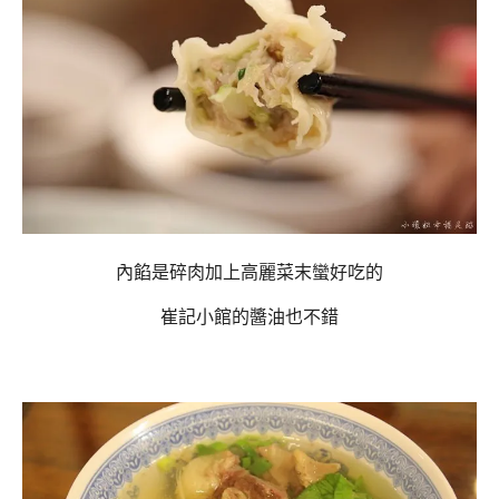
內餡是碎肉加上高麗菜末蠻好吃的
崔記小館的醬油也不錯