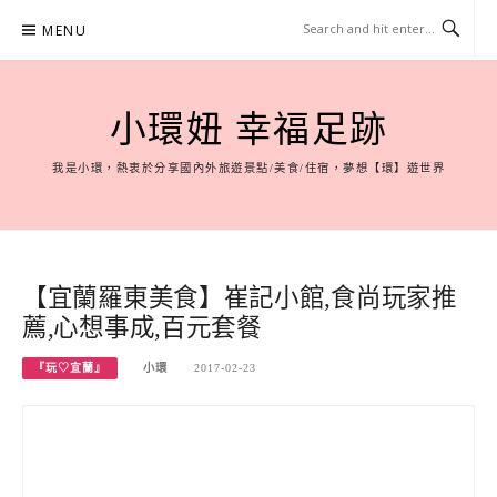
Skip
MENU
to
content
小環妞 幸福足跡
我是小環，熱衷於分享國內外旅遊景點/美食/住宿，夢想【環】遊世界
【宜蘭羅東美食】崔記小館,食尚玩家推
薦,心想事成,百元套餐
『玩♡宜蘭』
小環
2017-02-23