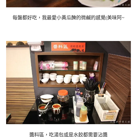
每盤都好吃，我最愛小黃瓜醃的微鹹的感覺(美味阿~
醬料區，吃湯包或是水餃都需要沾醬