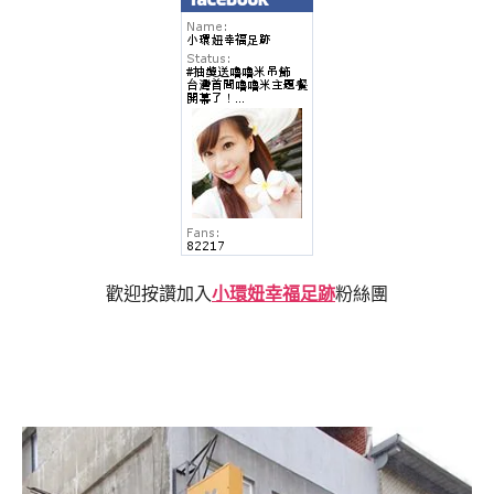
歡迎按讚加入
小環妞幸福足跡
粉絲團