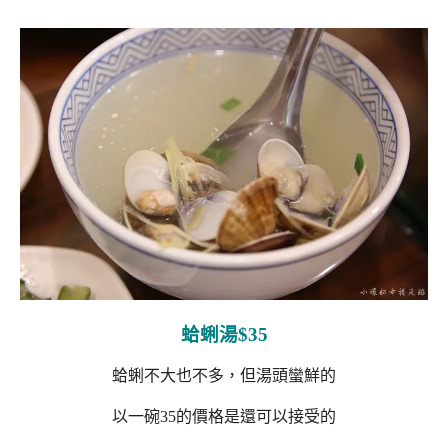
蛤蜊湯$35
蛤蜊不大也不多，但湯頭蠻鮮的
以一碗35的價格是還可以接受的