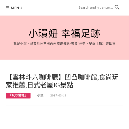
Skip
MENU
to
content
小環妞 幸福足跡
我是小環，熱衷於分享國內外旅遊景點/美食/住宿，夢想【環】遊世界
【雲林斗六咖啡廳】凹凸咖啡館,食尚玩
家推薦,日式老屋IG景點
『玩♡雲林』
小環
2017-03-13