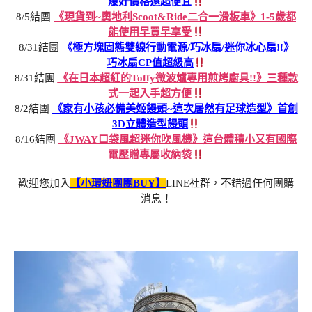
爆好價格還超便宜
8/5結團
《現貨到~奧地利Scoot&Ride二合一滑板車》1-5歲都
能使用早買早享受
8/31結團
《極方塊固態雙線行動電源/巧冰扇/迷你冰心扇!!》
巧冰扇CP值超級高
8/31結團
《在日本超紅的Toffy微波爐專用煎烤廚具!!》三種款
式一起入手超方便
8/2結團
《家有小孩必備美姬饅頭~這次居然有足球造型》首創
3D立體造型饅頭
8/16結團
《JWAY口袋風超迷你吹風機》這台體積小又有國際
電壓贈專屬收納袋
歡迎您加入
【小環妞團團BUY】
LINE社群，不錯過任何團購
消息！