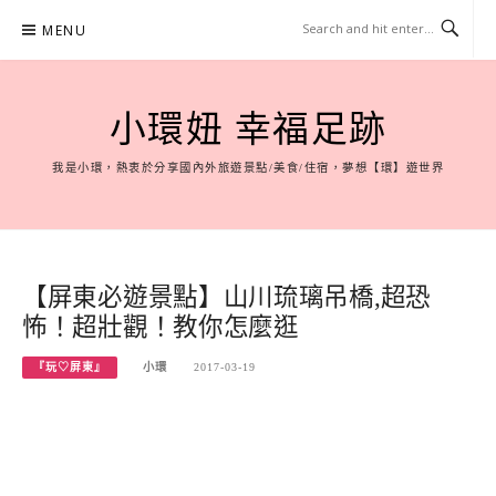
Skip
MENU
to
content
小環妞 幸福足跡
我是小環，熱衷於分享國內外旅遊景點/美食/住宿，夢想【環】遊世界
【屏東必遊景點】山川琉璃吊橋,超恐
怖！超壯觀！教你怎麼逛
『玩♡屏東』
小環
2017-03-19