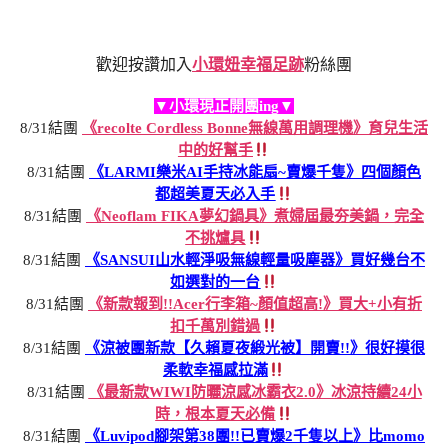
歡迎按讚加入
小環妞幸福足跡
粉絲團
▼小環現正開團ing▼
8/31結團
《recolte Cordless Bonne無線萬用調理機》育兒生活
中的好幫手
8/31結團
《LARMI樂米AI手持冰能扇~賣爆千隻》四個顏色
都超美夏天必入手
8/31結團
《Neoflam FIKA夢幻鍋具》煮婦屆最夯美鍋，完全
不挑爐具
8/31結團
《SANSUI山水輕淨吸無線輕量吸塵器》買好幾台不
如選對的一台
8/31結團
《新款報到!!Acer行李箱~顏值超高!》買大+小有折
扣千萬別錯過
8/31結團
《涼被團新款【久賴夏夜緞光被】開賣!!》很好摸很
柔軟幸福感拉滿
8/31結團
《最新款WIWI防曬涼感冰霸衣2.0》冰涼持續24小
時，根本夏天必備
8/31結團
《Luvipod腳架第38團!!已賣爆2千隻以上》比momo