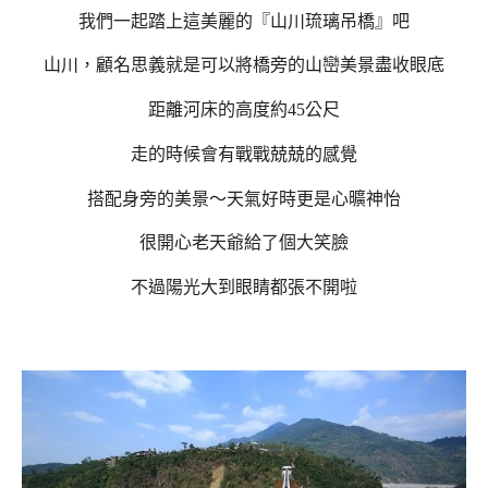
我們一起踏上這美麗的『山川琉璃吊橋』吧
山川，顧名思義就是可以將橋旁的山巒美景盡收眼底
距離河床的高度約45公尺
走的時候會有戰戰兢兢的感覺
搭配身旁的美景～天氣好時更是心曠神怡
很開心老天爺給了個大笑臉
不過陽光大到眼睛都張不開啦