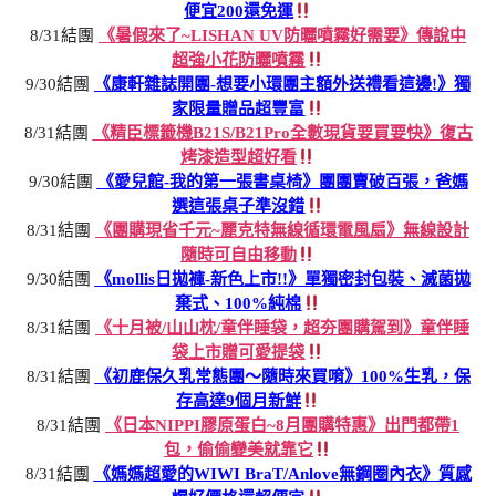
便宜200還免運
8/31結團
《暑假來了~LISHAN UV防曬噴霧好需要》傳說中
超強小花防曬噴霧
9/30結團
《康軒雜誌開團-想要小環團主額外送禮看這邊!》獨
家限量贈品超豐富
8/31結團
《精臣標籤機B21S/B21Pro全數現貨要買要快》復古
烤漆造型超好看
9/30結團
《愛兒館-我的第一張書桌椅》團團賣破百張，爸媽
選這張桌子準沒錯
8/31結團
《團購現省千元~麗克特無線循環電風扇》無線設計
隨時可自由移動
9/30結團
《mollis日拋褲-新色上市!!》單獨密封包裝、滅菌拋
棄式、100%純棉
8/31結團
《十月被/山山枕/童伴睡袋，超夯團購駕到》童伴睡
袋上市贈可愛提袋
8/31結團
《初鹿保久乳常態團～隨時來買唷》100%生乳，保
存高達9個月新鮮
8/31結團
《日本NIPPI膠原蛋白~8月團購特惠》出門都帶1
包，偷偷變美就靠它
8/31結團
《媽媽超愛的WIWI BraT/Anlove無鋼圈內衣》質感