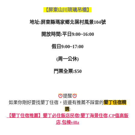
【屏東山川琉璃吊橋】
地址:屏東縣瑪家鄉北葉村風景104號
開放時間:平日9:00~16:00
假日9:00~17:00
(周一公休)
門票全票:$50
提醒
如果你剛好要找墾丁住宿，這邊有推薦不踩雷的
墾丁住宿精
選
:
【墾丁住宿推薦】墾丁必住飯店民宿!墾丁海景住宿,CP值高飯
店,包棟villa