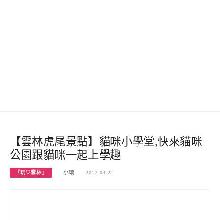
【雲林虎尾景點】貓咪小學堂,快來貓咪
公園跟貓咪一起上學趣
『玩♡雲林』
小環
2017-03-22