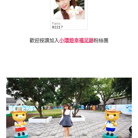
歡迎按讚加入
小環妞幸福足跡
粉絲團