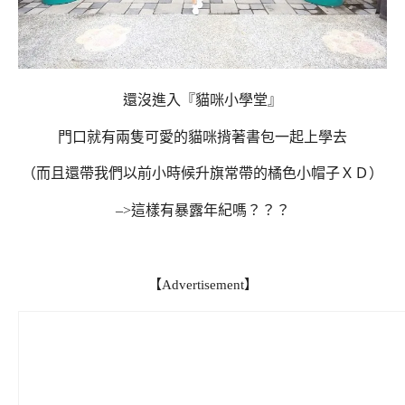
還沒進入『貓咪小學堂』
門口就有兩隻可愛的貓咪揹著書包一起上學去
（而且還帶我們以前小時候升旗常帶的橘色小帽子ＸＤ）
–>這樣有暴露年紀嗎？？？
【Advertisement】