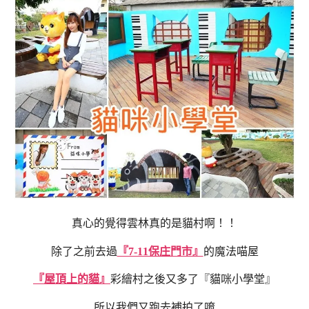
真心的覺得雲林真的是貓村啊！！
除了之前去過
『7-11保庄門市』
的魔法喵屋
『屋頂上的貓』
彩繪村之後又多了『貓咪小學堂』
所以我們又跑去補拍了唷