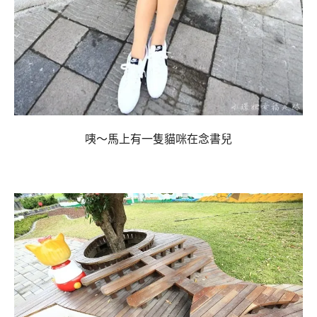
咦～馬上有一隻貓咪在念書兒