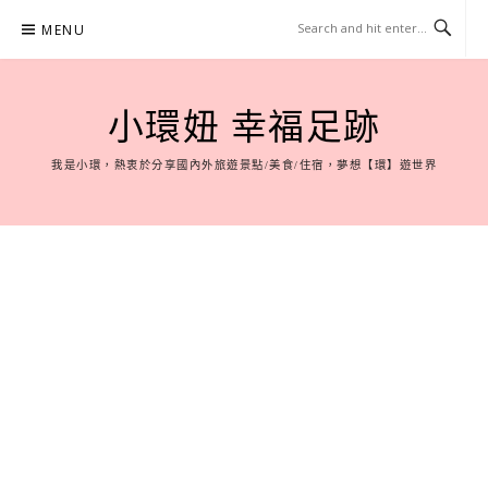
Skip
MENU
to
content
小環妞 幸福足跡
我是小環，熱衷於分享國內外旅遊景點/美食/住宿，夢想【環】遊世界