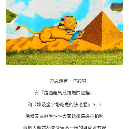
旁邊還有一些彩繪
有『路過羅馬競技場的黑貓』
和『埃及金字塔吃魚的法老貓』ＸＤ
活潑又逗趣阿～～大家快來這邊拍拍照
每個人應該都會發現不一樣的可愛地方喔