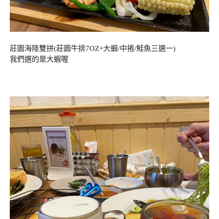
莊園海陸雙拼(莊園牛排7OZ+大蝦/中捲/鮭魚三選一)
我們選的是大蝦喔