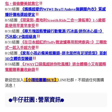
包，偷偷變美就靠它
8/31結團
《媽媽超愛的WIWI BraT/Anlove無鋼圈內衣》質感
爆好價格還超便宜
8/5結團
《現貨到~奧地利Scoot&Ride二合一滑板車》1-5歲都
能使用早買早享受
8/31結團
《極方塊固態雙線行動電源/巧冰扇/迷你冰心扇!!》
巧冰扇CP值超級高
8/31結團
《在日本超紅的Toffy微波爐專用煎烤廚具!!》三種款
式一起入手超方便
8/2結團
《家有小孩必備美姬饅頭~這次居然有足球造型》首創
3D立體造型饅頭
8/16結團
《JWAY口袋風超迷你吹風機》這台體積小又有國際
電壓贈專屬收納袋
歡迎您加入
【小環妞團團BUY】
LINE社群，不錯過任何團購
消息！
●牛仔莊園:營業資訊●