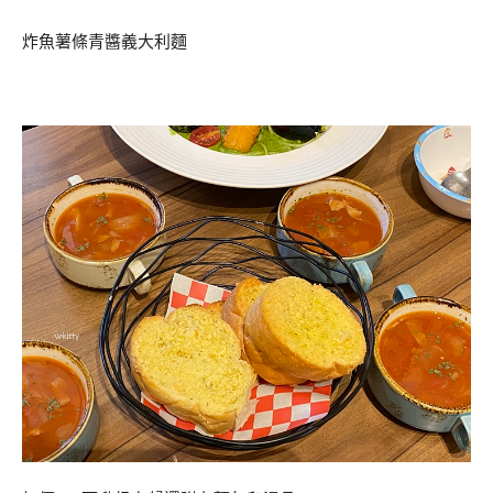
炸魚薯條青醬義大利麵