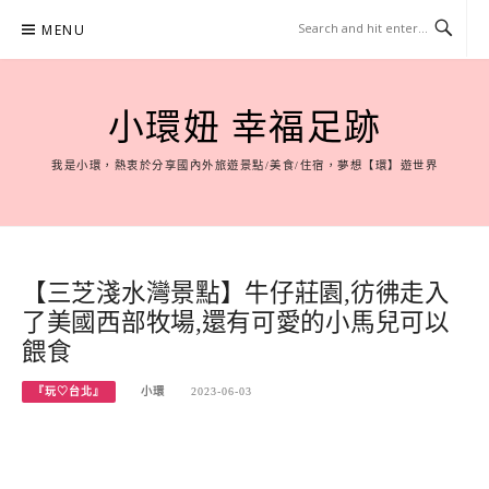
Skip
MENU
to
content
小環妞 幸福足跡
我是小環，熱衷於分享國內外旅遊景點/美食/住宿，夢想【環】遊世界
【三芝淺水灣景點】牛仔莊園,彷彿走入
了美國西部牧場,還有可愛的小馬兒可以
餵食
『玩♡台北』
小環
2023-06-03