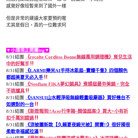
感覺好像短暫來到了國外一樣
但是非常的建議大家要預約喔
尤其是假日，真的一位難求阿
▼小環現正開團ing▼
8/31結團
《recolte Cordless Bonne無線萬用調理機》育兒生活
中的好幫手
8/31結團
《LARMI樂米AI手持冰能扇~賣爆千隻》四個顏色
都超美夏天必入手
8/31結團
《Neoflam FIKA夢幻鍋具》煮婦屆最夯美鍋，完全
不挑爐具
8/31結團
《SANSUI山水輕淨吸無線輕量吸塵器》買好幾台不
如選對的一台
8/31結團
《新款報到!!Acer行李箱~顏值超高!》買大+小有折
扣千萬別錯過
8/31結團
《涼被團新款【久賴夏夜緞光被】開賣!!》很好摸很
柔軟幸福感拉滿