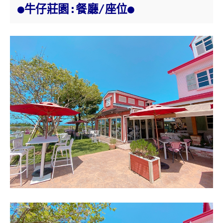
●牛仔莊園:餐廳/座位●