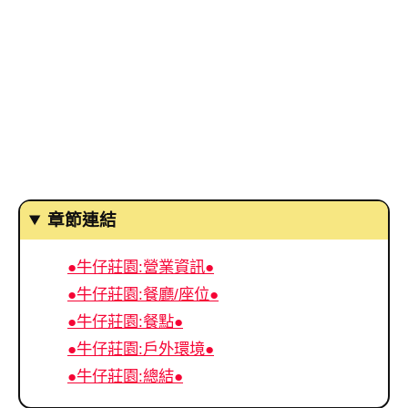
章節連結
●牛仔莊園:營業資訊●
●牛仔莊園:餐廳/座位●
●牛仔莊園:餐點●
●牛仔莊園:戶外環境●
●牛仔莊園:總結●