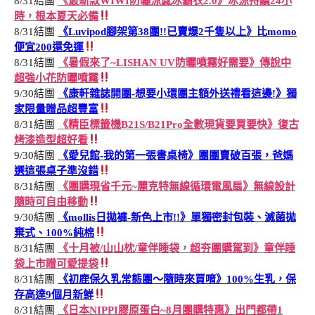
8/31結團
《最新款WIWI防曬涼感冰霸衣2.0》冰涼持續24小
時，根本夏天必備
8/31結團
《Luvipod腳架第38團!!已賣爆2千隻以上》比momo
便宜200還免運
8/31結團
《暑假來了~LISHAN UV防曬噴霧好需要》傳說中
超強小花防曬噴霧
9/30結團
《康軒雜誌開團-想要小環團主額外送禮看這邊!》獨
家限量贈品超豐富
8/31結團
《精臣標籤機B21S/B21Pro全數現貨要買要快》復古
烤漆造型超好看
9/30結團
《愛兒館-我的第一張書桌椅》團團賣破百張，爸媽
選這張桌子準沒錯
8/31結團
《團購現省千元~麗克特無線循環電風扇》無線設計
隨時可自由移動
9/30結團
《mollis日拋褲-新色上市!!》單獨密封包裝、滅菌拋
棄式、100%純棉
8/31結團
《十月被/山山枕/童伴睡袋，超夯團購駕到》童伴睡
袋上市贈可愛提袋
8/31結團
《初鹿保久乳常態團～隨時來買唷》100%生乳，保
存高達9個月新鮮
8/31結團
《日本NIPPI膠原蛋白~8月團購特惠》出門都帶1