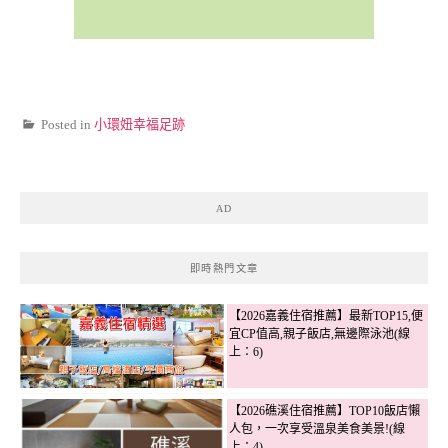
Posted in
小環妞幸福足跡
AD
即時熱門文章
【2026嘉義住宿推薦】最新TOP15,便
宜CP值高,親子飯店,無邊際泳池(線
上：6)
【2026礁溪住宿推薦】TOP10飯店懶
人包，一次享受溫泉美食美景!(線
上：4)