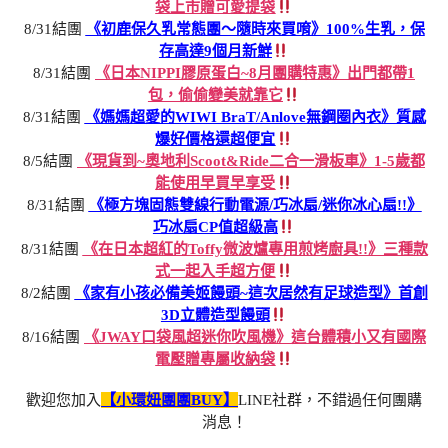
袋上市贈可愛提袋
8/31結團
《初鹿保久乳常態團～隨時來買唷》100%生乳，保
存高達9個月新鮮
8/31結團
《日本NIPPI膠原蛋白~8月團購特惠》出門都帶1
包，偷偷變美就靠它
8/31結團
《媽媽超愛的WIWI BraT/Anlove無鋼圈內衣》質感
爆好價格還超便宜
8/5結團
《現貨到~奧地利Scoot&Ride二合一滑板車》1-5歲都
能使用早買早享受
8/31結團
《極方塊固態雙線行動電源/巧冰扇/迷你冰心扇!!》
巧冰扇CP值超級高
8/31結團
《在日本超紅的Toffy微波爐專用煎烤廚具!!》三種款
式一起入手超方便
8/2結團
《家有小孩必備美姬饅頭~這次居然有足球造型》首創
3D立體造型饅頭
8/16結團
《JWAY口袋風超迷你吹風機》這台體積小又有國際
電壓贈專屬收納袋
歡迎您加入
【小環妞團團BUY】
LINE社群，不錯過任何團購
消息！