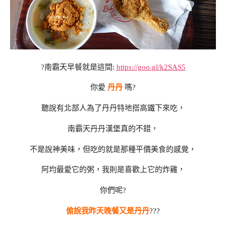
?
南霸天早餐就是這間:
https://goo.gl/k2SAS5
你愛
丹丹
嗎?
聽說有北部人為了丹丹特地搭高鐵下來吃，
南霸天丹丹漢堡真的不錯，
不是說神美味，但吃的就是那種平價美食的感覺，
阿均最愛它的粥，我則是喜歡上它的炸雞，
你們呢?
偷說我昨天晚餐又是丹丹
?
?
?