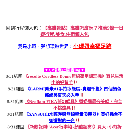
回到行程懶人包：
【高雄景點】高雄怎麼玩？推薦5條一日
遊行程.美食.住宿懶人包
小環妞幸福足跡
我是小環，夢想環遊世界：
▼小環現正開團ing▼
8/31結團
《recolte Cordless Bonne無線萬用調理機》育兒生活
中的好幫手
8/31結團
《LARMI樂米AI手持冰能扇~賣爆千隻》四個顏色
都超美夏天必入手
8/31結團
《Neoflam FIKA夢幻鍋具》煮婦屆最夯美鍋，完全
不挑爐具
8/31結團
《SANSUI山水輕淨吸無線輕量吸塵器》買好幾台不
如選對的一台
8/31結團
《新款報到!!Acer行李箱~顏值超高!》買大+小有折