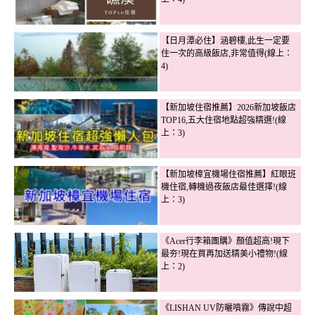
【日月潭必住】涵碧樓,此生一定要
住一次的高級飯店,非常值得(線上：
4)
【新加坡住宿推薦】2026新加坡飯店
TOP16,五大住宿地點超強精選!(線
上：3)
【新加坡樟宜機場住宿推薦】紅眼班
機住宿,轉機過夜飯店最佳選擇!(線
上：3)
《Acer行李箱團購》顏值超高!現下
最夯!現在買再加送精美小禮物!(線
上：2)
《LISHAN UV防曬噴霧》傳說中超