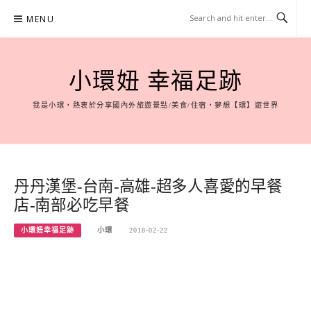
Skip
MENU
to
content
小環妞 幸福足跡
我是小環，熱衷於分享國內外旅遊景點/美食/住宿，夢想【環】遊世界
丹丹漢堡-台南-高雄-超多人喜愛的早餐
店-南部必吃早餐
小環妞幸福足跡
小環
2018-02-22