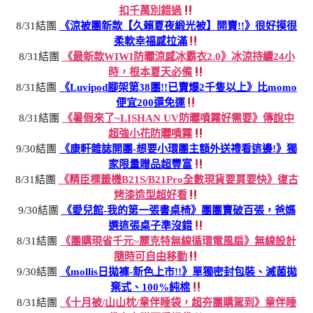
扣千萬別錯過
8/31結團
《涼被團新款【久賴夏夜緞光被】開賣!!》很好摸很
柔軟幸福感拉滿
8/31結團
《最新款WIWI防曬涼感冰霸衣2.0》冰涼持續24小
時，根本夏天必備
8/31結團
《Luvipod腳架第38團!!已賣爆2千隻以上》比momo
便宜200還免運
8/31結團
《暑假來了~LISHAN UV防曬噴霧好需要》傳說中
超強小花防曬噴霧
9/30結團
《康軒雜誌開團-想要小環團主額外送禮看這邊!》獨
家限量贈品超豐富
8/31結團
《精臣標籤機B21S/B21Pro全數現貨要買要快》復古
烤漆造型超好看
9/30結團
《愛兒館-我的第一張書桌椅》團團賣破百張，爸媽
選這張桌子準沒錯
8/31結團
《團購現省千元~麗克特無線循環電風扇》無線設計
隨時可自由移動
9/30結團
《mollis日拋褲-新色上市!!》單獨密封包裝、滅菌拋
棄式、100%純棉
8/31結團
《十月被/山山枕/童伴睡袋，超夯團購駕到》童伴睡