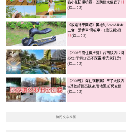
強小花防曬噴霧，團購價太便宜了
(線上：2)
《放電神車團購》奧地利Scoot&Ride
二合一滑步車/滑板車，1歲玩到5歲
(線上：2)
【2026台南住宿推薦】台南飯店12間
必住!平價CP高不踩雷,看完就訂房!
(線上：2)
【2026輕井澤住宿推薦】王子大飯店
&其他評價高飯店,附地圖/訂房查價
(線上：2)
熱門文章推薦