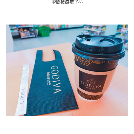
瞬間被療癒了^^