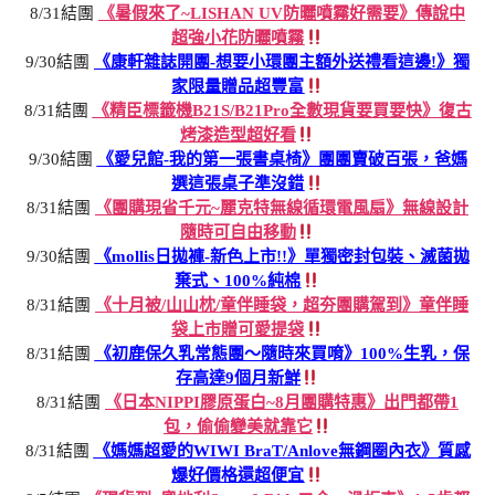
8/31結團
《暑假來了~LISHAN UV防曬噴霧好需要》傳說中
超強小花防曬噴霧
9/30結團
《康軒雜誌開團-想要小環團主額外送禮看這邊!》獨
家限量贈品超豐富
8/31結團
《精臣標籤機B21S/B21Pro全數現貨要買要快》復古
烤漆造型超好看
9/30結團
《愛兒館-我的第一張書桌椅》團團賣破百張，爸媽
選這張桌子準沒錯
8/31結團
《團購現省千元~麗克特無線循環電風扇》無線設計
隨時可自由移動
9/30結團
《mollis日拋褲-新色上市!!》單獨密封包裝、滅菌拋
棄式、100%純棉
8/31結團
《十月被/山山枕/童伴睡袋，超夯團購駕到》童伴睡
袋上市贈可愛提袋
8/31結團
《初鹿保久乳常態團～隨時來買唷》100%生乳，保
存高達9個月新鮮
8/31結團
《日本NIPPI膠原蛋白~8月團購特惠》出門都帶1
包，偷偷變美就靠它
8/31結團
《媽媽超愛的WIWI BraT/Anlove無鋼圈內衣》質感
爆好價格還超便宜