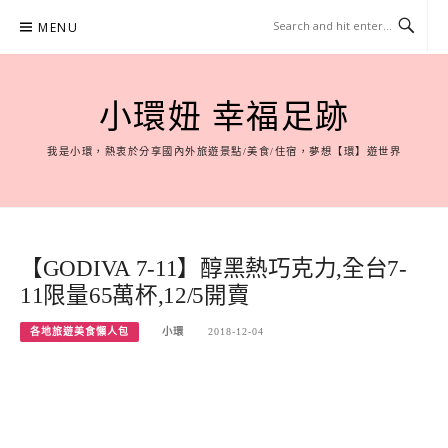
Skip
MENU
to
content
小環妞 幸福足跡
我是小環，熱衷於分享國內外旅遊景點/美食/住宿，夢想【環】遊世界
【GODIVA 7-11】醇黑熱巧克力,全台7-
11限量65萬杯,12/5開賣
各地旅遊美食懶人包
小環
2018-12-04