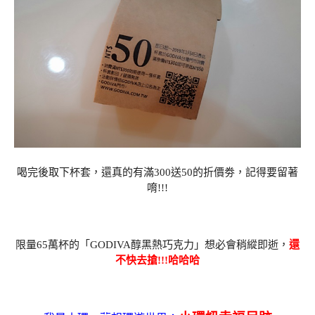
喝完後取下杯套，還真的有滿300送50的折價劵，記得要留著
唷!!!
限量65萬杯的「GODIVA醇黑熱巧克力」想必會稍縱即逝，
還
不快去搶!!!哈哈哈