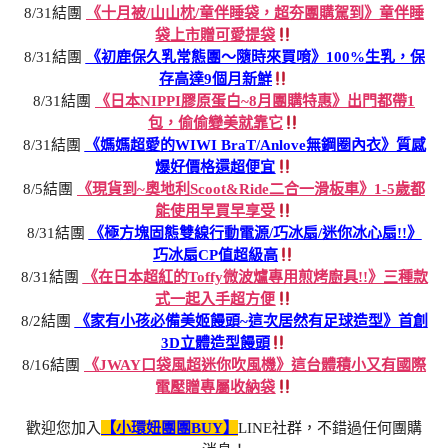
8/31結團
《十月被/山山枕/童伴睡袋，超夯團購駕到》童伴睡
袋上市贈可愛提袋
8/31結團
《初鹿保久乳常態團～隨時來買唷》100%生乳，保
存高達9個月新鮮
8/31結團
《日本NIPPI膠原蛋白~8月團購特惠》出門都帶1
包，偷偷變美就靠它
8/31結團
《媽媽超愛的WIWI BraT/Anlove無鋼圈內衣》質感
爆好價格還超便宜
8/5結團
《現貨到~奧地利Scoot&Ride二合一滑板車》1-5歲都
能使用早買早享受
8/31結團
《極方塊固態雙線行動電源/巧冰扇/迷你冰心扇!!》
巧冰扇CP值超級高
8/31結團
《在日本超紅的Toffy微波爐專用煎烤廚具!!》三種款
式一起入手超方便
8/2結團
《家有小孩必備美姬饅頭~這次居然有足球造型》首創
3D立體造型饅頭
8/16結團
《JWAY口袋風超迷你吹風機》這台體積小又有國際
電壓贈專屬收納袋
歡迎您加入
【小環妞團團BUY】
LINE社群，不錯過任何團購