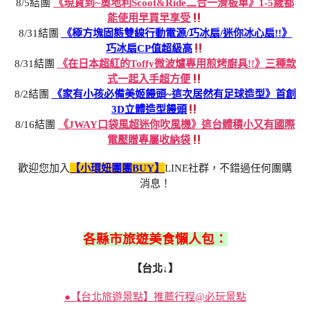
8/5結團
《現貨到~奧地利Scoot&Ride二合一滑板車》1-5歲都
能使用早買早享受
8/31結團
《極方塊固態雙線行動電源/巧冰扇/迷你冰心扇!!》
巧冰扇CP值超級高
8/31結團
《在日本超紅的Toffy微波爐專用煎烤廚具!!》三種款
式一起入手超方便
8/2結團
《家有小孩必備美姬饅頭~這次居然有足球造型》首創
3D立體造型饅頭
8/16結團
《JWAY口袋風超迷你吹風機》這台體積小又有國際
電壓贈專屬收納袋
歡迎您加入
【小環妞團團BUY】
LINE社群，不錯過任何團購
消息！
各縣市旅遊美食懶人包：
【台北↓】
●【台北旅遊景點】推薦行程@必玩景點