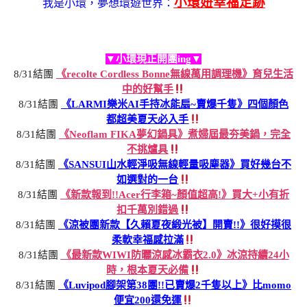
小環妞幸福足跡
我是小環，夢想環遊世界：
▼小環現正開團ing▼
8/31結團
《recolte Cordless Bonne無線萬用調理機》育兒生活
中的好幫手
8/31結團
《LARMI樂米AI手持冰能扇~賣爆千隻》四個顏色
都超美夏天必入手
8/31結團
《Neoflam FIKA夢幻鍋具》煮婦屆最夯美鍋，完全
不挑爐具
8/31結團
《SANSUI山水輕淨吸無線輕量吸塵器》買好幾台不
如選對的一台
8/31結團
《新款報到!!Acer行李箱~顏值超高!》買大+小有折
扣千萬別錯過
8/31結團
《涼被團新款【久賴夏夜緞光被】開賣!!》很好摸很
柔軟幸福感拉滿
8/31結團
《最新款WIWI防曬涼感冰霸衣2.0》冰涼持續24小
時，根本夏天必備
8/31結團
《Luvipod腳架第38團!!已賣爆2千隻以上》比momo
便宜200還免運