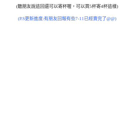
(聽朋友說這回還可以寄杯喔，可以買5杯寄4杯這樣)
(P.S更新進度:有朋友回報有些7-11已經賣完了@@)