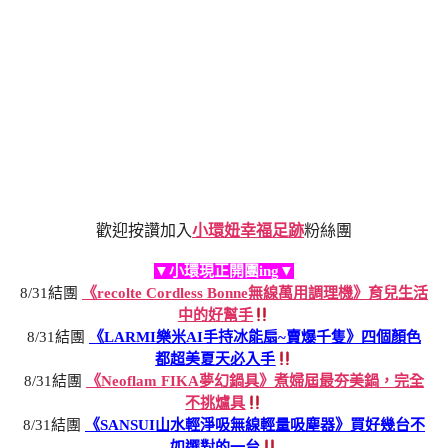
歡迎按讚加入
小環妞幸福足跡
粉絲團
▼小環現正開團ing▼
8/31結團
《recolte Cordless Bonne無線萬用調理機》育兒生活
中的好幫手
8/31結團
《LARMI樂米AI手持冰能扇~賣爆千隻》四個顏色
都超美夏天必入手
8/31結團
《Neoflam FIKA夢幻鍋具》煮婦屆最夯美鍋，完全
不挑爐具
8/31結團
《SANSUI山水輕淨吸無線輕量吸塵器》買好幾台不
如選對的一台