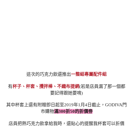
這次的巧克力飲還推出
一整組專屬配件組
有
杯子、杯套、攪拌棒、不織布提網
(若是店員漏了那一個都
要記得跟她要唷)
其中杯套上還有附贈即日起至2019年1月4日截止，GODIVA門
市購物
滿300折50的折價劵
店員把熱巧克力飲拿給我時，還貼心的提醒我杯套可以折價