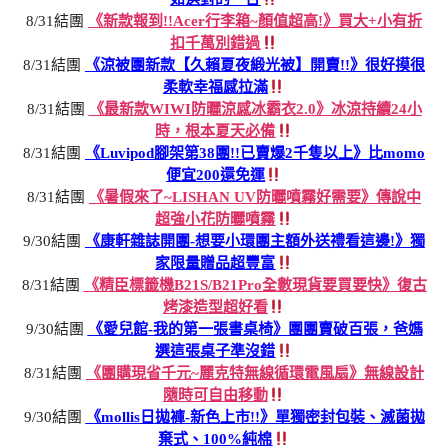
8/31結團
《新款報到!!Acer行李箱~顏值超高!》買大+小有折
扣千萬別錯過
8/31結團
《涼被團新款【久賴夏夜緞光被】開賣!!》很好摸很
柔軟幸福感拉滿
8/31結團
《最新款WIWI防曬涼感冰霸衣2.0》冰涼持續24小
時，根本夏天必備
8/31結團
《Luvipod腳架第38團!!已賣爆2千隻以上》比momo
便宜200還免運
8/31結團
《暑假來了~LISHAN UV防曬噴霧好需要》傳說中
超強小花防曬噴霧
9/30結團
《康軒雜誌開團-想要小環團主額外送禮看這邊!》獨
家限量贈品超豐富
8/31結團
《精臣標籤機B21S/B21Pro全數現貨要買要快》復古
烤漆造型超好看
9/30結團
《愛兒館-我的第一張書桌椅》團團賣破百張，爸媽
選這張桌子準沒錯
8/31結團
《團購現省千元~麗克特無線循環電風扇》無線設計
隨時可自由移動
9/30結團
《mollis日拋褲-新色上市!!》單獨密封包裝、滅菌拋
棄式、100%純棉