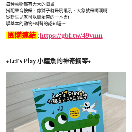
每種動物都有大大的圖畫
搭配聲音按鈕，像獅子就是吼吼吼，大象就是啊啊啊
從新生兒就可以開始帶的一本書!
學基本的動物+叫聲的認知喔~~
團購連結
:
https://gbf.tw/49vmn
•Let’s Play 小鱷魚的神奇鋼琴•