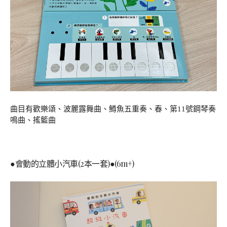
曲目有歡樂頌、波麗露舞曲、鱒魚五重奏、春、第11號鋼琴奏
鳴曲、搖籃曲
●會動的立體小汽車(2本一套)●(6m+)