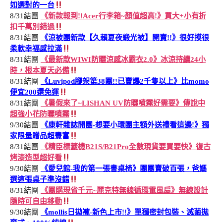
如選對的一台
8/31結團
《新款報到!!Acer行李箱~顏值超高!》買大+小有折
扣千萬別錯過
8/31結團
《涼被團新款【久賴夏夜緞光被】開賣!!》很好摸很
柔軟幸福感拉滿
8/31結團
《最新款WIWI防曬涼感冰霸衣2.0》冰涼持續24小
時，根本夏天必備
8/31結團
《Luvipod腳架第38團!!已賣爆2千隻以上》比momo
便宜200還免運
8/31結團
《暑假來了~LISHAN UV防曬噴霧好需要》傳說中
超強小花防曬噴霧
9/30結團
《康軒雜誌開團-想要小環團主額外送禮看這邊!》獨
家限量贈品超豐富
8/31結團
《精臣標籤機B21S/B21Pro全數現貨要買要快》復古
烤漆造型超好看
9/30結團
《愛兒館-我的第一張書桌椅》團團賣破百張，爸媽
選這張桌子準沒錯
8/31結團
《團購現省千元~麗克特無線循環電風扇》無線設計
隨時可自由移動
9/30結團
《mollis日拋褲-新色上市!!》單獨密封包裝、滅菌拋