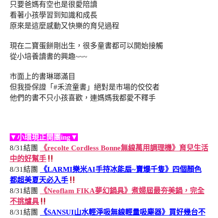
只要爸媽有空也是很愛陪讀
看著小孩學習到知識和成長
原來是這麼感動又快樂的育兒過程
現在二寶蛋餅剛出生，很多童書都可以開始接觸
從小培養讀書的興趣~~~
市面上的書琳瑯滿目
但我掛保證「#禾流童書」絕對是市場的佼佼者
他們的書不只小孩喜歡，連媽媽我都愛不釋手
▼小環現正開團ing▼
8/31結團
《recolte Cordless Bonne無線萬用調理機》育兒生活
中的好幫手
8/31結團
《LARMI樂米AI手持冰能扇~賣爆千隻》四個顏色
都超美夏天必入手
8/31結團
《Neoflam FIKA夢幻鍋具》煮婦屆最夯美鍋，完全
不挑爐具
8/31結團
《SANSUI山水輕淨吸無線輕量吸塵器》買好幾台不