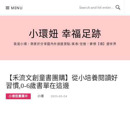
Skip
MENU
to
content
小環妞 幸福足跡
我是小環，熱衷於分享國內外旅遊景點/美食/住宿，夢想【環】遊世界
【禾流文創童書團購】從小培養閱讀好
習慣,0-6歲書單在這邊
小環妞團購中
小環
2025-03-24