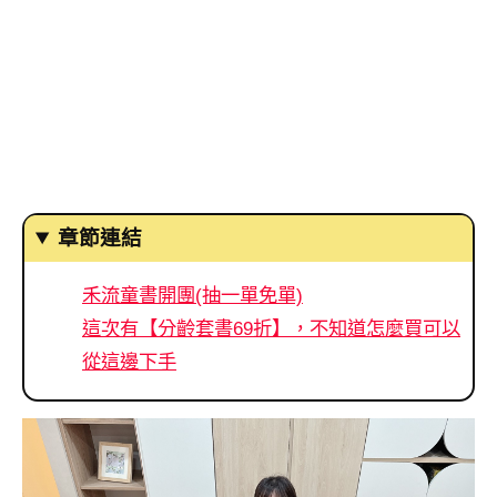
章節連結
禾流童書開團(抽一單免單)
這次有【分齡套書69折】，不知道怎麼買可以
從這邊下手