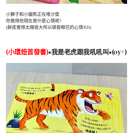
小獅子和小貓熊正在堆沙堡
你覺得他現在是什麼心情呢?
(餅皮覺得太陽很大所以頭昏眼花的心情XD)
(小環妞首發書)
•我是老虎跟我吼吼叫
•(0y+)