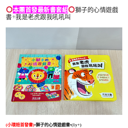
本團首發最新書套組
獅子的心情遊戲
書+我是老虎跟我吼吼叫
(小環妞首發書)
•獅子的心情遊戲書•(1y+)