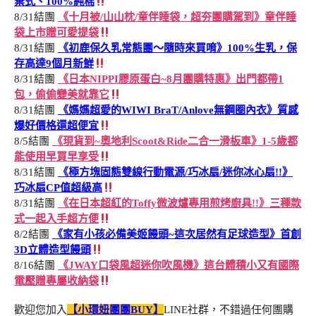
棄式、100%純棉
8/31結團
《十月被/山山枕/童伴睡袋，超夯團購駕到》童伴睡
袋上市贈可愛提袋
8/31結團
《初鹿保久乳常態團～隨時來買唷》100%生乳，保
存高達9個月新鮮
8/31結團
《日本NIPPI膠原蛋白~8月團購特惠》出門都帶1
包，偷偷變美就靠它
8/31結團
《媽媽超愛的WIWI BraT/Anlove無鋼圈內衣》質感
爆好價格還超便宜
8/5結團
《現貨到~奧地利Scoot&Ride二合一滑板車》1-5歲都
能使用早買早享受
8/31結團
《極方塊固態雙線行動電源/巧冰扇/迷你冰心扇!!》
巧冰扇CP值超級高
8/31結團
《在日本超紅的Toffy微波爐專用煎烤廚具!!》三種款
式一起入手超方便
8/2結團
《家有小孩必備美姬饅頭~這次居然有足球造型》首創
3D立體造型饅頭
8/16結團
《JWAY口袋風超迷你吹風機》這台體積小又有國際
電壓贈專屬收納袋
歡迎您加入
【小環妞團團BUY】
LINE社群，不錯過任何團購