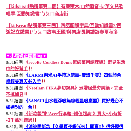
【kidsread點讀筆第二團】有聲積木/自然發音卡/英文兒歌
唱學/互動知識書/ㄅㄆㄇ商店街
【kidsread點讀筆第三團】四語圖解字典/互動知識書2/西
遊記立體書1/ㄅㄆㄇ故事王國/與狗店長樂讀詩春夏秋冬
▼小環現正開團ing▼
8/31結團
《recolte Cordless Bonne無線萬用調理機》育兒生活
中的好幫手
8/31結團
《LARMI樂米AI手持冰能扇~賣爆千隻》四個顏色
都超美夏天必入手
8/31結團
《Neoflam FIKA夢幻鍋具》煮婦屆最夯美鍋，完全
不挑爐具
8/31結團
《SANSUI山水輕淨吸無線輕量吸塵器》買好幾台不
如選對的一台
8/31結團
《新款報到!!Acer行李箱~顏值超高!》買大+小有折
扣千萬別錯過
8/31結團
《涼被團新款【久賴夏夜緞光被】開賣!!》很好摸很