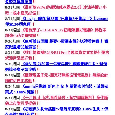
柔軟幸福感拉滿
8/31結團
《最新款WIWI防曬涼感冰霸衣2.0》冰涼持續24小
時，根本夏天必備
8/31結團
《Luvipod腳架第38團!!已賣爆2千隻以上》比momo
便宜200還免運
8/31結團
《暑假來了~LISHAN UV防曬噴霧好需要》傳說中
超強小花防曬噴霧
9/30結團
《康軒雜誌開團-想要小環團主額外送禮看這邊!》獨
家限量贈品超豐富
8/31結團
《精臣標籤機B21S/B21Pro全數現貨要買要快》復古
烤漆造型超好看
9/30結團
《愛兒館-我的第一張書桌椅》團團賣破百張，爸媽
選這張桌子準沒錯
8/31結團
《團購現省千元~麗克特無線循環電風扇》無線設計
隨時可自由移動
9/30結團
《mollis日拋褲-新色上市!!》單獨密封包裝、滅菌拋
棄式、100%純棉
8/31結團
《十月被/山山枕/童伴睡袋，超夯團購駕到》童伴睡
袋上市贈可愛提袋
8/31結團
《初鹿保久乳常態團～隨時來買唷》100%生乳，保
存高達9個月新鮮