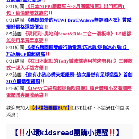
8/31結團
《日本NIPPI膠原蛋白~8月團購特惠》出門都帶1
包，偷偷變美就靠它
8/31結團
《媽媽超愛的WIWI BraT/Anlove無鋼圈內衣》質感
爆好價格還超便宜
8/5結團
《現貨到~奧地利Scoot&Ride二合一滑板車》1-5歲都
能使用早買早享受
8/31結團
《極方塊固態雙線行動電源/巧冰扇/迷你冰心扇!!》
巧冰扇CP值超級高
8/31結團
《在日本超紅的Toffy微波爐專用煎烤廚具!!》三種款
式一起入手超方便
8/2結團
《家有小孩必備美姬饅頭~這次居然有足球造型》首創
3D立體造型饅頭
8/16結團
《JWAY口袋風超迷你吹風機》這台體積小又有國際
電壓贈專屬收納袋
歡迎您加入
【小環妞團團BUY】
LINE社群，不錯過任何團購
消息！
【
小環kidsread團購小提醒
】