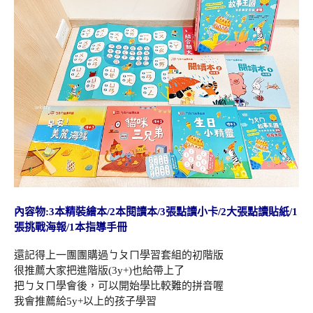
內容物:3本精裝繪本/2本閱讀本/3張點讀小卡/2大張點讀貼紙/1
張挑戰海報/1本指導手冊
還記得上一團團購過ㄅㄆㄇ學習套組的初階版
很推薦大家把進階版(3y+)也給帶上了
把ㄅㄆㄇ學會後，可以開始學比較難的拼音喔
我會推薦給5y+以上的孩子學習