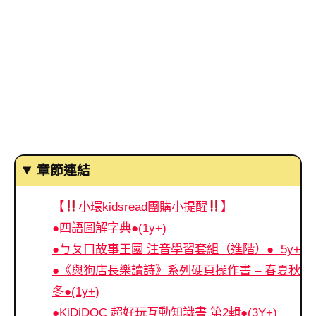
章節連結
【
小環kidsread團購小提醒
】
●四語圖解字典●(1y+)
●ㄅㄆㄇ故事王國 注音學習套組（進階）● 5y+
●《與狗店長樂讀詩》系列硬頁操作書 – 春夏秋
冬●(1y+)
●KiDiDOC 超好玩互動知識書 第2輯●(3Y+)