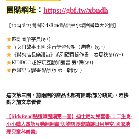
團購網址
：
https://gbf.tw/xbndh
【2024/8/23開團KidsRead點讀筆小環團書單大公開】
四語圖解字典(1y+)
ㄅㄆㄇ故事王國 注音學習套組（進階）(5y+)
《與狗店長樂讀詩》系列硬頁操作書 – 春夏秋冬(1Y+)
KiDiDOC 超好玩互動知識書 第2輯(3y+)
西遊記立體書 點讀版 第一輯(3y+)
這次第三團，前兩團的產品也都有團購(部分缺貨)，趕快
點之前文章看看
【KidsRead點讀筆團購第一團】迪士尼幼兒套書/十二生肖/
小小職人四語互動翻翻書/與狗店長樂讀詩日月星空/國家地
理兒童科普書1