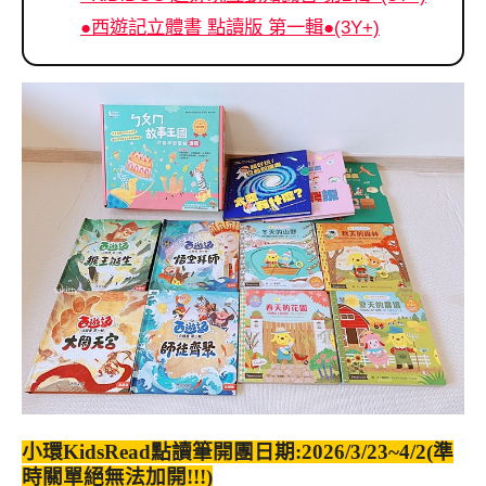
●西遊記立體書 點讀版 第一輯●(3Y+)
小環KidsRead點讀筆開團日期:2026/3/23~4/2(準
時關單絕無法加開!!!)