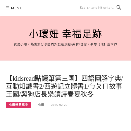
Skip
MENU
to
content
小環妞 幸福足跡
我是小環，熱衷於分享國內外旅遊景點/美食/住宿，夢想【環】遊世界
【kidsread點讀筆第三團】四語圖解字典/
互動知識書2/西遊記立體書1/ㄅㄆㄇ故事
王國/與狗店長樂讀詩春夏秋冬
小環妞團購中
小環
2026-02-22