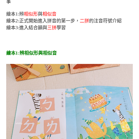
事
繪本1:辨
相似形
與
相似音
繪本2:正式開始進入拼音的第一步，
二拼
的注音符號介紹
繪本3:進入結合韻與
三拼
學習
繪本1:辨相似形與相似音