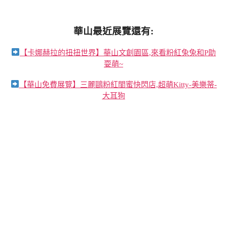
華山最近展覽還有:
【卡娜赫拉的扭扭世界】華山文創園區,來看粉紅兔兔和P助
耍萌~
【華山免費展覽】三麗鷗粉紅閨蜜快閃店,超萌Kitty-美樂蒂-
大耳狗