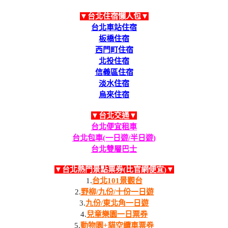
▼台北住宿懶人包▼
台北車站住宿
板橋住宿
西門町住宿
北投住宿
信義區住宿
淡水住宿
烏來住宿
▼台北交通▼
台北便宜租車
台北包車(一日遊/半日遊)
台北雙層巴士
▼台北熱門景點票券(比官網便宜)▼
1.
台北101景觀台
2.
野柳/九份/十份一日遊
3.
九份/東北角一日遊
4.
兒童樂園一日票券
5.
動物園+貓空纜車票券