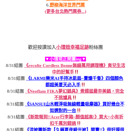
6.
野柳海洋世界門票
(更多台北熱門票券...)
歡迎按讚加入
小環妞幸福足跡
粉絲團
▼小環現正開團ing▼
8/31結團
《recolte Cordless Bonne無線萬用調理機》育兒生活
中的好幫手
8/31結團
《LARMI樂米AI手持冰能扇~賣爆千隻》四個顏色
都超美夏天必入手
8/31結團
《Neoflam FIKA夢幻鍋具》煮婦屆最夯美鍋，完全
不挑爐具
8/31結團
《SANSUI山水輕淨吸無線輕量吸塵器》買好幾台不
如選對的一台
8/31結團
《新款報到!!Acer行李箱~顏值超高!》買大+小有折
扣千萬別錯過
8/31結團
《涼被團新款【久賴夏夜緞光被】開賣!!》很好摸很