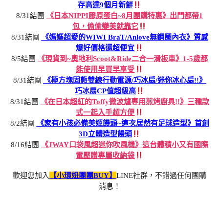
存高達9個月新鮮
8/31結團
《日本NIPPI膠原蛋白~8月團購特惠》出門都帶1
包，偷偷變美就靠它
8/31結團
《媽媽超愛的WIWI BraT/Anlove無鋼圈內衣》質感
爆好價格還超便宜
8/5結團
《現貨到~奧地利Scoot&Ride二合一滑板車》1-5歲都
能使用早買早享受
8/31結團
《極方塊固態雙線行動電源/巧冰扇/迷你冰心扇!!》
巧冰扇CP值超級高
8/31結團
《在日本超紅的Toffy微波爐專用煎烤廚具!!》三種款
式一起入手超方便
8/2結團
《家有小孩必備美姬饅頭~這次居然有足球造型》首創
3D立體造型饅頭
8/16結團
《JWAY口袋風超迷你吹風機》這台體積小又有國際
電壓贈專屬收納袋
歡迎您加入
【小環妞團團BUY】
LINE社群，不錯過任何團購
消息！