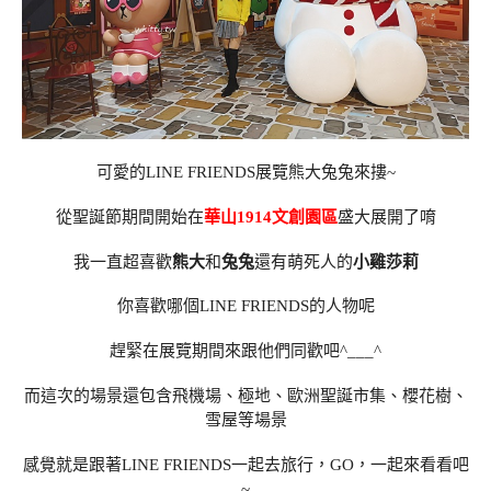
可愛的LINE FRIENDS展覽熊大兔兔來摟~
從聖誕節期間開始在
華山1914文創園區
盛大展開了唷
我一直超喜歡
熊大
和
兔兔
還有萌死人的
小雞莎莉
你喜歡哪個LINE FRIENDS的人物呢
趕緊在展覽期間來跟他們同歡吧^___^
而這次的場景還包含飛機場、極地、歐洲聖誕市集、櫻花樹、
雪屋等場景
感覺就是跟著LINE FRIENDS一起去旅行，GO，一起來看看吧
~