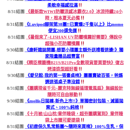
柔軟幸福感拉滿
8/31結團
《最新款WIWI防曬涼感冰霸衣2.0》冰涼持續24小
時，根本夏天必備
8/31結團
《Luvipod腳架第38團!!已賣爆2千隻以上》比momo
便宜200還免運
8/31結團
《暑假來了~LISHAN UV防曬噴霧好需要》傳說中
超強小花防曬噴霧
9/30結團
《康軒雜誌開團-想要小環團主額外送禮看這邊!》獨
家限量贈品超豐富
8/31結團
《精臣標籤機B21S/B21Pro全數現貨要買要快》復古
烤漆造型超好看
9/30結團
《愛兒館-我的第一張書桌椅》團團賣破百張，爸媽
選這張桌子準沒錯
8/31結團
《團購現省千元~麗克特無線循環電風扇》無線設計
隨時可自由移動
9/30結團
《mollis日拋褲-新色上市!!》單獨密封包裝、滅菌拋
棄式、100%純棉
8/31結團
《十月被/山山枕/童伴睡袋，超夯團購駕到》童伴睡
袋上市贈可愛提袋
8/31結團
《初鹿保久乳常態團～隨時來買唷》100%生乳，保