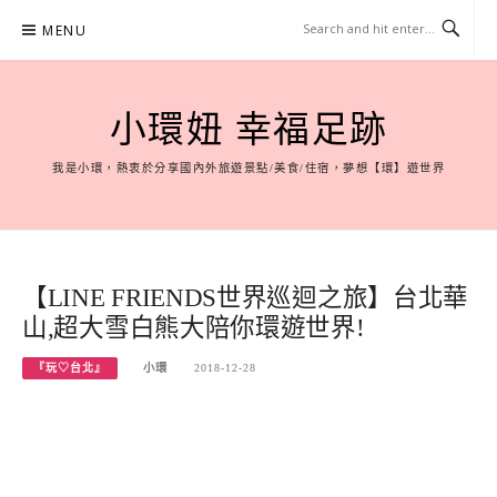
Skip
MENU
to
content
小環妞 幸福足跡
我是小環，熱衷於分享國內外旅遊景點/美食/住宿，夢想【環】遊世界
【LINE FRIENDS世界巡迴之旅】台北華
山,超大雪白熊大陪你環遊世界!
『玩♡台北』
小環
2018-12-28