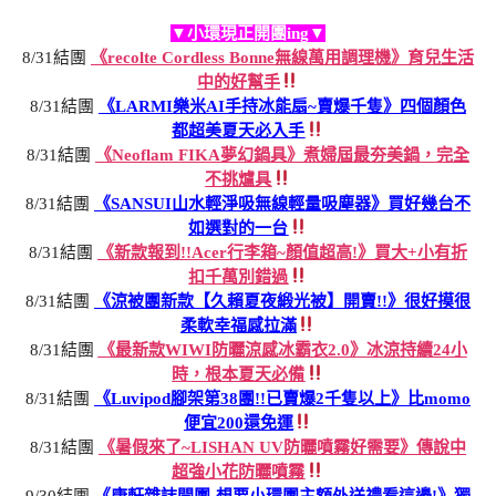
▼小環現正開團ing▼
8/31結團
《recolte Cordless Bonne無線萬用調理機》育兒生活
中的好幫手
8/31結團
《LARMI樂米AI手持冰能扇~賣爆千隻》四個顏色
都超美夏天必入手
8/31結團
《Neoflam FIKA夢幻鍋具》煮婦屆最夯美鍋，完全
不挑爐具
8/31結團
《SANSUI山水輕淨吸無線輕量吸塵器》買好幾台不
如選對的一台
8/31結團
《新款報到!!Acer行李箱~顏值超高!》買大+小有折
扣千萬別錯過
8/31結團
《涼被團新款【久賴夏夜緞光被】開賣!!》很好摸很
柔軟幸福感拉滿
8/31結團
《最新款WIWI防曬涼感冰霸衣2.0》冰涼持續24小
時，根本夏天必備
8/31結團
《Luvipod腳架第38團!!已賣爆2千隻以上》比momo
便宜200還免運
8/31結團
《暑假來了~LISHAN UV防曬噴霧好需要》傳說中
超強小花防曬噴霧
9/30結團
《康軒雜誌開團-想要小環團主額外送禮看這邊!》獨