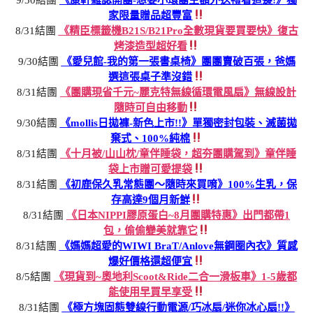
家限量贈品超豐富
8/31結團
《精臣標籤機B21S/B21Pro全數現貨要買要快》復古
烤漆造型超好看
9/30結團
《愛兒館-我的第一張書桌椅》團團賣破百張，爸媽
選這張桌子準沒錯
8/31結團
《團購現省千元~麗克特無線循環電風扇》無線設計
隨時可自由移動
9/30結團
《mollis日拋褲-新色上市!!》單獨密封包裝、滅菌拋
棄式、100%純棉
8/31結團
《十月被/山山枕/童伴睡袋，超夯團購駕到》童伴睡
袋上市贈可愛提袋
8/31結團
《初鹿保久乳常態團～隨時來買唷》100%生乳，保
存高達9個月新鮮
8/31結團
《日本NIPPI膠原蛋白~8月團購特惠》出門都帶1
包，偷偷變美就靠它
8/31結團
《媽媽超愛的WIWI BraT/Anlove無鋼圈內衣》質感
爆好價格還超便宜
8/5結團
《現貨到~奧地利Scoot&Ride二合一滑板車》1-5歲都
能使用早買早享受
8/31結團
《極方塊固態雙線行動電源/巧冰扇/迷你冰心扇!!》