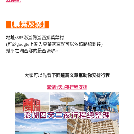
就住這!
【菓葉灰窯】
地址:
885澎湖縣湖西鄉菓葉村
(可於google上輸入菓葉灰窯就可以依照路線到達)
幾乎在湖西鄉的最西邊喔~
大家可以先看
下面這篇文章幫助你安排行程
澎湖4天3夜行程安排