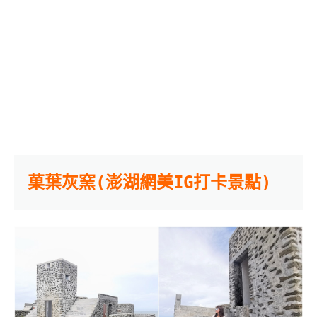
菓葉灰窯(澎湖網美IG打卡景點)