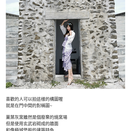
喜歡的人可以拍這樣的構圖喔
就是在門中間的對稱圖~
菓葉灰窯雖然是個廢棄的燒窯場
但是使用玄武岩砌成的牆面
和像極城堡般的建築特色