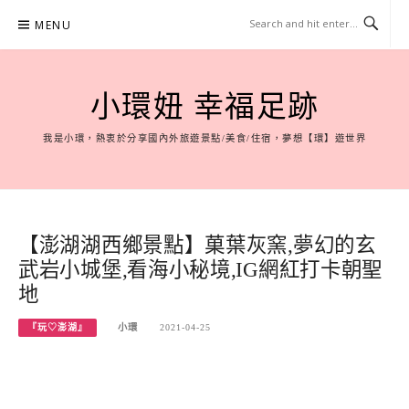
Skip
MENU
to
content
小環妞 幸福足跡
我是小環，熱衷於分享國內外旅遊景點/美食/住宿，夢想【環】遊世界
【澎湖湖西鄉景點】菓葉灰窯,夢幻的玄
武岩小城堡,看海小秘境,IG網紅打卡朝聖
地
『玩♡澎湖』
小環
2021-04-25