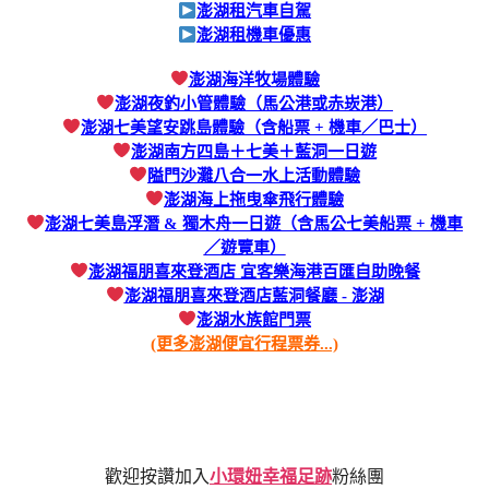
澎湖租汽車自駕
澎湖租機車優惠
澎湖海洋牧場體驗
澎湖夜釣小管體驗（馬公港或赤崁港）
澎湖七美望安跳島體驗（含船票 + 機車／巴士）
澎湖南方四島＋七美＋藍洞一日遊
隘門沙灘八合一水上活動體驗
澎湖海上拖曳傘飛行體驗
澎湖七美島浮潛 & 獨木舟一日遊（含馬公七美船票 + 機車
／遊覽車）
澎湖福朋喜來登酒店 宜客樂海港百匯自助晚餐
澎湖福朋喜來登酒店藍洞餐廳 - 澎湖
澎湖水族館門票
(更多澎湖便宜行程票券...)
歡迎按讚加入
小環妞幸福足跡
粉絲團