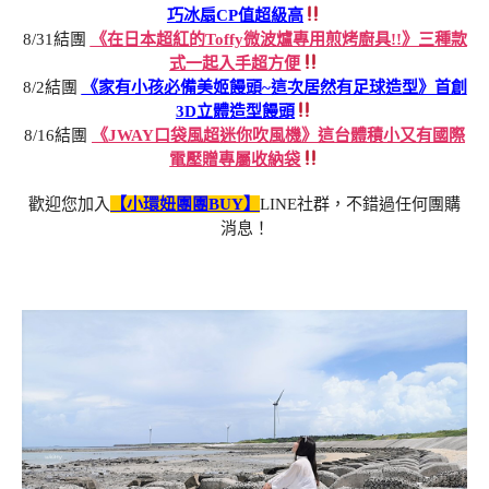
巧冰扇CP值超級高
8/31結團
《在日本超紅的Toffy微波爐專用煎烤廚具!!》三種款
式一起入手超方便
8/2結團
《家有小孩必備美姬饅頭~這次居然有足球造型》首創
3D立體造型饅頭
8/16結團
《JWAY口袋風超迷你吹風機》這台體積小又有國際
電壓贈專屬收納袋
歡迎您加入
【小環妞團團BUY】
LINE社群，不錯過任何團購
消息！