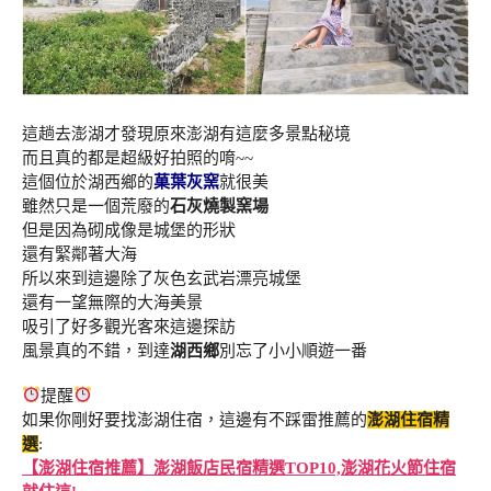
這趟去澎湖才發現原來澎湖有這麼多景點秘境
而且真的都是超級好拍照的唷~~
這個位於湖西鄉的
菓葉灰窯
就很美
雖然只是一個荒廢的
石灰燒製窯場
但是因為砌成像是城堡的形狀
還有緊鄰著大海
所以來到這邊除了灰色玄武岩漂亮城堡
還有一望無際的大海美景
吸引了好多觀光客來這邊探訪
風景真的不錯，到達
湖西鄉
別忘了小小順遊一番
提醒
如果你剛好要找澎湖住宿，這邊有不踩雷推薦的
澎湖住宿精
選
:
【澎湖住宿推薦】澎湖飯店民宿精選TOP10,澎湖花火節住宿