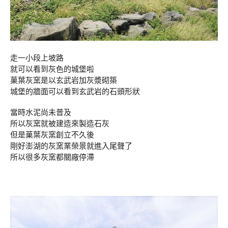
走一小段上坡路
就可以看到灰色的城堡啦
菓葉灰窯是以玄武岩加灰漿砌築
城堡的牆面可以看到玄武岩的石頭形狀
當時水泥尚未普及
所以灰窯就被建造來製造石灰
但是菓葉灰窯創立不久後
剛好澎湖的灰窯業榮景就進入尾聲了
所以很多灰窯都關廠停滯