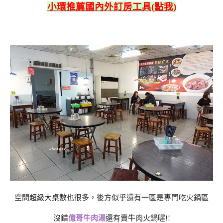
小環推薦國內外訂房工具(點我)
空間超級大桌數也很多，後方似乎還有一區是專門吃火鍋區
沒錯
億哥牛肉湯
還有賣牛肉火鍋喔!!