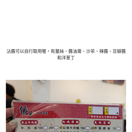
沾醬可以自行取用喔，有薑絲、醬油膏、沙茶、辣醬、豆瓣醬
和洋蔥丁