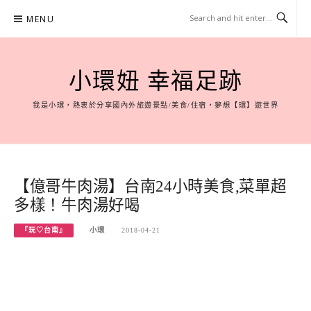
Skip
MENU
to
content
小環妞 幸福足跡
我是小環，熱衷於分享國內外旅遊景點/美食/住宿，夢想【環】遊世界
【億哥牛肉湯】台南24小時美食,菜單超
多樣！牛肉湯好喝
『玩♡台南』
小環
2018-04-21