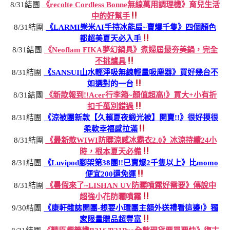
8/31結團
《recolte Cordless Bonne無線萬用調理機》育兒生活
中的好幫手
8/31結團
《LARMI樂米AI手持冰能扇~賣爆千隻》四個顏色
都超美夏天必入手
8/31結團
《Neoflam FIKA夢幻鍋具》煮婦屆最夯美鍋，完全
不挑爐具
8/31結團
《SANSUI山水輕淨吸無線輕量吸塵器》買好幾台不
如選對的一台
8/31結團
《新款報到!!Acer行李箱~顏值超高!》買大+小有折
扣千萬別錯過
8/31結團
《涼被團新款【久賴夏夜緞光被】開賣!!》很好摸很
柔軟幸福感拉滿
8/31結團
《最新款WIWI防曬涼感冰霸衣2.0》冰涼持續24小
時，根本夏天必備
8/31結團
《Luvipod腳架第38團!!已賣爆2千隻以上》比momo
便宜200還免運
8/31結團
《暑假來了~LISHAN UV防曬噴霧好需要》傳說中
超強小花防曬噴霧
9/30結團
《康軒雜誌開團-想要小環團主額外送禮看這邊!》獨
家限量贈品超豐富