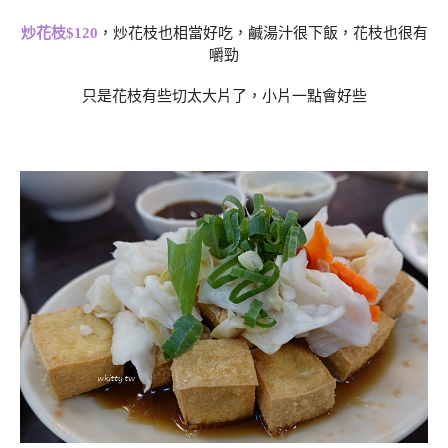
炒花枝$120
，炒花枝也相當好吃，鹹湯汁很下飯，花枝也很有
嚼勁
只是花枝有些切太大片了，小片一點會好些