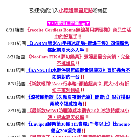
歡迎按讚加入
小環妞幸福足跡
粉絲團
▼小環現正開團ing▼
8/31結團
《recolte Cordless Bonne無線萬用調理機》育兒生活
中的好幫手
8/31結團
《LARMI樂米AI手持冰能扇~賣爆千隻》四個顏色
都超美夏天必入手
8/31結團
《Neoflam FIKA夢幻鍋具》煮婦屆最夯美鍋，完全
不挑爐具
8/31結團
《SANSUI山水輕淨吸無線輕量吸塵器》買好幾台不
如選對的一台
8/31結團
《新款報到!!Acer行李箱~顏值超高!》買大+小有折
扣千萬別錯過
8/31結團
《涼被團新款【久賴夏夜緞光被】開賣!!》很好摸很
柔軟幸福感拉滿
8/31結團
《最新款WIWI防曬涼感冰霸衣2.0》冰涼持續24小
時，根本夏天必備
8/31結團
《Luvipod腳架第38團!!已賣爆2千隻以上》比momo
便宜200還免運