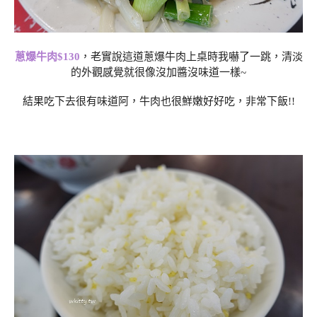
蔥爆牛肉$130
，老實說這道蔥爆牛肉上桌時我嚇了一跳，清淡
的外觀感覺就很像沒加醬沒味道一樣~
結果吃下去很有味道阿，牛肉也很鮮嫩好好吃，非常下飯!!