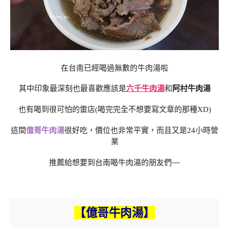
在台南已經喝過無數的牛肉湯啦
其中印象最深刻也最喜歡應該是
六千牛肉湯
和
阿村牛肉湯
也有喝到很可怕的雷店(喝完完全不想要寫文章的那種XD)
這間
億哥牛肉湯
很好吃，價位也非常平實，而且又是24小時營
業
推薦給想要到台南喝牛肉湯的朋友們~~
【億哥牛肉湯】