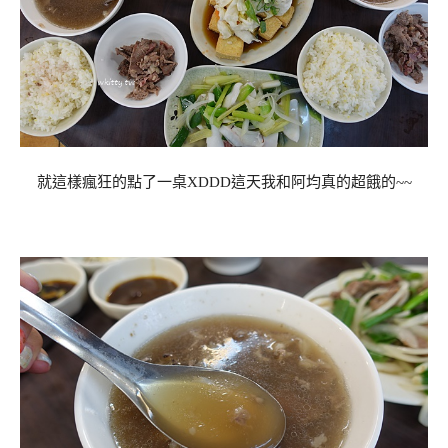
就這樣瘋狂的點了一桌XDDD這天我和阿均真的超餓的~~