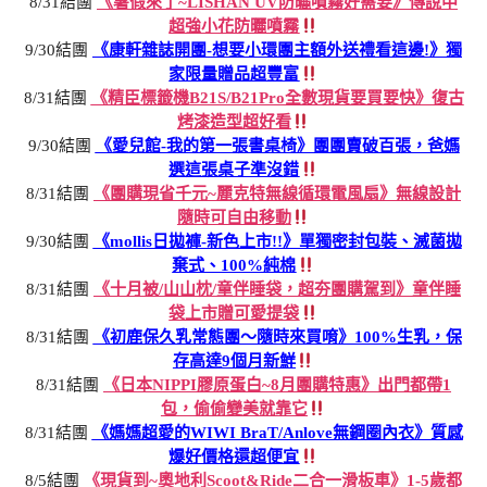
8/31結團
《暑假來了~LISHAN UV防曬噴霧好需要》傳說中
超強小花防曬噴霧
9/30結團
《康軒雜誌開團-想要小環團主額外送禮看這邊!》獨
家限量贈品超豐富
8/31結團
《精臣標籤機B21S/B21Pro全數現貨要買要快》復古
烤漆造型超好看
9/30結團
《愛兒館-我的第一張書桌椅》團團賣破百張，爸媽
選這張桌子準沒錯
8/31結團
《團購現省千元~麗克特無線循環電風扇》無線設計
隨時可自由移動
9/30結團
《mollis日拋褲-新色上市!!》單獨密封包裝、滅菌拋
棄式、100%純棉
8/31結團
《十月被/山山枕/童伴睡袋，超夯團購駕到》童伴睡
袋上市贈可愛提袋
8/31結團
《初鹿保久乳常態團～隨時來買唷》100%生乳，保
存高達9個月新鮮
8/31結團
《日本NIPPI膠原蛋白~8月團購特惠》出門都帶1
包，偷偷變美就靠它
8/31結團
《媽媽超愛的WIWI BraT/Anlove無鋼圈內衣》質感
爆好價格還超便宜
8/5結團
《現貨到~奧地利Scoot&Ride二合一滑板車》1-5歲都