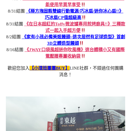
能使用早買早享受
8/31結團
《極方塊固態雙線行動電源/巧冰扇/迷你冰心扇!!》
巧冰扇CP值超級高
8/31結團
《在日本超紅的Toffy微波爐專用煎烤廚具!!》三種款
式一起入手超方便
8/2結團
《家有小孩必備美姬饅頭~這次居然有足球造型》首創
3D立體造型饅頭
8/16結團
《JWAY口袋風超迷你吹風機》這台體積小又有國際
電壓贈專屬收納袋
歡迎您加入
【小環妞團團BUY】
LINE社群，不錯過任何團購
消息！