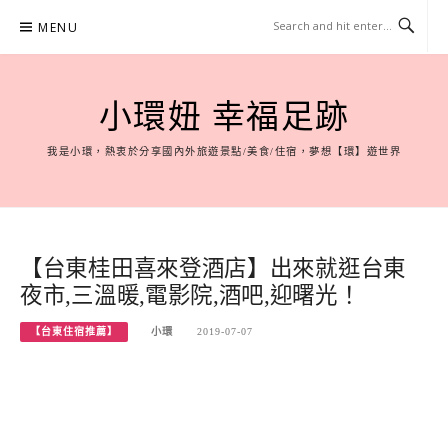
Skip
MENU
to
content
小環妞 幸福足跡
我是小環，熱衷於分享國內外旅遊景點/美食/住宿，夢想【環】遊世界
【台東桂田喜來登酒店】出來就逛台東
夜市,三溫暖,電影院,酒吧,迎曙光！
【台東住宿推薦】
小環
2019-07-07