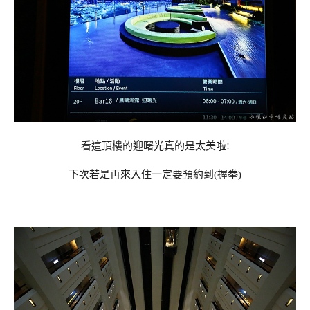
看這頂樓的迎曙光真的是太美啦!
下次若是再來入住一定要預約到(握拳)