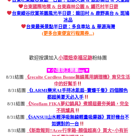
台東國際地標 & 台東森林公園 & 鐵花村半日遊
台東縱谷欣賞茶園風光半日遊：龍田村 & 鹿野高台 & 斑鳩
冰品
台東最美景點半日遊：多良車站 ＆ 華源海灣
(更多台東便宜行程票券...)
歡迎按讚加入
小環妞幸福足跡
粉絲團
▼小環現正開團ing▼
8/31結團
《recolte Cordless Bonne無線萬用調理機》育兒生活
中的好幫手
8/31結團
《LARMI樂米AI手持冰能扇~賣爆千隻》四個顏色
都超美夏天必入手
8/31結團
《Neoflam FIKA夢幻鍋具》煮婦屆最夯美鍋，完全
不挑爐具
8/31結團
《SANSUI山水輕淨吸無線輕量吸塵器》買好幾台不
如選對的一台
8/31結團
《新款報到!!Acer行李箱~顏值超高!》買大+小有折