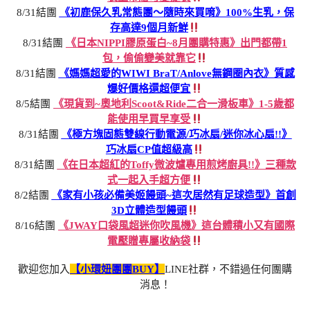
8/31結團
《初鹿保久乳常態團～隨時來買唷》100%生乳，保
存高達9個月新鮮
8/31結團
《日本NIPPI膠原蛋白~8月團購特惠》出門都帶1
包，偷偷變美就靠它
8/31結團
《媽媽超愛的WIWI BraT/Anlove無鋼圈內衣》質感
爆好價格還超便宜
8/5結團
《現貨到~奧地利Scoot&Ride二合一滑板車》1-5歲都
能使用早買早享受
8/31結團
《極方塊固態雙線行動電源/巧冰扇/迷你冰心扇!!》
巧冰扇CP值超級高
8/31結團
《在日本超紅的Toffy微波爐專用煎烤廚具!!》三種款
式一起入手超方便
8/2結團
《家有小孩必備美姬饅頭~這次居然有足球造型》首創
3D立體造型饅頭
8/16結團
《JWAY口袋風超迷你吹風機》這台體積小又有國際
電壓贈專屬收納袋
歡迎您加入
【小環妞團團BUY】
LINE社群，不錯過任何團購
消息！