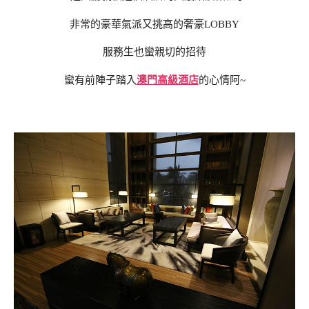
非常的豪華氣派又挑高的奢豪LOBBY
服務生也蠻親切的招待
蠻有前陣子踏入
澳門高級酒店
的心情阿~