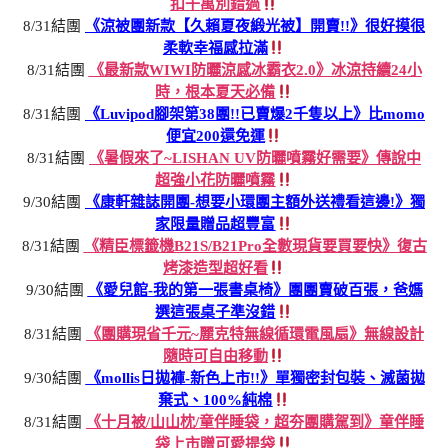
扣千萬別錯過
8/31結團
《涼被團新款【久賴夏夜緞光被】開賣!!》很好摸很
柔軟幸福感拉滿
8/31結團
《最新款WIWI防曬涼感冰霸衣2.0》冰涼持續24小
時，根本夏天必備
8/31結團
《Luvipod腳架第38團!!已賣爆2千隻以上》比momo
便宜200還免運
8/31結團
《暑假來了~LISHAN UV防曬噴霧好需要》傳說中
超強小花防曬噴霧
9/30結團
《康軒雜誌開團-想要小環團主額外送禮看這邊!》獨
家限量贈品超豐富
8/31結團
《精臣標籤機B21S/B21Pro全數現貨要買要快》復古
烤漆造型超好看
9/30結團
《愛兒館-我的第一張書桌椅》團團賣破百張，爸媽
選這張桌子準沒錯
8/31結團
《團購現省千元~麗克特無線循環電風扇》無線設計
隨時可自由移動
9/30結團
《mollis日拋褲-新色上市!!》單獨密封包裝、滅菌拋
棄式、100%純棉
8/31結團
《十月被/山山枕/童伴睡袋，超夯團購駕到》童伴睡
袋上市贈可愛提袋