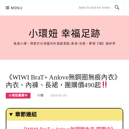
Skip
MENU
to
content
小環妞 幸福足跡
我是小環，熱衷於分享國內外旅遊景點/美食/住宿，夢想【環】遊世界
《WIWI BraT+ Anlove無鋼圈無痕內衣》
內衣、內褲、長裙，團購價490起
小環妞團購中
小環
2026-03-20
章節連結