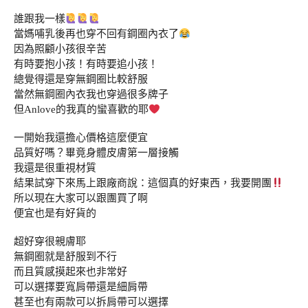
誰跟我一樣
當媽哺乳後再也穿不回有鋼圈內衣了
因為照顧小孩很辛苦
有時要抱小孩！有時要追小孩！
總覺得還是穿無鋼圈比較舒服
當然無鋼圈內衣我也穿過很多牌子
但Anlove的我真的蠻喜歡的耶
一開始我還擔心價格這麼便宜
品質好嗎？畢竟身體皮膚第一層接觸
我還是很重視材質
結果試穿下來馬上跟廠商說：這個真的好東西，我要開團
所以現在大家可以跟團買了啊
便宜也是有好貨的
超好穿很親膚耶
無鋼圈就是舒服到不行
而且質感摸起來也非常好
可以選擇要寬肩帶還是細肩帶
甚至也有兩款可以拆肩帶可以選擇