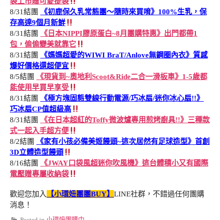
袋上市贈可愛提袋
8/31結團
《初鹿保久乳常態團～隨時來買唷》100%生乳，保
存高達9個月新鮮
8/31結團
《日本NIPPI膠原蛋白~8月團購特惠》出門都帶1
包，偷偷變美就靠它
8/31結團
《媽媽超愛的WIWI BraT/Anlove無鋼圈內衣》質感
爆好價格還超便宜
8/5結團
《現貨到~奧地利Scoot&Ride二合一滑板車》1-5歲都
能使用早買早享受
8/31結團
《極方塊固態雙線行動電源/巧冰扇/迷你冰心扇!!》
巧冰扇CP值超級高
8/31結團
《在日本超紅的Toffy微波爐專用煎烤廚具!!》三種款
式一起入手超方便
8/2結團
《家有小孩必備美姬饅頭~這次居然有足球造型》首創
3D立體造型饅頭
8/16結團
《JWAY口袋風超迷你吹風機》這台體積小又有國際
電壓贈專屬收納袋
歡迎您加入
【小環妞團團BUY】
LINE社群，不錯過任何團購
消息！
Posted in
小環妞團購中