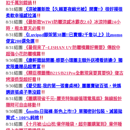
扣千萬別錯過
8/31結團
《涼被團新款【久賴夏夜緞光被】開賣!!》很好摸很
柔軟幸福感拉滿
8/31結團
《最新款WIWI防曬涼感冰霸衣2.0》冰涼持續24小
時，根本夏天必備
8/31結團
《Luvipod腳架第38團!!已賣爆2千隻以上》比momo
便宜200還免運
8/31結團
《暑假來了~LISHAN UV防曬噴霧好需要》傳說中
超強小花防曬噴霧
9/30結團
《康軒雜誌開團-想要小環團主額外送禮看這邊!》獨
家限量贈品超豐富
8/31結團
《精臣標籤機B21S/B21Pro全數現貨要買要快》復古
烤漆造型超好看
9/30結團
《愛兒館-我的第一張書桌椅》團團賣破百張，爸媽
選這張桌子準沒錯
8/31結團
《團購現省千元~麗克特無線循環電風扇》無線設計
隨時可自由移動
9/30結團
《mollis日拋褲-新色上市!!》單獨密封包裝、滅菌拋
棄式、100%純棉
8/31結團
《十月被/山山枕/童伴睡袋，超夯團購駕到》童伴睡