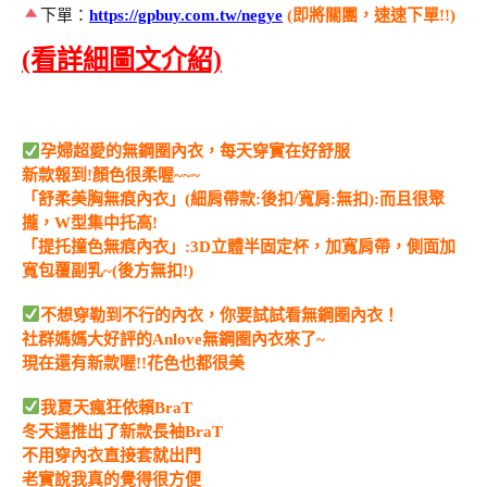
下單：
https://gpbuy.com.tw/negye
(即將關團，速速下單!!)
(看詳細圖文介紹)
孕婦超愛的無鋼圈內衣，每天穿實在好舒服
新款報到!顏色很柔喔~~~
「舒柔美胸無痕內衣」(細肩帶款:後扣/寬肩:無扣):而且很聚
攏，W型集中托高!
「提托撞色無痕內衣」:3D立體半固定杯，加寬肩帶，側面加
寬包覆副乳~(後方無扣!)
不想穿勒到不行的內衣，你要試試看無鋼圈內衣！
社群媽媽大好評的Anlove無鋼圈內衣來了~
現在還有新款喔!!花色也都很美
我夏天瘋狂依賴BraT
冬天還推出了新款長袖BraT
不用穿內衣直接套就出門
老實說我真的覺得很方便