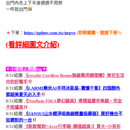
出門內衣上下半身通通不用想
一件就出門
下單：
https://gpbuy.com.tw/negye
(即將關團，速速下單!!)
(看詳細圖文介紹)
▼小環現正開團ing▼
8/31結團
《recolte Cordless Bonne無線萬用調理機》育兒生活
中的好幫手
8/31結團
《LARMI樂米AI手持冰能扇~賣爆千隻》四個顏色
都超美夏天必入手
8/31結團
《Neoflam FIKA夢幻鍋具》煮婦屆最夯美鍋，完全
不挑爐具
8/31結團
《SANSUI山水輕淨吸無線輕量吸塵器》買好幾台不
如選對的一台
8/31結團
《新款報到!!Acer行李箱~顏值超高!》買大+小有折