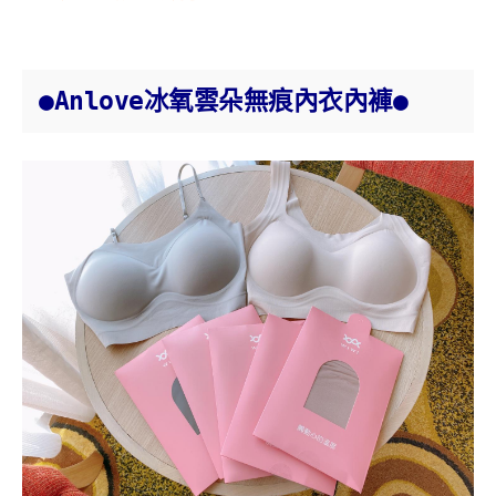
●Anlove冰氧雲朵無痕內衣內褲●