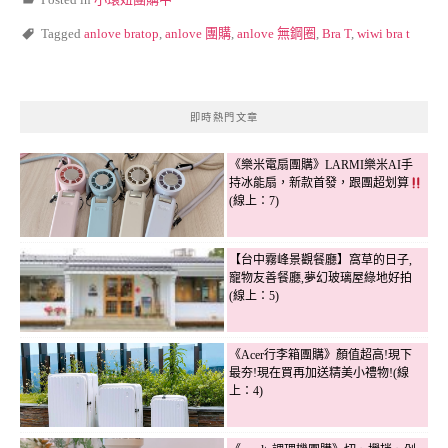
Tagged
anlove bratop
,
anlove 團購
,
anlove 無鋼圈
,
Bra T
,
wiwi bra t
即時熱門文章
《樂米電扇團購》LARMI樂米AI手
持冰能扇，新款首發，跟團超划算
(線上：7)
【台中霧峰景觀餐廳】窩草的日子,
寵物友善餐廳,夢幻玻璃屋綠地好拍
(線上：5)
《Acer行李箱團購》顏值超高!現下
最夯!現在買再加送精美小禮物!(線
上：4)