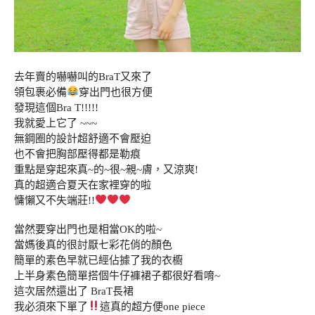
去年賣的嚇嚇叫的BraT又來了
領包裹必備
穿出門也很方便
發現這個Bra T!!!!!
我就愛上它了 ~~~
無鋼圈的設計超舒適不會壓迫
也不會把胸部壓得都是勒痕
重點是穿起來真~的~很~親~膚，又涼爽!
真的超適合夏天在家裡穿的啦
慵懶又不失端莊!!
當然要穿出門也是相當OK的啦~
當媽後真的很討厭七彩花俏的顏色
簡單的素色早就已經佔據了我的衣櫥
上半身素色簡單搭個牛仔褲裙子都很好看唷~
這次居然還出了 BraT長裙
我必須來下單了
這真的超方便one piece