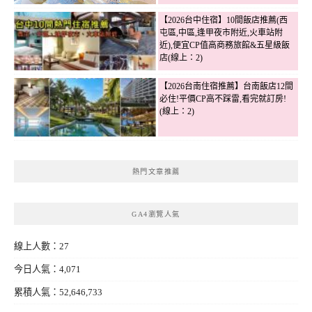
【2026台中住宿】10間飯店推薦(西
屯區,中區,逢甲夜市附近,火車站附
近),便宜CP值高商務旅館&五星級飯
店(線上：2)
【2026台南住宿推薦】台南飯店12間
必住!平價CP高不踩雷,看完就訂房!
(線上：2)
熱門文章推薦
GA4瀏覽人氣
線上人數：27
今日人氣：4,071
累積人氣：52,646,733