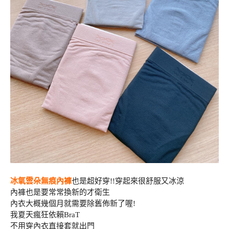
冰氧雲朵無痕內褲
也是超好穿!!穿起來很舒服又冰涼
內褲也是要常常換新的才衛生
內衣大概幾個月就需要除舊佈新了喔!
我夏天瘋狂依賴BraT
不用穿內衣直接套就出門