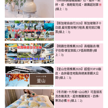
《recolte調理機團購》切、攪拌、剁
碎、揉、搗輕鬆完成，跟團超划算
(線上：3)
【新加坡自由行2026】新加坡親子十
日遊,最完整攻略行程表,看完就訂機
票(線上：3)
【桃園住宿推薦2026】高檔飯店/親
子住宿/便宜旅館,CP值高精選!(線
上：3)
【釜山住宿推薦2026】超值TOP10飯
店，血拚最佳地點與絕美景觀大公
開!(線上：3)
《冬月被+十月被+山山枕》可直接丟
洗衣機清洗，超夯團購駕到，四季/
寒流必備
(線上：2)