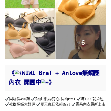
《
WIWI BraT + Anlove無鋼圈
內衣 開團中
》
團購價490起
短袖/細肩/背心/長袖BraT
滿1200就免運
社群媽媽大好評
夏天瘋狂依賴BraT
雲朵內衣最新上市