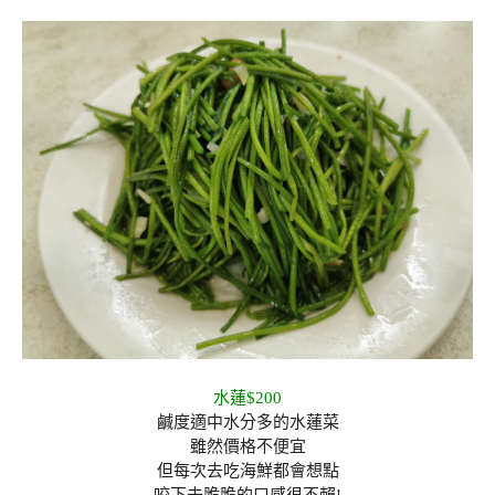
水蓮$200
鹹度適中水分多的水蓮菜
雖然價格不便宜
但每次去吃海鮮都會想點
咬下去脆脆的口感很不賴!