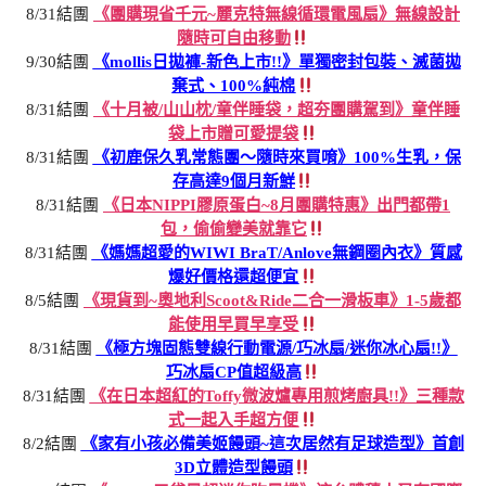
8/31結團
《團購現省千元~麗克特無線循環電風扇》無線設計
隨時可自由移動
9/30結團
《mollis日拋褲-新色上市!!》單獨密封包裝、滅菌拋
棄式、100%純棉
8/31結團
《十月被/山山枕/童伴睡袋，超夯團購駕到》童伴睡
袋上市贈可愛提袋
8/31結團
《初鹿保久乳常態團～隨時來買唷》100%生乳，保
存高達9個月新鮮
8/31結團
《日本NIPPI膠原蛋白~8月團購特惠》出門都帶1
包，偷偷變美就靠它
8/31結團
《媽媽超愛的WIWI BraT/Anlove無鋼圈內衣》質感
爆好價格還超便宜
8/5結團
《現貨到~奧地利Scoot&Ride二合一滑板車》1-5歲都
能使用早買早享受
8/31結團
《極方塊固態雙線行動電源/巧冰扇/迷你冰心扇!!》
巧冰扇CP值超級高
8/31結團
《在日本超紅的Toffy微波爐專用煎烤廚具!!》三種款
式一起入手超方便
8/2結團
《家有小孩必備美姬饅頭~這次居然有足球造型》首創
3D立體造型饅頭