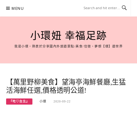
Skip
MENU
to
content
小環妞 幸福足跡
我是小環，熱衷於分享國內外旅遊景點/美食/住宿，夢想【環】遊世界
【萬里野柳美食】望海亭海鮮餐廳,生猛
活海鮮任選,價格透明公道!
『吃♡台北』
小環
2020-09-22