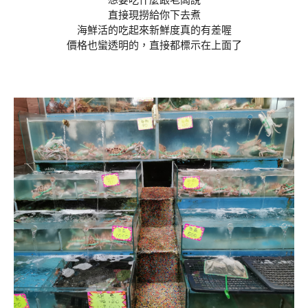
想要吃什麼跟老闆說
直接現撈給你下去煮
海鮮活的吃起來新鮮度真的有差喔
價格也蠻透明的，直接都標示在上面了