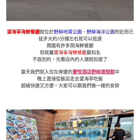
望海亭海鮮餐廳
就位於
野柳地質公園、野柳海洋公園
附近而已
徒步大約3分鐘左右就可以抵達
周圍有許多間海鮮餐廳
但就屬
望海亭海鮮餐廳
最知名
不說別的，光看店內的人潮就知道了
當天我們就入住在旁邊的
薆悅酒店野柳渡假館
中
晚上直接從飯店走去望海亭吃飯
超級快速又方便，大家可以跟我們做一樣的安排