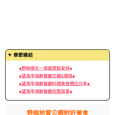
章節連結
●野柳兩天一夜遊景點安排●
●望海亭海鮮餐廳交通&環境●
●望海亭海鮮餐廳料理美食價位分享●
●望海亭海鮮餐廳完整菜單●
野柳地質公園附近美食