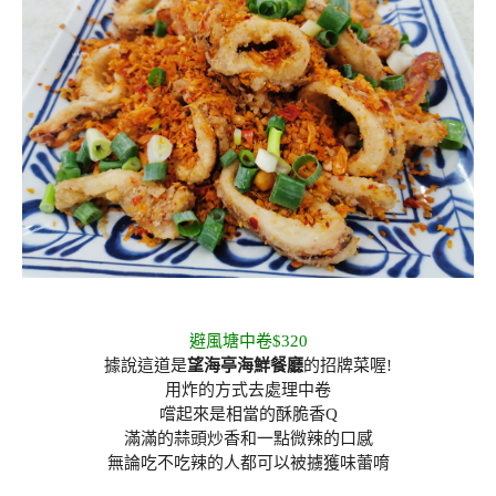
避風塘中卷$320
據說這道是
望海亭海鮮餐廳
的招牌菜喔!
用炸的方式去處理中卷
嚐起來是相當的酥脆香Q
滿滿的蒜頭炒香和一點微辣的口感
無論吃不吃辣的人都可以被擄獲味蕾唷