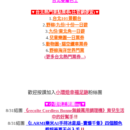
台北雙層巴士
▼台北熱門景點票券(比官網便宜)▼
1.
台北101景觀台
2.
野柳/九份/十份一日遊
3.
九份/東北角一日遊
4.
兒童樂園一日票券
5.
動物園+貓空纜車票券
6.
野柳海洋世界門票
(更多台北熱門票券...)
歡迎按讚加入
小環妞幸福足跡
粉絲團
▼小環現正開團ing▼
8/31結團
《recolte Cordless Bonne無線萬用調理機》育兒生活
中的好幫手
8/31結團
《LARMI樂米AI手持冰能扇~賣爆千隻》四個顏色
都超美夏天必入手