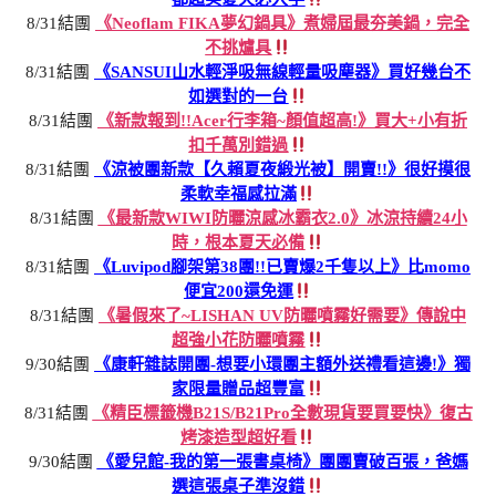
8/31結團
《Neoflam FIKA夢幻鍋具》煮婦屆最夯美鍋，完全
不挑爐具
8/31結團
《SANSUI山水輕淨吸無線輕量吸塵器》買好幾台不
如選對的一台
8/31結團
《新款報到!!Acer行李箱~顏值超高!》買大+小有折
扣千萬別錯過
8/31結團
《涼被團新款【久賴夏夜緞光被】開賣!!》很好摸很
柔軟幸福感拉滿
8/31結團
《最新款WIWI防曬涼感冰霸衣2.0》冰涼持續24小
時，根本夏天必備
8/31結團
《Luvipod腳架第38團!!已賣爆2千隻以上》比momo
便宜200還免運
8/31結團
《暑假來了~LISHAN UV防曬噴霧好需要》傳說中
超強小花防曬噴霧
9/30結團
《康軒雜誌開團-想要小環團主額外送禮看這邊!》獨
家限量贈品超豐富
8/31結團
《精臣標籤機B21S/B21Pro全數現貨要買要快》復古
烤漆造型超好看
9/30結團
《愛兒館-我的第一張書桌椅》團團賣破百張，爸媽
選這張桌子準沒錯