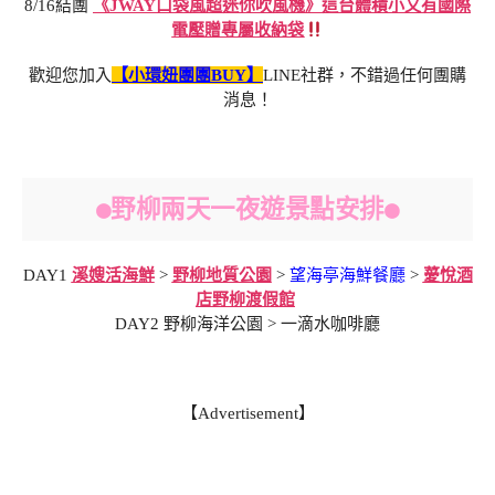
8/16結團
《JWAY口袋風超迷你吹風機》這台體積小又有國際
電壓贈專屬收納袋
歡迎您加入
【小環妞團團BUY】
LINE社群，不錯過任何團購
消息！
●野柳兩天一夜遊景點安排●
DAY1
溪嫂活海鮮
>
野柳地質公園
>
望海亭海鮮餐廳
>
薆悅酒
店野柳渡假館
DAY2 野柳海洋公園 > 一滴水咖啡廳
【Advertisement】