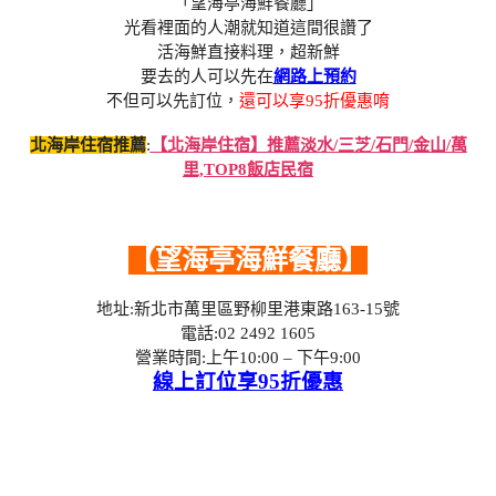
「望海亭海鮮餐廳」
光看裡面的人潮就知道這間很讚了
活海鮮直接料理，超新鮮
要去的人可以先在
網路上預約
不但可以先訂位，
還可以享95折優惠唷
北海岸住宿推薦
:
【北海岸住宿】推薦淡水/三芝/石門/金山/萬
里,TOP8飯店民宿
【望海亭海鮮餐廳】
地址:新北市萬里區野柳里港東路163-15號
電話:02 2492 1605
營業時間:上午10:00 – 下午9:00
線上訂位享95折優惠