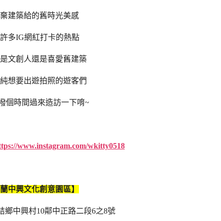
棄建築給的舊時光美感
許多IG網紅打卡的熱點
是文創人還是喜愛舊建築
純想要出遊拍照的遊客們
撥個時間過來造訪一下唷~
ttps://www.instagram.com/wkitty0518
蘭中興文化創意園區】
結鄉中興村10鄰中正路二段6之8號