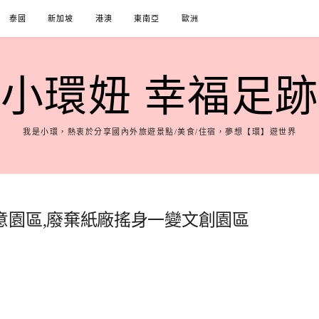
泰國
新加坡
港澳
東南亞
歐洲
小環妞 幸福足跡
我是小環，熱衷於分享國內外旅遊景點/美食/住宿，夢想【環】遊世界
意園區,廢棄紙廠搖身一變文創園區