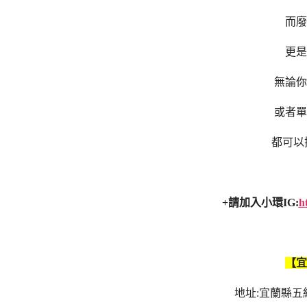
而廢
更是
無論你
或者單
都可以
+請加入小環IG:
h
【宜
地址:宜蘭縣五