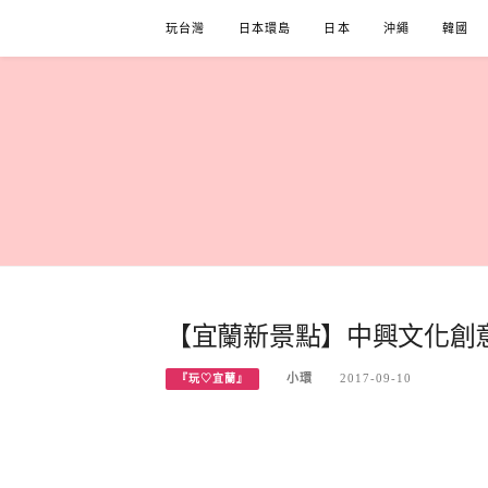
Skip
玩台灣
日本環島
日本
沖繩
韓國
to
content
【宜蘭新景點】中興文化創
小環
2017-09-10
『玩♡宜蘭』