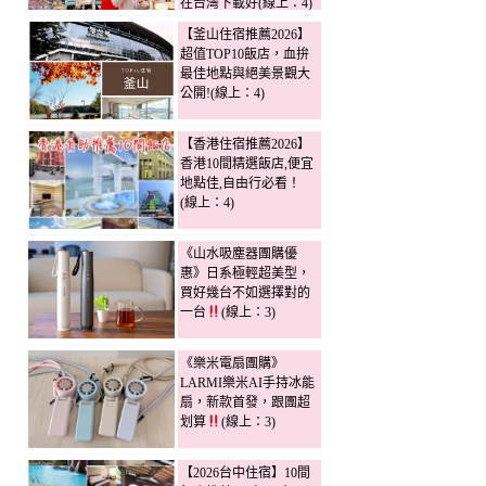
在台灣下載好(線上：4)
【釜山住宿推薦2026】
超值TOP10飯店，血拚
最佳地點與絕美景觀大
公開!(線上：4)
【香港住宿推薦2026】
香港10間精選飯店,便宜
地點佳,自由行必看！
(線上：4)
《山水吸塵器團購優
惠》日系極輕超美型，
買好幾台不如選擇對的
一台
(線上：3)
《樂米電扇團購》
LARMI樂米AI手持冰能
扇，新款首發，跟團超
划算
(線上：3)
【2026台中住宿】10間