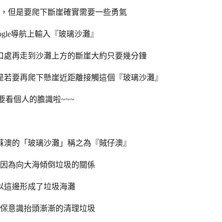
，但是要爬下斷崖確實需要一些勇氣
ogle導航上輸入『玻璃沙灘』
口處再走到沙灘上方的斷崖大約只要幾分鐘
是若要再爬下懸崖近距離接觸這個『玻璃沙灘』
要看個人的膽識啦~~~
蘇澳的「玻璃沙灘」稱之為『賊仔澳』
因為向大海傾倒垃圾的關係
以這邊形成了垃圾海灘
保意識抬頭漸漸的清理垃圾