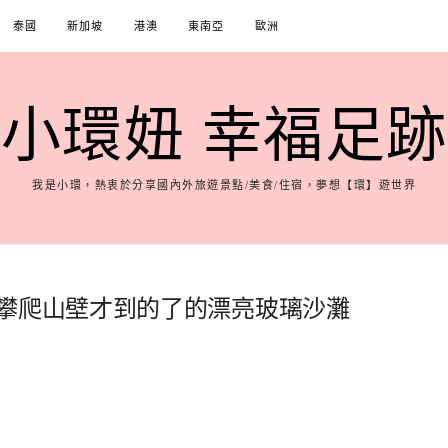
泰國
新加坡
港澳
東南亞
歐洲
小環妞 幸福足跡
我是小環，熱衷於分享國內外旅遊景點/美食/住宿，夢想【環】遊世界
,攀爬山壁才到的了的漂亮玻璃沙灘