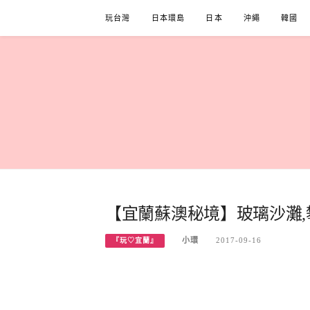
Skip
玩台灣
日本環島
日本
沖繩
韓國
to
content
【宜蘭蘇澳秘境】玻璃沙灘
小環
2017-09-16
『玩♡宜蘭』