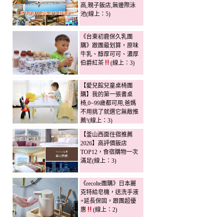
高,親子飯店,無邊際泳
池(線上：5)
《台東初鹿保久乳團
購》跟團最划算，原味
牛乳、醇厚可可、濃厚
伯爵紅茶
(線上：3)
【愛兒館兒童桌椅團
購】我的第一張書桌
椅,0~99歲都可用,爸媽
不用挑了就選它無敵推
薦!(線上：3)
【釜山西面住宿推薦
2026】高評價飯店
TOP12，食宿購物一次
滿足(線上：3)
《recolte團購》日本麗
克特給皂機，送洗手液
+延長保固，跟團超優
惠
(線上：2)