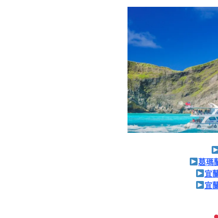
葛瑪蘭
宜
宜