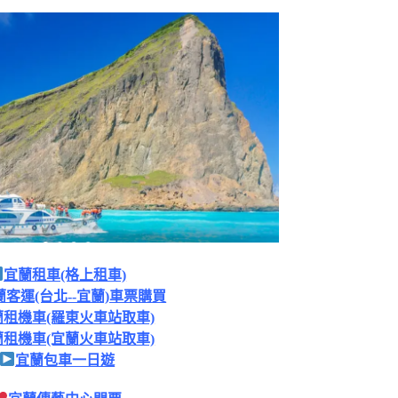
宜蘭租車(格上租車)
客運(台北--宜蘭)車票購買
蘭租機車(羅東火車站取車)
蘭租機車(宜蘭火車站取車)
宜蘭包車一日遊