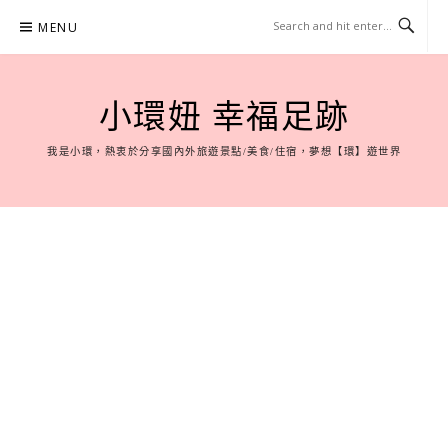
Skip
MENU
to
content
小環妞 幸福足跡
我是小環，熱衷於分享國內外旅遊景點/美食/住宿，夢想【環】遊世界