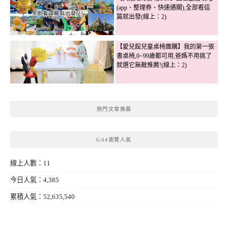
(app、整理券、快速通關),全部看這
篇就出發(線上：2)
【愛兒館兒童桌椅團購】我的第一張
書桌椅,0~99歲都可用,爸媽不用挑了
就選它無敵推薦!(線上：2)
熱門文章推薦
GA4瀏覽人氣
線上人數：11
今日人氣：4,385
累積人氣：52,635,540