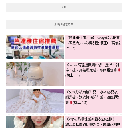
AD
即時熱門文章
【芭達雅住宿2026】Pattaya飯店推薦,
市區飯店,villa沙灘別墅,便宜CP高!(線
上：7)
《recolte調理機團購》切、攪拌、剁
碎、揉、搗輕鬆完成，跟團超划算
(線上：4)
《久賴涼被團購》夏日冰冰被/夏夜
緞光被，速涼降溫超有感，跟團超划
算
(線上：3)
《WIWI防曬涼感冰霸衣2.0團購》
2026最推薦的防曬外套，跟團超划算