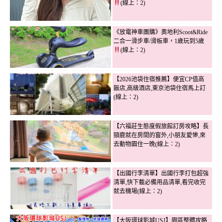
(線上：2)
《放電神車團購》奧地利Scoot&Ride
二合一滑步車/滑板車，1歲玩到5歲
(線上：2)
【2026池袋住宿推薦】便宜CP值高
飯店,高級酒店,東京池袋住宿馬上訂
(線上：2)
【六福莊生態度假旅館訂房攻略】長
頸鹿就在房間的窗外,小朋友愛慘,來
去動物園住一晚(線上：2)
【出國行李清單】出國行李打包超強
清單,快下載必備用品清單,看完收完
就去機場(線上：2)
【大阪環球影城USJ】園區整體攻略