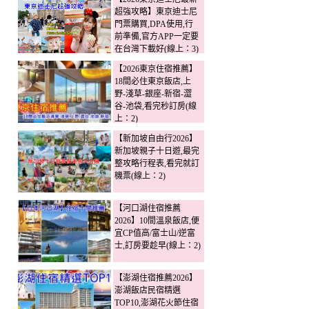
超強攻略】東京迪士尼
門票購買,DPA使用,行
前準備,官方APP一定要
在台灣下載好(線上：3)
【2026東京住宿推薦】
18間必住東京飯店,上
野-淺草-銀座-新宿-澀
谷-池袋,看完秒訂房(線
上：2)
【新加坡自由行2026】
新加坡親子十日遊,最完
整攻略行程表,看完就訂
機票(線上：2)
【河口湖住宿推薦
2026】10間溫泉飯店,便
宜CP值高/富士山/逆富
士,訂房要趁早(線上：2)
【澎湖住宿推薦2026】
澎湖飯店民宿精選
TOP10,澎湖花火節住宿