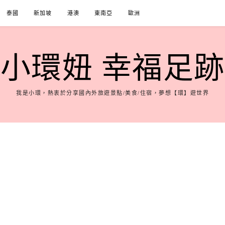
泰國
新加坡
港澳
東南亞
歐洲
小環妞 幸福足跡
我是小環，熱衷於分享國內外旅遊景點/美食/住宿，夢想【環】遊世界