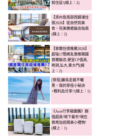
就住這!(線上：2)
【濟州島南部西歸浦住
宿2026】從自然到美
食，完美療癒飯店指南
(線上：2)
【首爾住宿推薦2026】
超強17間網友激推韓國
首爾飯店,便宜CP值高,
明洞,弘大,東大門(線
上：2)
[穿搭]離島走跳不曬
黑，我的穿搭小秘訣
+戰利品分享!!(線上：1)
《Acer行李箱團購》顏
值超高!現下最夯!現在
買再加送精美小禮物!
(線上：1)