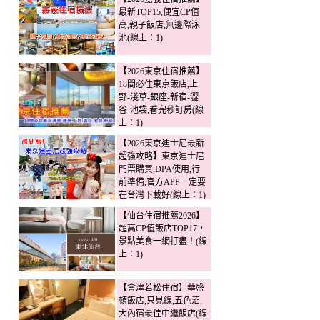
最新TOP15,便宜CP值
高,親子飯店,無邊際泳
池(線上：1)
【2026東京住宿推薦】
18間必住東京飯店,上
野-淺草-銀座-新宿-澀
谷-池袋,看完秒訂房(線
上：1)
【2026東京迪士尼最新
超強攻略】東京迪士尼
門票購買,DPA使用,行
前準備,官方APP一定要
在台灣下載好(線上：1)
【仙台住宿推薦2026】
超高CP值飯店TOP17，
景點美食一網打盡！(線
上：1)
【會津若松住宿】華盛
頓飯店,只見線,五色沼,
大內宿最佳中繼飯店(線