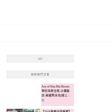
AD
即時熱門文章
Ace of Hua Hin Resort-
華欣海景住宿-沙灘飯
店-無邊際泳池(線上：
1)
【2026嘉義住宿推薦】