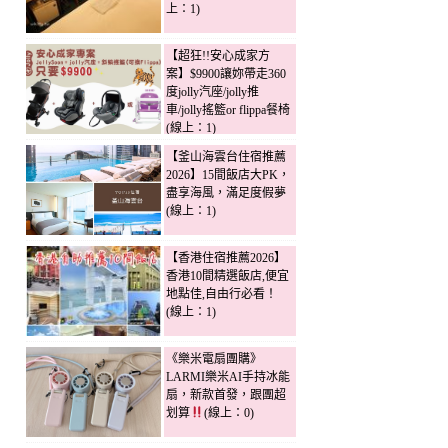
上：1)
【超狂!!安心成家方
案】$9900讓妳帶走360
度jolly汽座/jolly推
車/jolly搖籃or flippa餐椅
(線上：1)
【釜山海雲台住宿推薦
2026】15間飯店大PK，
盡享海風，滿足度假夢
(線上：1)
【香港住宿推薦2026】
香港10間精選飯店,便宜
地點佳,自由行必看！
(線上：1)
《樂米電扇團購》
LARMI樂米AI手持冰能
扇，新款首發，跟團超
划算
(線上：0)