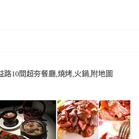
路10間超夯餐廳,燒烤,火鍋,附地圖