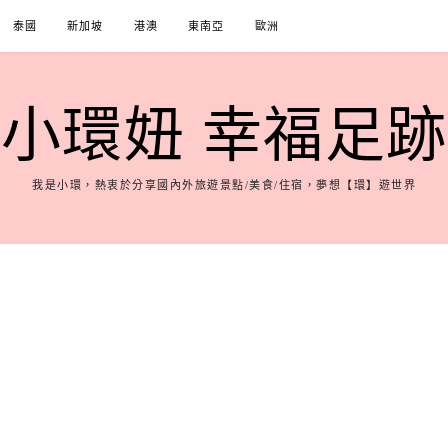
泰國
新加坡
港澳
東南亞
歐洲
小環妞 幸福足跡
我是小環，熱衷於分享國內外旅遊景點/美食/住宿，夢想【環】遊世界