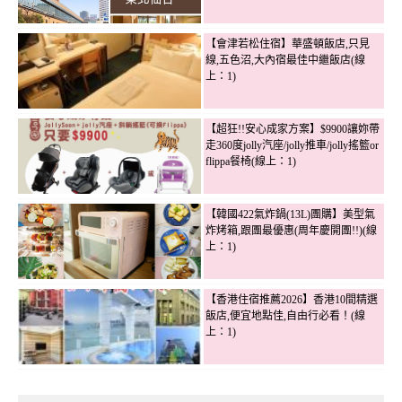
【會津若松住宿】華盛頓飯店,只見
線,五色沼,大內宿最佳中繼飯店(線
上：1)
【超狂!!安心成家方案】$9900讓妳帶
走360度jolly汽座/jolly推車/jolly搖籃or
flippa餐椅(線上：1)
【韓國422氣炸鍋(13L)團購】美型氣
炸烤箱,跟團最優惠(周年慶開團!!)(線
上：1)
【香港住宿推薦2026】香港10間精選
飯店,便宜地點佳,自由行必看！(線
上：1)