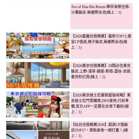
Ace of Hua Hin Resort-華欣海景住宿-
沙灘飯店-無邊際泳池(線上：1)
【2026嘉義住宿推薦】最新TOP15,便
宜CP值高,親子飯店,無邊際泳池(線
上：1)
【2026東京住宿推薦】18間必住東京
飯店,上野-淺草-銀座-新宿-澀谷-池袋,
看完秒訂房(線上：1)
【2026東京迪士尼最新超強攻略】東
京迪士尼門票購買,DPA使用,行前準
備,官方APP一定要在台灣下載好(線
上：1)
【仙台住宿推薦2026】超高CP值飯
店TOP17，景點美食一網打盡！(線
上：1)