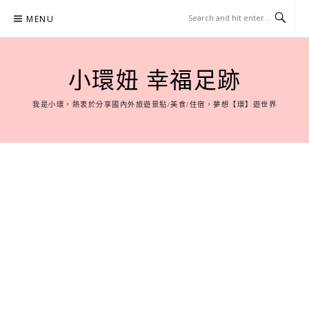
Skip
MENU
to
content
小環妞 幸福足跡
我是小環，熱衷於分享國內外旅遊景點/美食/住宿，夢想【環】遊世界