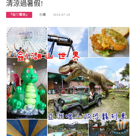
清涼過暑假!
『玩♡雲林』
小環
2016-07-19