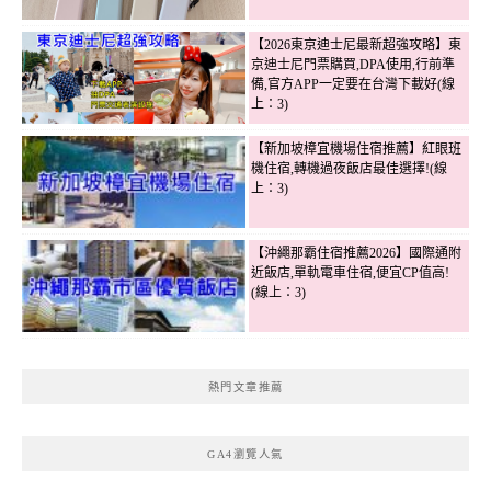
【2026東京迪士尼最新超強攻略】東
京迪士尼門票購買,DPA使用,行前準
備,官方APP一定要在台灣下載好(線
上：3)
【新加坡樟宜機場住宿推薦】紅眼班
機住宿,轉機過夜飯店最佳選擇!(線
上：3)
【沖繩那霸住宿推薦2026】國際通附
近飯店,單軌電車住宿,便宜CP值高!
(線上：3)
熱門文章推薦
GA4瀏覽人氣