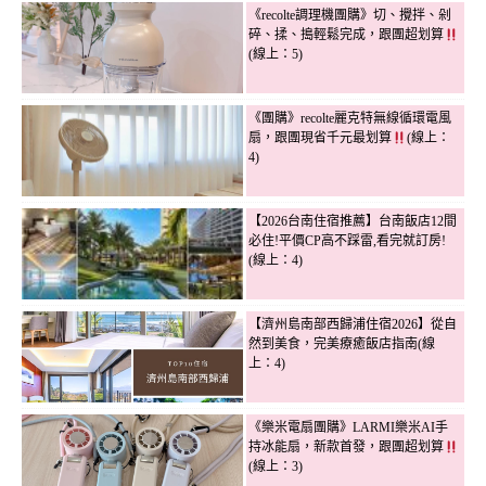
《recolte調理機團購》切、攪拌、剁
碎、揉、搗輕鬆完成，跟團超划算
(線上：5)
《團購》recolte麗克特無線循環電風
扇，跟團現省千元最划算
(線上：
4)
【2026台南住宿推薦】台南飯店12間
必住!平價CP高不踩雷,看完就訂房!
(線上：4)
【濟州島南部西歸浦住宿2026】從自
然到美食，完美療癒飯店指南(線
上：4)
《樂米電扇團購》LARMI樂米AI手
持冰能扇，新款首發，跟團超划算
(線上：3)