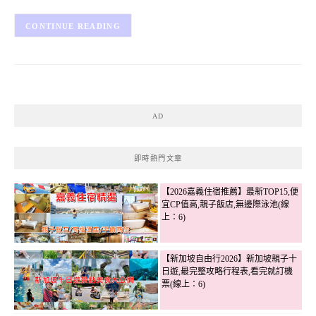
CONTINUE READING
AD
即時熱門文章
【2026嘉義住宿推薦】最新TOP15,便
宜CP值高,親子飯店,無邊際泳池(線
上：6)
【新加坡自由行2026】新加坡親子十
日遊,最完整攻略行程表,看完就訂機
票(線上：6)