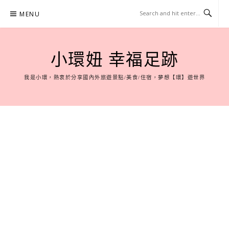
Skip
MENU
to
content
小環妞 幸福足跡
我是小環，熱衷於分享國內外旅遊景點/美食/住宿，夢想【環】遊世界