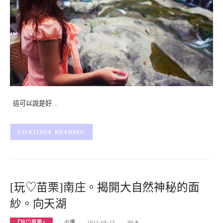
這可以說是好…
CONTINUE READING
[玩♡苗栗]南庄。揭開大自然神秘的面
紗。向天湖
『玩♡苗栗』
小環
2011-08-23
0