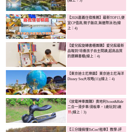
(線上：5)
【2026嘉義住宿推薦】最新TOP15,便
宜CP值高,親子飯店,無邊際泳池(線
上：4)
【愛兒館旋轉書櫃團購】愛兒館最新
品報到!培養孩子自主閱讀,超高品質
的選轉書櫃(線上：4)
【東京迪士尼樂園】東京迪士尼海洋
Disney Sea大攻略(11)(線上：4)
《放電神車團購》奧地利Scoot&Ride
二合一滑步車/滑板車，1歲玩到5歲
(線上：3)
【三分鐘搞懂ToCoo!租車】教學-評