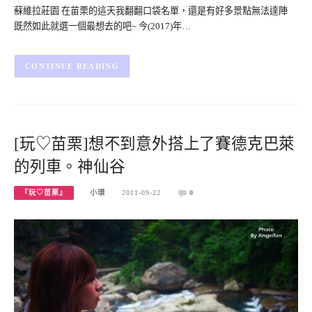
蘇維拉莊園 在苗栗的這天我翻翻口袋名單，還是有好多景點無法達陣
既然如此就選一個最想去的吧~ 今(2017)年…
CONTINUE READING
[玩♡苗栗]想不到意外搭上了賽德克巴萊
的列車。神仙谷
『玩♡苗栗』
小環
2011-09-22
0