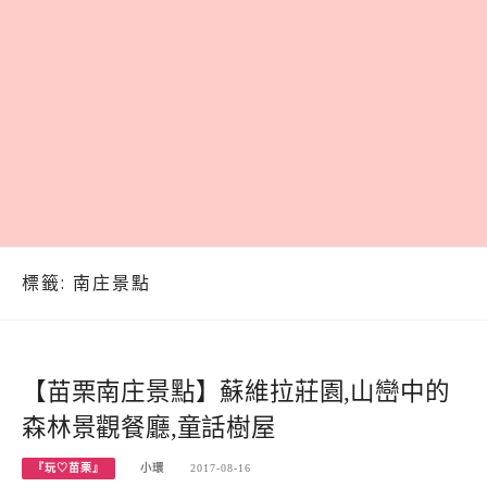
標籤:
南庄景點
【苗栗南庄景點】蘇維拉莊園,山巒中的
森林景觀餐廳,童話樹屋
『玩♡苗栗』
小環
2017-08-16