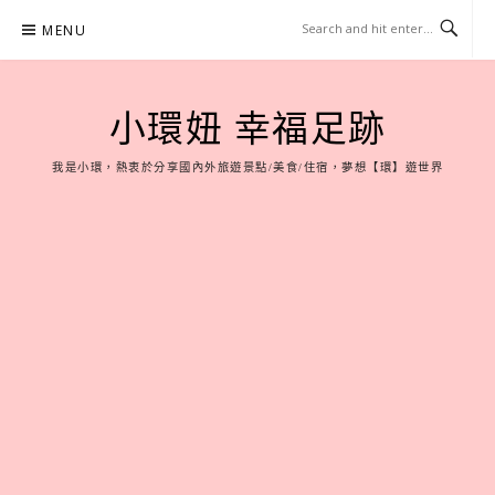
Skip
MENU
to
content
小環妞 幸福足跡
我是小環，熱衷於分享國內外旅遊景點/美食/住宿，夢想【環】遊世界