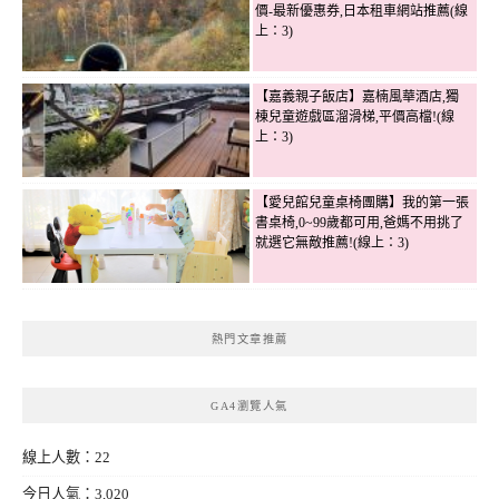
價-最新優惠券,日本租車網站推薦(線
上：3)
【嘉義親子飯店】嘉楠風華酒店,獨
棟兒童遊戲區溜滑梯,平價高檔!(線
上：3)
【愛兒館兒童桌椅團購】我的第一張
書桌椅,0~99歲都可用,爸媽不用挑了
就選它無敵推薦!(線上：3)
熱門文章推薦
GA4瀏覽人氣
線上人數：22
今日人氣：3,020