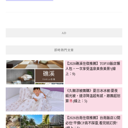
AD
即時熱門文章
【2026礁溪住宿推薦】TOP10飯店懶
人包，一次享受溫泉美食美景!(線
上：9)
《久賴涼被團購》夏日冰冰被/夏夜
緞光被，速涼降溫超有感，跟團超划
算
(線上：5)
【2026台南住宿推薦】台南飯店12間
必住!平價CP高不踩雷,看完就訂房!