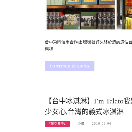
台中第四信用合作社 囔囔著許久終於造訪這個台
興趣…
CONTINUE READING
【台中冰淇淋】I’m Tala
少女心,台灣的義式冰淇淋
小環
2016-08-06
『玩♡台中』