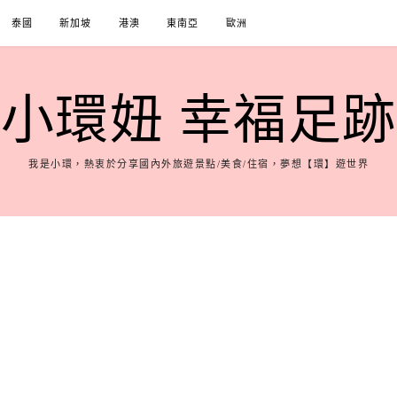
泰國
新加坡
港澳
東南亞
歐洲
小環妞 幸福足跡
我是小環，熱衷於分享國內外旅遊景點/美食/住宿，夢想【環】遊世界