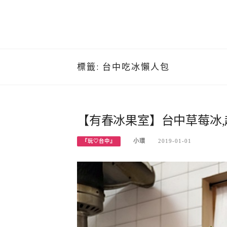
標籤:
台中吃冰懶人包
【有春冰果室】台中草莓冰,
小環
2019-01-01
『玩♡台中』