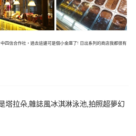
中四信合作社，過去這邊可是個小金庫了! 日出系列的商店我都很有
to我是塔拉朵,雜誌風冰淇淋泳池,拍照超夢幻