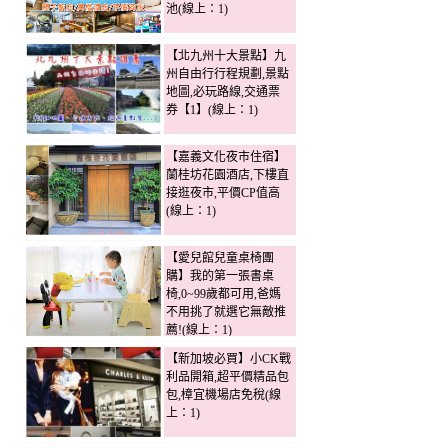
池(線上：1)
【北九州十大景點】九
州自由行行程規劃,景點
地圖,必玩路線,交通票
券【1】(線上：1)
【嘉義文化夜市住宿】
蘭桂坊花園酒店,下樓直
接逛夜市,平價CP值高
(線上：1)
【愛兒館兒童桌椅團
購】我的第一張書桌
椅,0~99歲都可用,爸媽
不用挑了就選它無敵推
薦!(線上：1)
【新加坡必買】小CK戰
利品開箱,超平價精品包
包,樟宜機場店免稅(線
上：1)