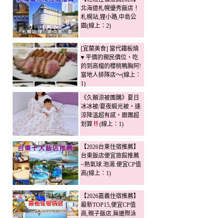
北海道札幌優秀飯店！
札幌站,狸小路,中島公
園(線上：2)
[宜蘭美食] 當代鐵板燒
♥ 平價的親民價位，吃
的到高檔的櫻桃鴨胸阿!
當地人排隊店～(線上：
1)
《久賴涼被團購》夏日
冰冰被/夏夜緞光被，速
涼降溫超有感，跟團超
划算
(線上：1)
【2026台東住宿推薦】
台東飯店便宜旅館推薦
~熱氣球.泡湯.便宜CP值
高(線上：1)
【2026嘉義住宿推薦】
最新TOP15,便宜CP值
高,親子飯店,無邊際泳