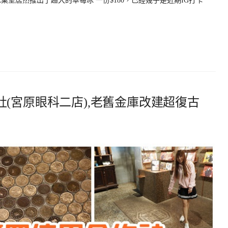
菓室居然推出了超大的草莓冰 一份$180，已經幾乎是近期IG打卡
(宮原眼科二店),老舊金庫改建超復古