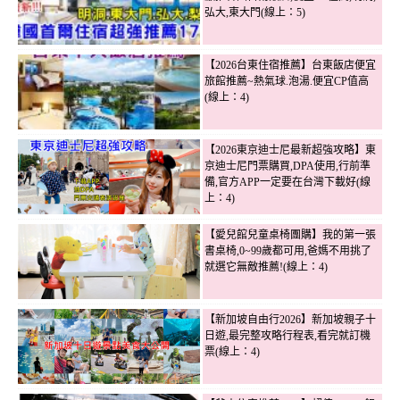
弘大,東大門(線上：5)
【2026台東住宿推薦】台東飯店便宜
旅館推薦~熱氣球.泡湯.便宜CP值高
(線上：4)
【2026東京迪士尼最新超強攻略】東
京迪士尼門票購買,DPA使用,行前準
備,官方APP一定要在台灣下載好(線
上：4)
【愛兒館兒童桌椅團購】我的第一張
書桌椅,0~99歲都可用,爸媽不用挑了
就選它無敵推薦!(線上：4)
【新加坡自由行2026】新加坡親子十
日遊,最完整攻略行程表,看完就訂機
票(線上：4)