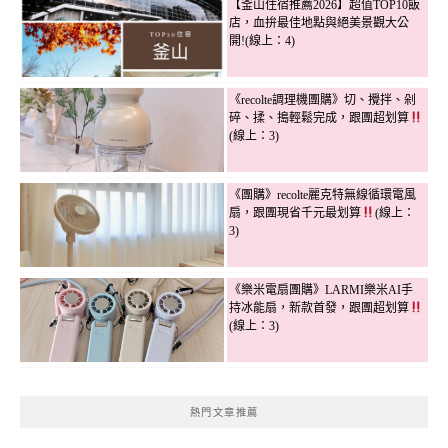
【釜山住宿推薦2026】超值TOP10飯
店，血拚最佳地點與絕美景觀大公
開!(線上：4)
《recolte調理機團購》切、攪拌、剁
碎、揉、搗輕鬆完成，跟團超划算
(線上：3)
《團購》recolte麗克特無線循環電風
扇，跟團現省千元最划算
(線上：
3)
《樂米電扇團購》LARMI樂米AI手
持冰能扇，新款首發，跟團超划算
(線上：3)
熱門文章推薦