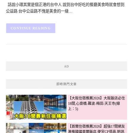
話說小環其實是個正港的台中人 說到台中好吃的餐廳美食時就會想到
公益路 台中公益路不愧是美食的一級…
CONTINUE READING
AD
即時熱門文章
【大阪住宿推薦2026】大阪飯店必住
18間,心齋橋-難波-梅田-天王寺(線
上：5)
【首爾住宿推薦2026】超強17間網友
激推韓國首爾飯店,便宜CP值高,明洞,