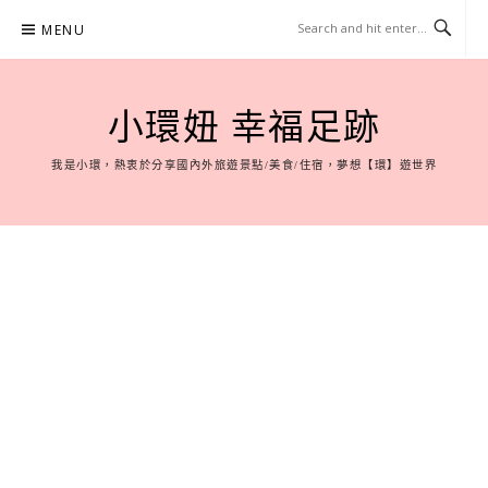
Skip
MENU
to
content
小環妞 幸福足跡
我是小環，熱衷於分享國內外旅遊景點/美食/住宿，夢想【環】遊世界