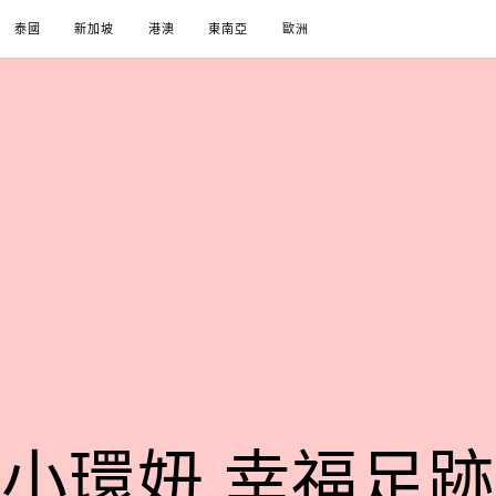
泰國
新加坡
港澳
東南亞
歐洲
小環妞 幸福足跡