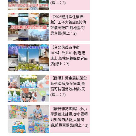
(線上：2)
【2026輕井澤住宿推
薦】王子大飯店&其他
評價高飯店,附地圖/訂
房查價(線上：2)
【台北信義區住宿
2026】台北101附近飯
店,比價找信義區便宜飯
店(線上：2)
【團購】黃金盾抗菌全
系列產品,安全無毒,最
高可抗菌常效持續7天
(線上：2)
【康軒雜誌團購】小小
學霸養成計畫,從小累積
對知識的熱愛,大量閱
讀,超豐富贈品(線上：2)