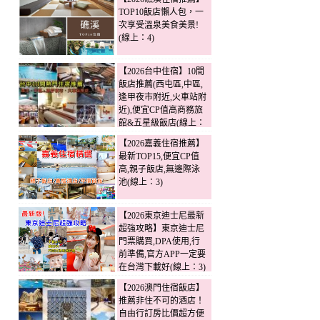
TOP10飯店懶人包，一
次享受溫泉美食美景!
(線上：4)
【2026台中住宿】10間
飯店推薦(西屯區,中區,
逢甲夜市附近,火車站附
近),便宜CP值高商務旅
館&五星級飯店(線上：
3)
【2026嘉義住宿推薦】
最新TOP15,便宜CP值
高,親子飯店,無邊際泳
池(線上：3)
【2026東京迪士尼最新
超強攻略】東京迪士尼
門票購買,DPA使用,行
前準備,官方APP一定要
在台灣下載好(線上：3)
【2026澳門住宿飯店】
推薦非住不可的酒店！
自由行訂房比價超方便