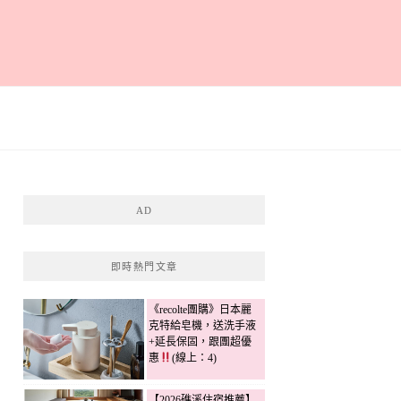
AD
即時熱門文章
《recolte團購》日本麗
克特給皂機，送洗手液
+延長保固，跟團超優
惠
(線上：4)
【2026礁溪住宿推薦】