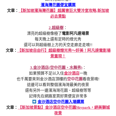
濱海灣花園便宜購票
文章：
【新加坡濱海灣花園】超厲害巨大雙冷室攻略,新加坡
必去景點
2.超級樹
：
漂亮的超級樹像極了
電影阿凡達場景
每天晚上還有定時的燈光秀
還可以到超級樹上方的天空走廊走走唷!!
文章：
【新加坡自由行】超級樹燈光秀～好美！阿凡達電影場
景重現！
3.金沙酒店(空中花園、水舞秀)
：
如果預算不足以入住
金沙酒店
一晚
也千萬要來到金沙酒店頂樓的
空中花園
看夜景唷!
這邊可以看到整個濱海灣最美的夜景
還有另外一邊濱海灣花園、超級樹等等
記得先在網路室買好票便宜非常多
金沙酒店空中花園入場購票
文章：
【新加坡景點】金沙酒店空中花園Skypark，絕美獅城
夜景