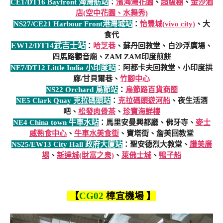
CE1/DT16 Bayfront 海灣舫站
：
濱海灣花園
、
超級樹
、
金沙酒
店(空中花園、水舞秀)
NS27/CE21 Harbour Front港灣城站
：
怡豐城(vivo city)
、大
食代
EW12/DT14武吉士站
：
哈芝巷
、蘇丹回教堂、白沙浮廣場、
四馬路觀音廟、ZAM ZAM印度煎餅
NE7/DT12 Little India 小印度站
：
阿都卡夫回教堂、小印度拱
廊/甘貝爾巷、
竹腳中心
NS22 Orchard 烏節站
：
烏節路百貨商圈
NE5 Clark Quay 克拉碼頭站
：
克拉碼頭遊河船
、夜生活酒
吧、
松發肉骨茶
、
珍寶海鮮樓
NE4 China town 牛車水站
：馬里安曼興都廳、佛牙寺、
麥士
威熟食中心
、
牛車水美食街
、寶塔街、詹美回教堂
NS25/EW13 City Hall 政府大廈站
：聖安德烈大教堂、
讚美廣
場
、
新達城(財富之泉)
、
萊佛士城
、
鴨子船
【
CG02
樟宜機場 】