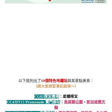
以下就列出了
10個特色地鐵站
與其景點美食：
（請大家趕緊筆記起來～）
CG02樟宜機場
：星耀樟宜
CC4/DT15 Promenade 寶門廊站
：
魚尾獅公園
、
新加坡摩天
輪