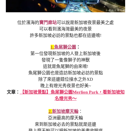
位於濱海的
寶門廊站
可以說是新加坡夜景最美之處
可以看到濱海灣最美的夜景
許多新加坡必訪的景點也都在這邊唷!
1.
魚尾獅公園
：
第一位發現新加坡的人登上新加坡後
發現了一隻像獅子的神獸
這就是魚尾獅的由來唷!
魚尾獅公園也是造訪新加坡必訪的景點
除了來這邊錯位接水之外XD
晚上有燈光秀夜景也好美~
文章：
【新加坡景點】魚尾獅公園Merlion Park，看新加坡知
名燈光秀～
2.
新加坡摩天輪
：
亞洲最高的摩天輪
來到新加坡必去的景點就是這邊
登上摩天輪可以把新加坡的美盡收眼底