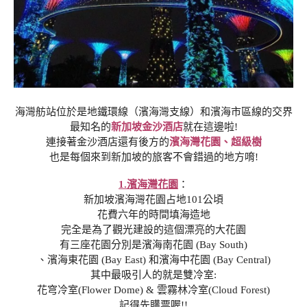
海灣舫站位於是地鐵環線（濱海灣支線）和濱海市區線的交界
最知名的
新加坡金沙酒店
就在這邊啦!
連接著金沙酒店還有後方的
濱海灣花園、超級樹
也是每個來到新加坡的旅客不會錯過的地方唷!
1.濱海灣花園
：
新加坡濱海灣花園占地101公頃
花費六年的時間填海造地
完全是為了觀光建設的這個漂亮的大花園
有三座花園分別是濱海南花園 (Bay South)
、濱海東花園 (Bay East) 和濱海中花園 (Bay Central)
其中最吸引人的就是雙冷室:
花穹冷室(Flower Dome) & 雲霧林冷室(Cloud Forest)
記得先購票喔!!