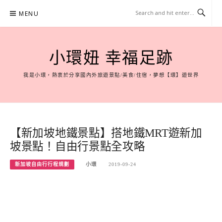
Skip
MENU
to
content
小環妞 幸福足跡
我是小環，熱衷於分享國內外旅遊景點/美食/住宿，夢想【環】遊世界
【新加坡地鐵景點】搭地鐵MRT遊新加
坡景點！自由行景點全攻略
新加坡自由行行程規劃
小環
2019-09-24