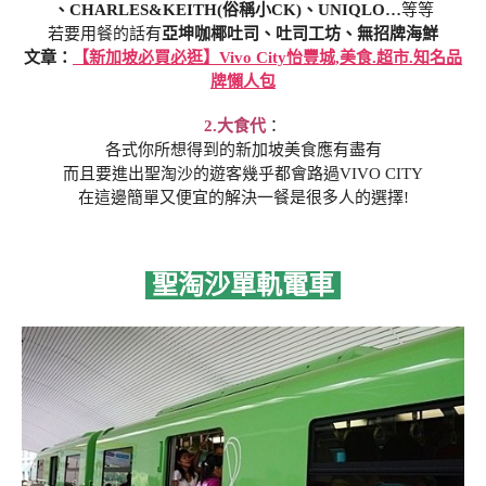
、CHARLES&KEITH(俗稱小CK)、UNIQLO…
等等
若要用餐的話有
亞坤咖椰吐司、吐司工坊、無招牌海鮮
文章：
【新加坡必買必逛】Vivo City怡豐城,美食.超市.知名品
牌懶人包
2.大食代
：
各式你所想得到的新加坡美食應有盡有
而且要進出聖淘沙的遊客幾乎都會路過VIVO CITY
在這邊簡單又便宜的解決一餐是很多人的選擇!
聖淘沙單軌電車