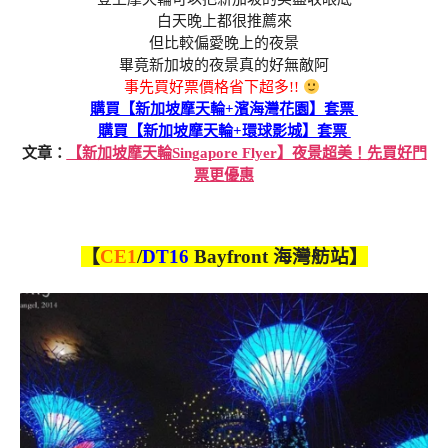
白天晚上都很推薦來
但比較偏愛晚上的夜景
畢竟新加坡的夜景真的好無敵阿
事先買好票價格省下超多!!
購買【新加坡摩天輪+濱海灣花園】套票
購買【新加坡摩天輪+環球影城】套票
文章：
【新加坡摩天輪Singapore Flyer】夜景超美！先買好門
票更優惠
【
CE1
/
DT16
Bayfront 海灣舫站】