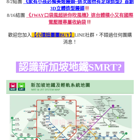
8/2結團
《家有小孩必備美姬饅頭~這次居然有足球造型》首創
3D立體造型饅頭
8/16結團
《JWAY口袋風超迷你吹風機》這台體積小又有國際
電壓贈專屬收納袋
歡迎您加入
【小環妞團團BUY】
LINE社群，不錯過任何團購
消息！
認識新加坡地鐵SMRT?