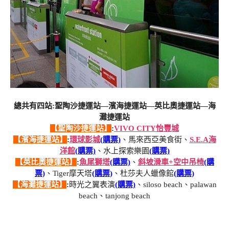
總共有四站:聖陶沙捷運站—濱海捷運站—英比奧捷運站—海
灘捷運站
【聖陶沙捷運站】
:
VIVO CITY怡豐城
【濱海捷運站】
:
環球影城
(購票)
、馬來西亞美食街、
S.E.A海
洋館
(購票)
、水上探索樂園
(購票)
【英比奧捷運站】
:
魚尾獅塔
(購票)
、
斜坡滑車+空中吊椅
(購
票)
、Tiger摩天塔
(購票)
、杜莎夫人蠟像館
(購票)
【海灘捷運站】
:
時光之翼表演
(購票)
、siloso beach、palawan
beach、tanjong beach