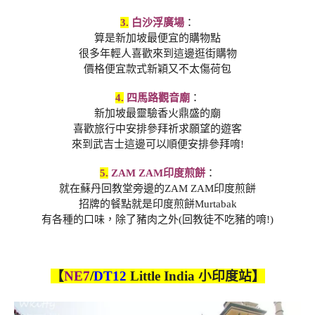
3.
白沙浮廣場
：
算是新加坡最便宜的購物點
很多年輕人喜歡來到這邊逛街購物
價格便宜款式新穎又不太傷荷包
4.
四馬路觀音廟
：
新加坡最靈驗香火鼎盛的廟
喜歡旅行中安排參拜祈求願望的遊客
來到武吉士這邊可以順便安排參拜唷!
5.
ZAM ZAM印度煎餅
：
就在蘇丹回教堂旁邊的ZAM ZAM印度煎餅
招牌的餐點就是印度煎餅Murtabak
有各種的口味，除了豬肉之外(回教徒不吃豬的唷!)
【
NE7
/
DT12
Little India 小印度站】