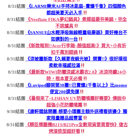
8/31結團
《LARMI樂米AI手持冰能扇~賣爆千隻》四個顏色
都超美夏天必入手
8/31結團
《Neoflam FIKA夢幻鍋具》煮婦屆最夯美鍋，完全
不挑爐具
8/31結團
《SANSUI山水輕淨吸無線輕量吸塵器》買好幾台不
如選對的一台
8/31結團
《新款報到!!Acer行李箱~顏值超高!》買大+小有折
扣千萬別錯過
8/31結團
《涼被團新款【久賴夏夜緞光被】開賣!!》很好摸很
柔軟幸福感拉滿
8/31結團
《最新款WIWI防曬涼感冰霸衣2.0》冰涼持續24小
時，根本夏天必備
8/31結團
《Luvipod腳架第38團!!已賣爆2千隻以上》比momo
便宜200還免運
8/31結團
《暑假來了~LISHAN UV防曬噴霧好需要》傳說中
超強小花防曬噴霧
9/30結團
《康軒雜誌開團-想要小環團主額外送禮看這邊!》獨
家限量贈品超豐富
8/31結團
《精臣標籤機B21S/B21Pro全數現貨要買要快》復古
烤漆造型超好看