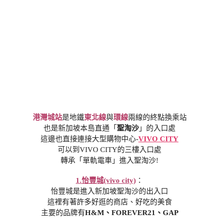
港灣城站
是地鐵
東北線
與
環線
兩線的終點換乘站
也是新加坡本島直通「
聖淘沙
」的入口處
這邊也直接連接大型購物中心-
VIVO CITY
可以到VIVO CITY的三樓入口處
轉承「單軌電車」進入聖淘沙!
1.怡豐城(vivo city)
：
怡豐城是進入新加坡聖淘沙的出入口
這裡有著許多好逛的商店、好吃的美食
主要的品牌有
H&M、FOREVER21、GAP