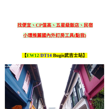
找便宜、CP值高、五星級飯店、民宿
小環推薦國內外訂房工具(點我)
【
EW12
/
DT14
Bugis武吉士站】