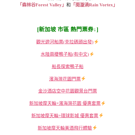
「森林谷Forest Valley」
和
「雨漩渦Rain Vortex」
[新加坡
市區 熱門票券↓]
觀光遊河船票(克拉碼頭出發)
水陸兩棲鴨子船(有中文)
船長探索鴨子船
濱海灣花園門票
金沙酒店空中花園觀景台門票
新加坡摩天輪+濱海灣花園 優惠套票
新加坡摩天輪+環球影城 優惠套票
新加坡摩天輪美酒飛行體驗