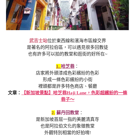
武吉士站
位於東西線和濱海市區線交界
是著名的阿拉伯區，可以遇見很多回教徒
也有許多可以拍的教堂和逛街的好所在~
1.
哈芝巷
：
店家將外頭漆成色彩繽紛的色彩
形成一條色彩繽紛的小街
裡頭都是許多特色商店、餐廳
文章：
【新加坡景點】哈芝巷Haji Lane，色彩超繽紛的一條
巷子～
2.
蘇丹回教堂
：
是新加坡首屈一指的美麗清真寺
也是阿拉伯文化的象徵教堂
外觀特別相當的好拍唷!