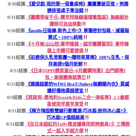
9/30結團
《愛兒館-我的第一張書桌椅》團團賣破百張，爸媽
選這張桌子準沒錯
8/31結團
《團購現省千元~麗克特無線循環電風扇》無線設計
隨時可自由移動
9/30結團
《mollis日拋褲-新色上市!!》單獨密封包裝、滅菌拋
棄式、100%純棉
8/31結團
《十月被/山山枕/童伴睡袋，超夯團購駕到》童伴睡
袋上市贈可愛提袋
8/31結團
《初鹿保久乳常態團～隨時來買唷》100%生乳，保
存高達9個月新鮮
8/31結團
《日本NIPPI膠原蛋白~8月團購特惠》出門都帶1
包，偷偷變美就靠它
8/31結團
《媽媽超愛的WIWI BraT/Anlove無鋼圈內衣》質感
爆好價格還超便宜
8/5結團
《現貨到~奧地利Scoot&Ride二合一滑板車》1-5歲都
能使用早買早享受
8/31結團
《極方塊固態雙線行動電源/巧冰扇/迷你冰心扇!!》
巧冰扇CP值超級高
8/31結團
《在日本超紅的Toffy微波爐專用煎烤廚具!!》三種款
式一起入手超方便