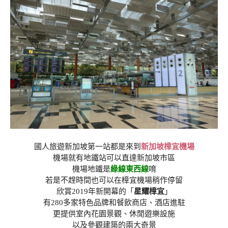
國人旅遊新加坡第一站都是來到
新加坡樟宜機場
機場就有地鐵站可以直達新加坡市區
機場地鐵是
綠線東西線
唷
若是不趕時間也可以在樟宜機場稍作停留
欣賞2019年新開幕的「
星耀樟宜
」
有280多家特色品牌和餐飲商店、酒店進駐
更提供室內花園景觀、休閒遊樂設施
以及參觀建築的兩大奇景