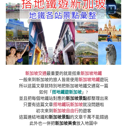
新加坡交通
最重要的就是搭乘
新加坡地鐵
一般來到新加坡的旅人皆是使用
新加坡地鐵
遊玩
所以這篇文章就特別地把新加坡地鐵交通寫一篇
如何「
搭地鐵遊新加坡
」?
並且把每個地鐵站對應的
新加坡景點
都整理出來
只要有這篇文章
搭地鐵玩新加坡
就沒問題啦
初次來到
新加坡自由行
的遊客
這篇連結地鐵和
新加坡景點
的文章千萬不能錯過
此外也一併把
新加坡美食
放入地圖中