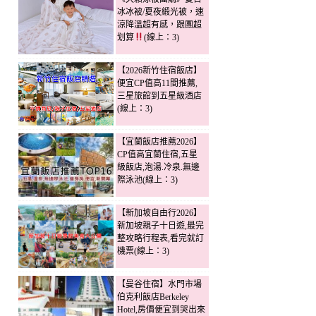
冰冰被/夏夜緞光被，速
涼降溫超有感，跟團超
划算
(線上：3)
【2026新竹住宿飯店】
便宜CP值高11間推薦,
三星旅館到五星級酒店
(線上：3)
【宜蘭飯店推薦2026】
CP值高宜蘭住宿,五星
級飯店,泡湯.冷泉.無邊
際泳池(線上：3)
【新加坡自由行2026】
新加坡親子十日遊,最完
整攻略行程表,看完就訂
機票(線上：3)
【曼谷住宿】水門市場
伯克利飯店Berkeley
Hotel,房價便宜到哭出來