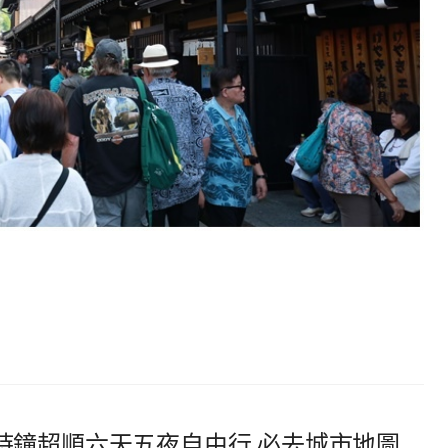
鐘超順六天五夜自由行,必去城市地圖,