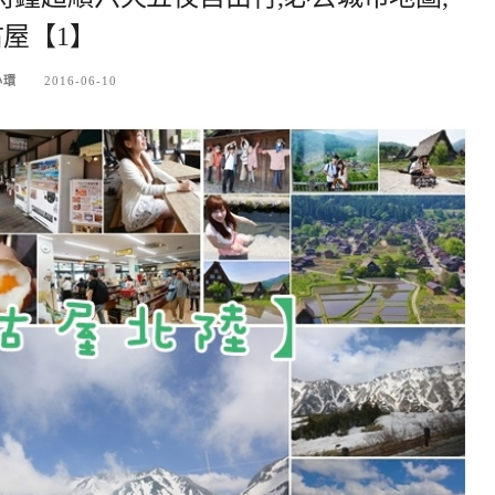
屋【1】
小環
2016-06-10