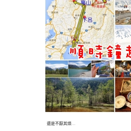
還是不厭其煩…