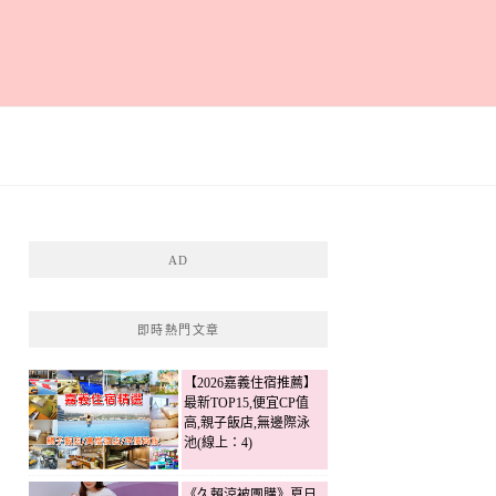
AD
即時熱門文章
【2026嘉義住宿推薦】
最新TOP15,便宜CP值
高,親子飯店,無邊際泳
池(線上：4)
《久賴涼被團購》夏日