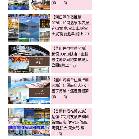
(線上：3)
【河口湖住宿推薦
2026】10間溫泉飯店,便
宜CP值高/富士山/逆富
士,訂房要趁早(線上：3)
【釜山住宿推薦2026】
超值TOP10飯店，血拚
最佳地點與絕美景觀大
公開!(線上：3)
【釜山海雲台住宿推薦
2026】15間飯店大PK，
盡享海風，滿足度假夢
(線上：3)
【首爾住宿推薦2026】
超強17間網友激推韓國
首爾飯店,便宜CP值高,
明洞,弘大,東大門(線
上：3)