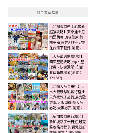
熱門文章推薦
【2026東京迪士尼最新
超強攻略】東京迪士尼
門票購買,DPA使用,行
前準備,官方APP一定要
在台灣下載好(瀏覽：
342,573)
【大阪環球影城USJ】
園區整體攻略(app、整
理券、快速通關),全部
看這篇就出發(瀏覽：
329,587)
【2026大阪自由行】日
本大阪環球影城行程,七
天六夜親子旅行,馬力歐
樂園/大阪周遊卡/大阪
必吃/大阪必買(瀏覽：
230,647)
【新加坡自由行2026】
新加坡親子十日遊,最完
整攻略行程表,看完就訂
機票(瀏覽：199,490)