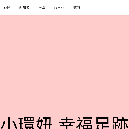
泰國
新加坡
港澳
東南亞
歐洲
小環妞 幸福足跡