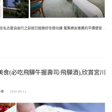
發前往名古屋自由行之前就已經做好住宿功課 蒐集網友推薦的平價便宜…
食(必吃飛驒牛握壽司/飛驒酒),欣賞宮川
小環
2016-09-11