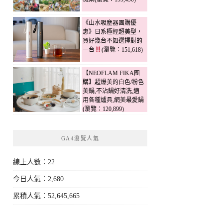
《山水吸塵器團購優
惠》日系極輕超美型，
買好幾台不如選擇對的
一台
(瀏覽：151,618)
【NEOFLAM FIKA團
購】超爆美的白色/粉色
美鍋,不沾鍋好清洗,適
用各種爐具,網美最愛鍋
(瀏覽：120,899)
GA4瀏覽人氣
線上人數：22
今日人氣：2,680
累積人氣：52,645,665