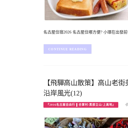
名古屋住宿2026 名古屋住哪方便? 小環在出
CONTINUE READING
【飛驒高山散策】高山老街美
沿岸風光(12)
『2016名古屋自由行 ▌合掌村/黑部立山/上高地』