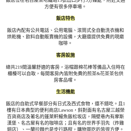
飯店位在名古屋榮地鐵站13號出口步行5分鐘處，附近交通
方便有很多停車場。
飯店特色
飯店內配有公共電話、公用電腦、滾筒式全自動洗衣機和
烘乾機、飲料自動販賣機的設備，大廳還提供免費的現磨
咖啡。
客房設施
總共219間溫馨舒適的客房，浴帽跟棉花棒等備品入住時在
櫃檯可以自取，每間客房內皆附免費的煎茶&花茶茶包供
房客品嚐。
生活機能
飯店的自助式早餐部分有日式及西式食物，還不錯吃。且1
樓有日本典型的便利商店Lawson，斜對面有名古屋三越榮
百貨商店及著名的蓬萊軒鰻魚飯松坂店，隔壁巷內有摩斯
漢堡、名古屋有名的咖啡店；且有名的世界手羽先（炸雞
翅店）、一蘭拉麵也是步行路程，購物買吃的皆很方便。