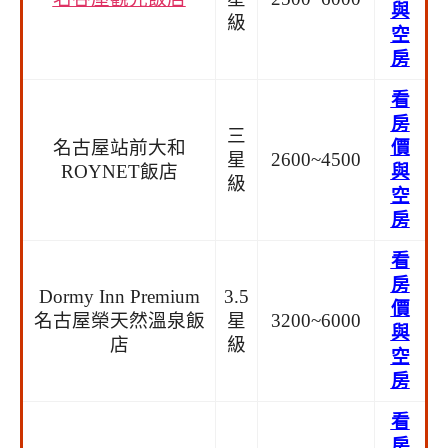
與
級
空
房
看
房
三
名古屋站前大和
價
星
2600~4500
ROYNET飯店
與
級
空
房
看
房
Dormy Inn Premium
3.5
價
名古屋榮天然溫泉飯
星
3200~6000
與
店
級
空
房
看
房