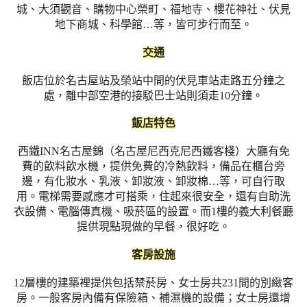
城、大須觀音、購物中心榮町、福地寺、櫻花神社、伏見
地下商城、科學館…等，皆可步行而至。
交通
飯店位於名古屋站及榮站中間的伏見車站走路五分鐘之
處，離中部空港的接駁巴士站則須走10分鐘。
飯店特色
西鐵INN名古屋錦（名古屋尼西克尼西鐵客棧）大廳有免
費的飲料飲水機，提供免費的冷熱飲料，備品在櫃台旁
邊，有化妝水、乳液、卸妝液、卸妝棉…等，可自行取
用。電梯需要感應才可搭乘，住起來很安全，還有自助洗
衣設備、電腦傳真機、吸菸區的設置。而1樓的義大利餐廳
提供現點現做的早餐，很好吃。
客房設施
12層樓的建築裡提供包括禁菸房、女士房共231間的別緻客
房。一般客房內備有保險箱、補濕機的設備；女士房還增