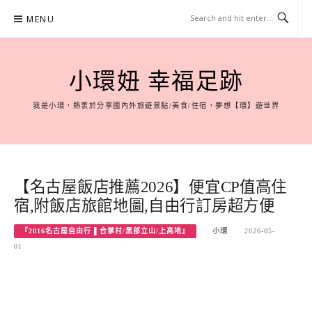
Skip
MENU
to
content
小環妞 幸福足跡
我是小環，熱衷於分享國內外旅遊景點/美食/住宿，夢想【環】遊世界
【名古屋飯店推薦2026】便宜CP值高住
宿,附飯店旅館地圖,自由行訂房超方便
『2016名古屋自由行 ▌合掌村/黑部立山/上高地』
小環
2026-05-
01