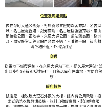
位置及周邊景點
位在榮町大通公園旁，對於喜歡冒險的遊客來說，名古屋
城、名古屋電視塔、銀河廣場、名古屋巨蛋體育場、東山
動植物公園、福地寺、久屋大通公園、榮站榮商圈、綠洲
21、激安殿堂…等景點再合適不過了。唯獨一點，飯店離
聲色場所近，外出須注意。
交通
搭乘地下鐵櫻通線，在久屋大通站下車，從久屋大通站4號
出口步行5分鐘即抵達飯店。且飯店備有停車場，方便自駕
族。
飯店特色
飯店是一棟玫瑰大理石外觀的大樓，館內有公用電腦、投
幣式的洗衣機與烘乾機、飲料自動販賣機、影印傳真服
務…等的設備。餐廳暨咖啡廳在一樓，提供冰塊及咖啡機