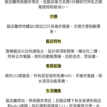
飯店離榮商圈非常近，從飯店後方走路5分鐘就可到名古屋
電視塔和綠洲21。
交通
飯店離榮地鐵站2號出口只有幾步路遠，交通方便指數爆
表。
飯店特色
整棟飯店以白色調為主，設計很清新簡單，櫃台在二樓，
附有公共電腦、飲料自動販賣機、自助洗衣…等設備。
客房設施
總共252間客房，所有房型皆附免費WiFi、手機充電器、熱
水清洗功能馬桶。
生活機能
飯店離榮站、榮商圈非常近；且飯店樓下有全家便利商店
和tully’s咖啡，斜右邊對面還有7-11，吃早餐很方便。此