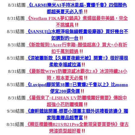
8/31結團
《LARMI樂米AI手持冰能扇~賣爆千隻》四個顏色
都超美夏天必入手
8/31結團
《Neoflam FIKA夢幻鍋具》煮婦屆最夯美鍋，完全
不挑爐具
8/31結團
《SANSUI山水輕淨吸無線輕量吸塵器》買好幾台不
如選對的一台
8/31結團
《新款報到!!Acer行李箱~顏值超高!》買大+小有折
扣千萬別錯過
8/31結團
《涼被團新款【久賴夏夜緞光被】開賣!!》很好摸很
柔軟幸福感拉滿
8/31結團
《最新款WIWI防曬涼感冰霸衣2.0》冰涼持續24小
時，根本夏天必備
8/31結團
《Luvipod腳架第38團!!已賣爆2千隻以上》比momo
便宜200還免運
8/31結團
《暑假來了~LISHAN UV防曬噴霧好需要》傳說中
超強小花防曬噴霧
9/30結團
《康軒雜誌開團-想要小環團主額外送禮看這邊!》獨
家限量贈品超豐富
8/31結團
《精臣標籤機B21S/B21Pro全數現貨要買要快》復古
烤漆造型超好看