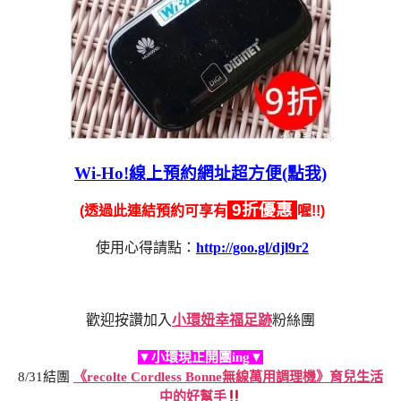
Wi-Ho!線上預約網址超方便(點我)
9折優惠
(透過此連結預約可享有
喔!!)
使用心得請點：
http://goo.gl/djl9r2
歡迎按讚加入
小環妞幸福足跡
粉絲團
▼小環現正開團ing▼
8/31結團
《recolte Cordless Bonne無線萬用調理機》育兒生活
中的好幫手