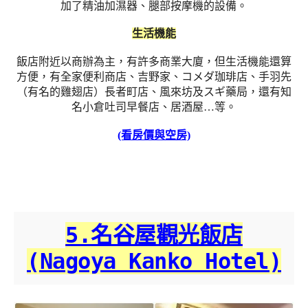
加了精油加濕器、腿部按摩機的設備。
生活機能
飯店附近以商辦為主，有許多商業大廈，但生活機能還算
方便，有全家便利商店、吉野家、コメダ珈琲店、手羽先
（有名的雞翅店）長者町店、風來坊及スギ藥局，還有知
名小倉吐司早餐店、居酒屋…等。
(看房價與空房)
5.名谷屋觀光飯店
(Nagoya Kanko Hotel)