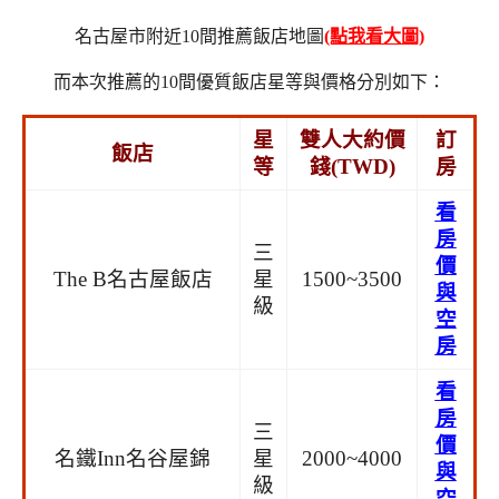
名古屋市附近10間推薦飯店地圖
(點我看大圖)
而本次推薦的10間優質飯店星等與價格分別如下：
星
雙人大約價
訂
飯店
等
錢(TWD)
房
看
房
三
價
The B名古屋飯店
星
1500~3500
與
級
空
房
看
房
三
價
名鐵Inn名谷屋錦
星
2000~4000
與
級
空