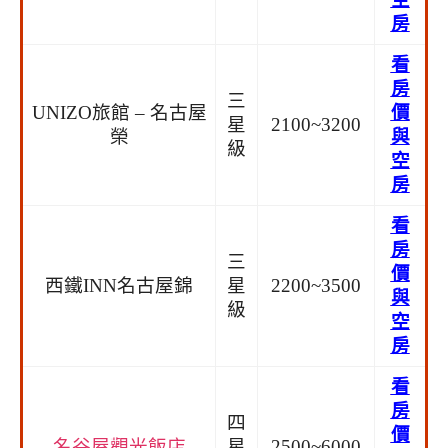
房
看
房
三
UNIZO旅館 – 名古屋
價
星
2100~3200
榮
與
級
空
房
看
房
三
價
西鐵INN名古屋錦
星
2200~3500
與
級
空
房
看
房
四
價
名谷屋觀光飯店
星
2500~6000