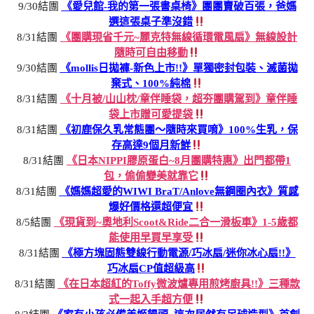
9/30結團
《愛兒館-我的第一張書桌椅》團團賣破百張，爸媽
選這張桌子準沒錯
8/31結團
《團購現省千元~麗克特無線循環電風扇》無線設計
隨時可自由移動
9/30結團
《mollis日拋褲-新色上市!!》單獨密封包裝、滅菌拋
棄式、100%純棉
8/31結團
《十月被/山山枕/童伴睡袋，超夯團購駕到》童伴睡
袋上市贈可愛提袋
8/31結團
《初鹿保久乳常態團～隨時來買唷》100%生乳，保
存高達9個月新鮮
8/31結團
《日本NIPPI膠原蛋白~8月團購特惠》出門都帶1
包，偷偷變美就靠它
8/31結團
《媽媽超愛的WIWI BraT/Anlove無鋼圈內衣》質感
爆好價格還超便宜
8/5結團
《現貨到~奧地利Scoot&Ride二合一滑板車》1-5歲都
能使用早買早享受
8/31結團
《極方塊固態雙線行動電源/巧冰扇/迷你冰心扇!!》
巧冰扇CP值超級高
8/31結團
《在日本超紅的Toffy微波爐專用煎烤廚具!!》三種款
式一起入手超方便