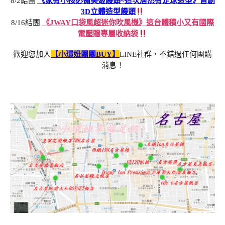
8/2結團
《家有小孩必備美姬饅頭~這次居然有足球造型》首創
3D立體造型饅頭
8/16結團
《JWAY口袋風超迷你吹風機》這台體積小又有國際
電壓贈專屬收納袋
歡迎您加入
【小環妞團團BUY】
LINE社群，不錯過任何團購
消息！