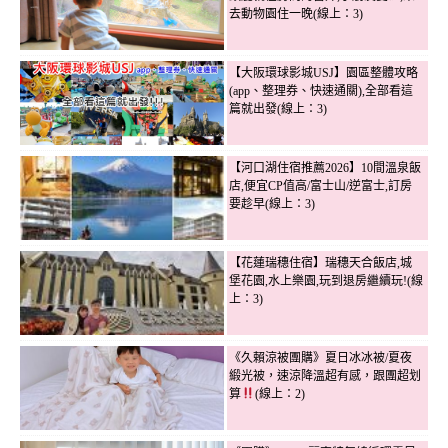
去動物園住一晚(線上：3)
【大阪環球影城USJ】園區整體攻略
(app、整理券、快速通關),全部看這
篇就出發(線上：3)
【河口湖住宿推薦2026】10間溫泉飯
店,便宜CP值高/富士山/逆富士,訂房
要趁早(線上：3)
【花蓮瑞穗住宿】瑞穗天合飯店,城
堡花園,水上樂園,玩到退房繼續玩!(線
上：3)
《久賴涼被團購》夏日冰冰被/夏夜
緞光被，速涼降溫超有感，跟團超划
算
(線上：2)