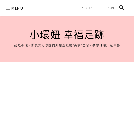
Skip
MENU
to
content
小環妞 幸福足跡
我是小環，熱衷於分享國內外旅遊景點/美食/住宿，夢想【環】遊世界