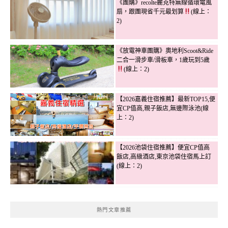
《團購》recolte麗克特無線循環電風
扇，跟團現省千元最划算
(線上：
2)
《放電神車團購》奧地利Scoot&Ride
二合一滑步車/滑板車，1歲玩到5歲
(線上：2)
【2026嘉義住宿推薦】最新TOP15,便
宜CP值高,親子飯店,無邊際泳池(線
上：2)
【2026池袋住宿推薦】便宜CP值高
飯店,高級酒店,東京池袋住宿馬上訂
(線上：2)
熱門文章推薦