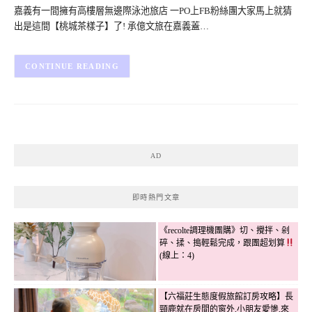
嘉義有一間擁有高樓層無邊際泳池旅店 一PO上FB粉絲團大家馬上就猜
出是這間【桃城茶樣子】了! 承億文旅在嘉義蓋…
CONTINUE READING
AD
即時熱門文章
《recolte調理機團購》切、攪拌、剁
碎、揉、搗輕鬆完成，跟團超划算
(線上：4)
【六福莊生態度假旅館訂房攻略】長
頸鹿就在房間的窗外,小朋友愛慘,來